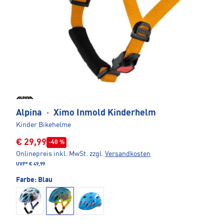
Alpina
·
Ximo Inmold Kinderhelm
Kinder Bikehelme
€ 29,99
-40 %
Onlinepreis inkl. MwSt.
zzgl.
Versandkosten
UVP*
€ 49,99
Farbe:
Blau