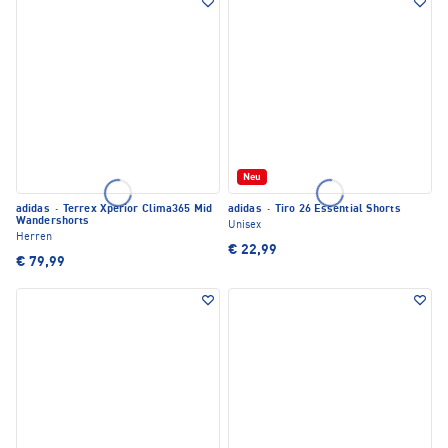
Neu
adidas
·
Terrex Xperior Clima365 Mid
adidas
·
Tiro 26 Essential Shorts
Wandershorts
Unisex
Herren
€ 22,99
€ 79,99