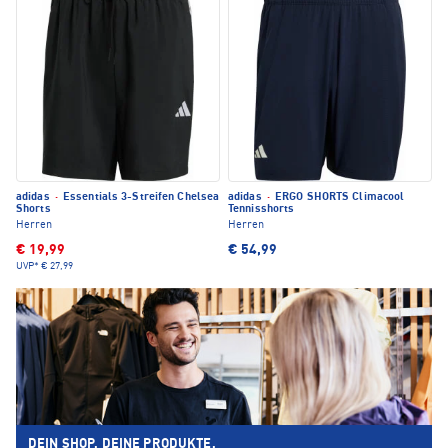
adidas
·
Essentials 3-Streifen Chelsea
adidas
·
ERGO SHORTS Climacool
Shorts
Tennisshorts
Herren
Herren
€ 19,99
€ 54,99
UVP*
€ 27,99
DEIN SHOP. DEINE PRODUKTE.