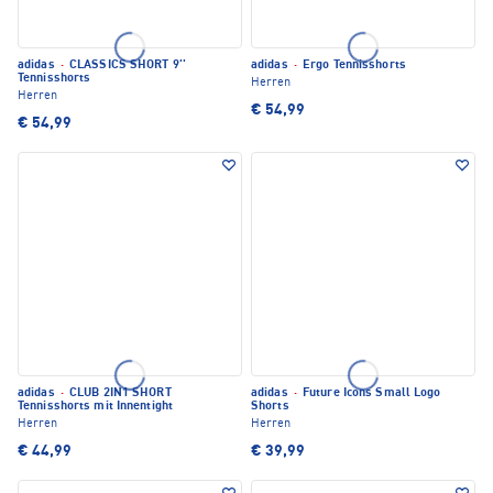
adidas
·
CLASSICS SHORT 9''
adidas
·
Ergo Tennisshorts
Tennisshorts
Herren
Herren
€ 54,99
€ 54,99
adidas
·
CLUB 2IN1 SHORT
adidas
·
Future Icons Small Logo
Tennisshorts mit Innentight
Shorts
Herren
Herren
€ 44,99
€ 39,99