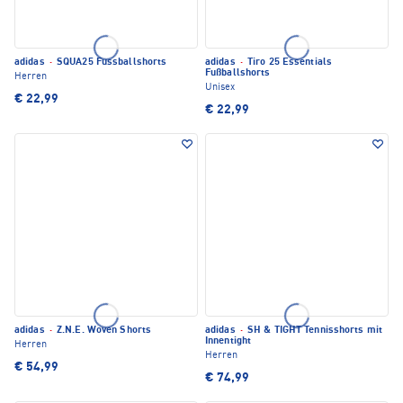
adidas
·
SQUA25 Fussballshorts
adidas
·
Tiro 25 Essentials
Fußballshorts
Herren
Unisex
€ 22,99
€ 22,99
adidas
·
Z.N.E. Woven Shorts
adidas
·
SH & TIGHT Tennisshorts mit
Innentight
Herren
Herren
€ 54,99
€ 74,99