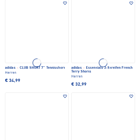
adidas
·
CLUB SHORT 7'' Tennisshort
adidas
·
Essentials 3-Streifen French
Terry Shorts
Herren
Herren
€ 34,99
€ 32,99