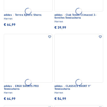
adidas
·
Terrex Xploric Shorts
adidas
·
Club Tennis Climacool 3-
Streifen Tennisshorts
Herren
Herren
€ 64,99
€ 39,99
adidas
·
ERGO SHORTS PRO
adidas
·
CLASSICS SHORT 9''
Tennisshorts
Tennisshorts
Herren
Herren
€ 64,99
€ 54,99