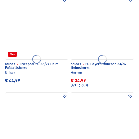
Neu
adidas
·
Liverpool FC 26/27 Heim
adidas
·
FC Bayern München 23/24
Fußballshorts
Heimshorts
Unisex
Herren
€ 44,99
€ 34,99
UVP*
€ 44,99