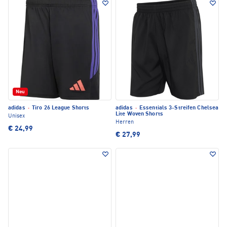
Neu
adidas
·
Tiro 26 League Shorts
adidas
·
Essentials 3-Streifen Chelsea
Lite Woven Shorts
Unisex
Herren
€ 24,99
€ 27,99