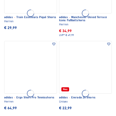
adidas
·
Train Essentials Piqué Shorts
adidas
·
Manchester United Terrace
Icons Fußballshorts
Herren
Herren
€ 29,99
€ 34,99
UVP*
€ 49,99
Neu
adidas
·
Ergo Short Pro Tennisshorts
adidas
·
Entrada 26 Shorts
Herren
Unisex
€ 64,99
€ 22,99