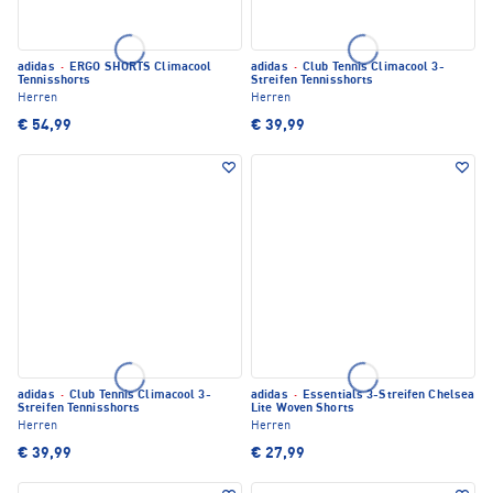
adidas
·
ERGO SHORTS Climacool
adidas
·
Club Tennis Climacool 3-
Tennisshorts
Streifen Tennisshorts
Herren
Herren
€ 54,99
€ 39,99
adidas
·
Club Tennis Climacool 3-
adidas
·
Essentials 3-Streifen Chelsea
Streifen Tennisshorts
Lite Woven Shorts
Herren
Herren
€ 39,99
€ 27,99