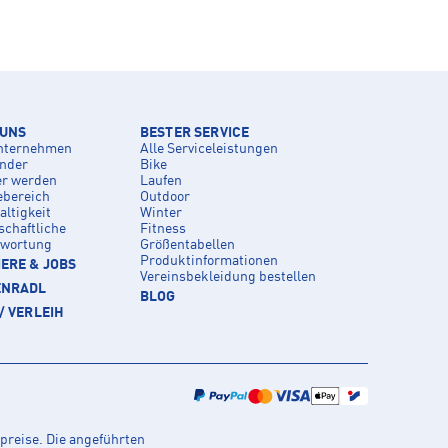
 UNS
BESTER SERVICE
nternehmen
Alle Serviceleistungen
inder
Bike
er werden
Laufen
ebereich
Outdoor
ltigkeit
Winter
schaftliche
Fitness
twortung
Größentabellen
Produktinformationen
ERE & JOBS
Vereinsbekleidung bestellen
ENRADL
BLOG
/ VERLEIH
preise. Die angeführten