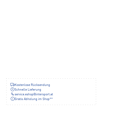
Kostenlose Rücksendung
Schnelle Lieferung
service.eshop
@
intersport.at
Gratis Abholung im Shop**