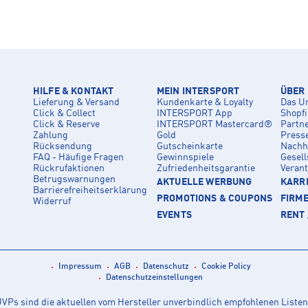
HILFE & KONTAKT
MEIN INTERSPORT
ÜBER
Lieferung & Versand
Kundenkarte & Loyalty
Das U
Click & Collect
INTERSPORT App
Shopf
Click & Reserve
INTERSPORT Mastercard®
Partn
Zahlung
Gold
Press
Rücksendung
Gutscheinkarte
Nachha
FAQ - Häufige Fragen
Gewinnspiele
Gesell
Rückrufaktionen
Zufriedenheitsgarantie
Veran
Betrugswarnungen
AKTUELLE WERBUNG
KARRI
Barrierefreiheitserklärung
PROMOTIONS & COUPONS
FIRM
Widerruf
EVENTS
RENT 
Impressum
AGB
Datenschutz
Cookie Policy
Datenschutzeinstellungen
Ps sind die aktuellen vom Hersteller unverbindlich empfohlenen Listen