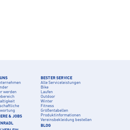
 UNS
BESTER SERVICE
nternehmen
Alle Serviceleistungen
inder
Bike
er werden
Laufen
ebereich
Outdoor
ltigkeit
Winter
schaftliche
Fitness
twortung
Größentabellen
Produktinformationen
ERE & JOBS
Vereinsbekleidung bestellen
ENRADL
BLOG