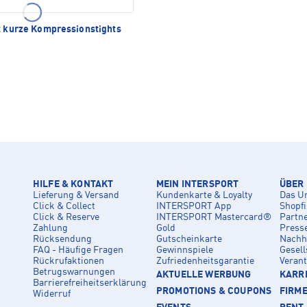
t kurze Kompressionstights
HILFE & KONTAKT
MEIN INTERSPORT
ÜBER
Lieferung & Versand
Kundenkarte & Loyalty
Das U
Click & Collect
INTERSPORT App
Shopf
Click & Reserve
INTERSPORT Mastercard®
Partn
Zahlung
Gold
Press
Rücksendung
Gutscheinkarte
Nachha
FAQ - Häufige Fragen
Gewinnspiele
Gesell
Rückrufaktionen
Zufriedenheitsgarantie
Veran
Betrugswarnungen
AKTUELLE WERBUNG
KARRI
Barrierefreiheitserklärung
PROMOTIONS & COUPONS
FIRM
Widerruf