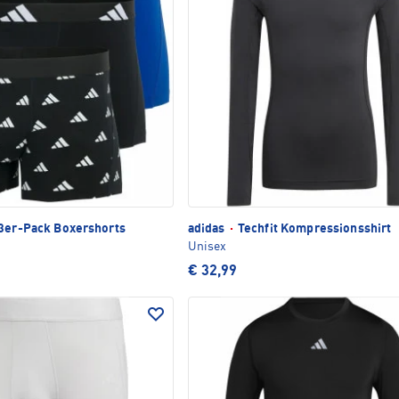
3er-Pack Boxershorts
adidas
·
Techfit Kompressionsshirt
Unisex
€ 32,99