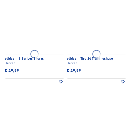
adidas
·
3-Stripes Shorts
adidas
·
Tiro 24 Trainingshose
Herren
Herren
€ 49,99
€ 49,99