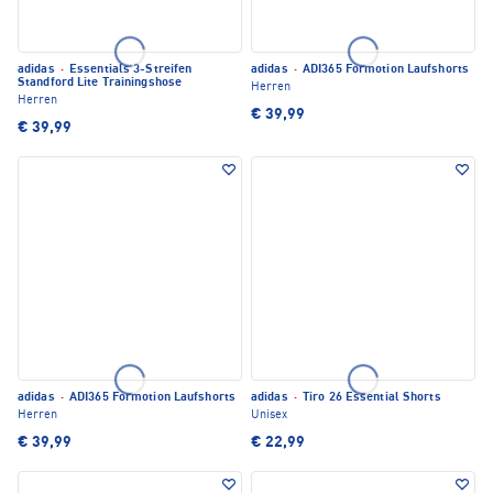
adidas
·
Essentials 3-Streifen
adidas
·
ADI365 Formotion Laufshorts
Standford Lite Trainingshose
Herren
Herren
€ 39,99
€ 39,99
adidas
·
ADI365 Formotion Laufshorts
adidas
·
Tiro 26 Essential Shorts
Herren
Unisex
€ 39,99
€ 22,99