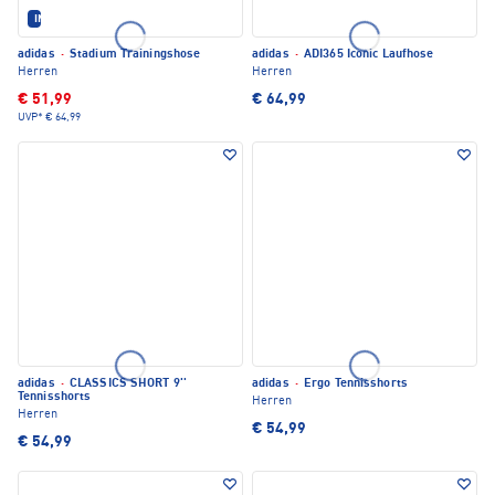
IM SET ERHÄLTLICH
adidas
·
Stadium Trainingshose
adidas
·
ADI365 Iconic Laufhose
Herren
Herren
€ 51,99
€ 64,99
UVP*
€ 64,99
adidas
·
CLASSICS SHORT 9''
adidas
·
Ergo Tennisshorts
Tennisshorts
Herren
Herren
€ 54,99
€ 54,99