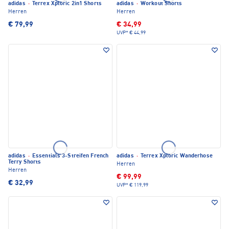
adidas
·
Terrex Xploric 2in1 Shorts
adidas
·
Workout Shorts
Herren
Herren
€ 79,99
€ 34,99
UVP*
€ 44,99
adidas
·
Essentials 3-Streifen French
adidas
·
Terrex Xploric Wanderhose
Terry Shorts
Herren
Herren
€ 99,99
€ 32,99
UVP*
€ 119,99