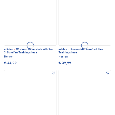
adidas
·
Workout Essentials All-Set
adidas
·
Essentials Stanford Lite
3-Streifen Trainingshose
Trainingshose
Herren
Herren
€ 44,99
€ 39,99