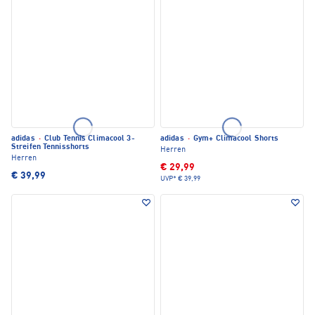
adidas
·
Club Tennis Climacool 3-
adidas
·
Gym+ Climacool Shorts
Streifen Tennisshorts
Herren
Herren
€ 29,99
€ 39,99
UVP*
€ 39,99