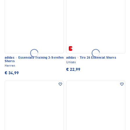
Neu
adidas
·
Essentials Training 3-Streifen
adidas
·
Tiro 26 Essential Shorts
Shorts
Unisex
Herren
€ 22,99
€ 34,99