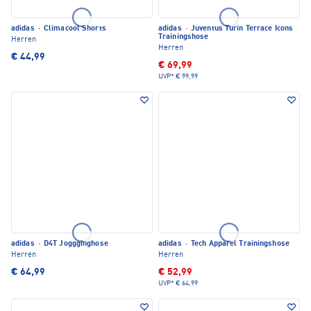
adidas
·
Climacool Shorts
adidas
·
Juventus Turin Terrace Icons
Trainingshose
Herren
Herren
€ 44,99
€ 69,99
UVP*
€ 99,99
adidas
·
D4T Joggginghose
adidas
·
Tech Apparel Trainingshose
Herren
Herren
€ 64,99
€ 52,99
UVP*
€ 64,99