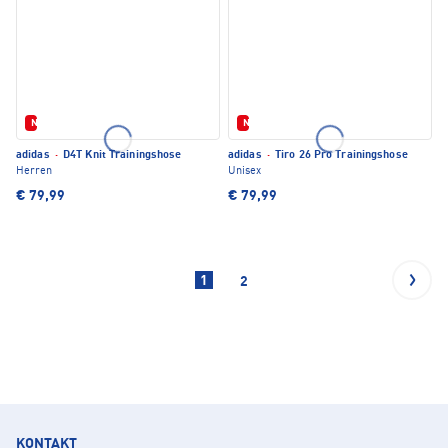
Neu
Neu
adidas
·
D4T Knit Trainingshose
adidas
·
Tiro 26 Pro Trainingshose
Herren
Unisex
€ 79,99
€ 79,99
1
2
KONTAKT