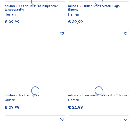
adidas
·
Essentials Trainingshose
adidas
·
Future Icons Small Logo
langgestellt
Shorts
Herren
Herren
€ 39,99
€ 39,99
adidas
·
Techfit Tights
adidas
·
Essentials 3-Streifen Shorts
Unisex
Herren
€ 37,99
€ 34,99