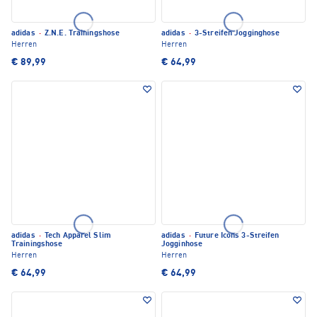
adidas
·
Z.N.E. Trainingshose
adidas
·
3-Streifen Jogginghose
Herren
Herren
€ 89,99
€ 64,99
adidas
·
Tech Apparel Slim
adidas
·
Future Icons 3-Streifen
Trainingshose
Jogginhose
Herren
Herren
€ 64,99
€ 64,99