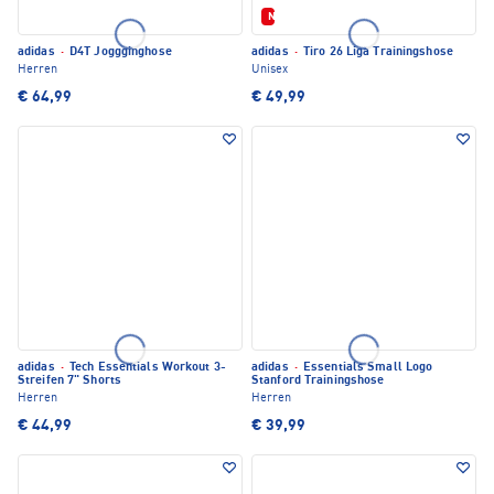
Neu
adidas
·
D4T Joggginghose
adidas
·
Tiro 26 Liga Trainingshose
Herren
Unisex
€ 64,99
€ 49,99
adidas
·
Tech Essentials Workout 3-
adidas
·
Essentials Small Logo
Streifen 7" Shorts
Stanford Trainingshose
Herren
Herren
€ 44,99
€ 39,99