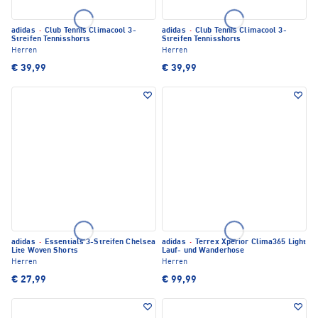
adidas
·
Club Tennis Climacool 3-
adidas
·
Club Tennis Climacool 3-
Streifen Tennisshorts
Streifen Tennisshorts
Herren
Herren
€ 39,99
€ 39,99
adidas
·
Essentials 3-Streifen Chelsea
adidas
·
Terrex Xperior Clima365 Light
Lite Woven Shorts
Lauf- und Wanderhose
Herren
Herren
€ 27,99
€ 99,99