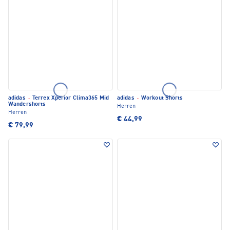
adidas
·
Terrex Xperior Clima365 Mid
adidas
·
Workout Shorts
Wandershorts
Herren
Herren
€ 44,99
€ 79,99