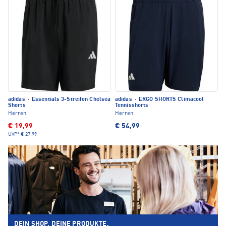
adidas
·
Essentials 3-Streifen Chelsea
adidas
·
ERGO SHORTS Climacool
Shorts
Tennisshorts
Herren
Herren
€ 19,99
€ 54,99
UVP*
€ 27,99
DEIN SHOP. DEINE PRODUKTE.