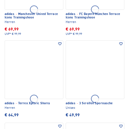
adidas
·
Manchester United Terrace
adidas
·
FC Bayern München Terrace
Icons Trainingshose
Icons Trainingshose
Herren
Herren
€ 69,99
€ 69,99
UVP*
€ 99,99
UVP*
€ 99,99
adidas
·
Terrex Xploric Shorts
adidas
·
3 Streifen Sporttasche
Herren
Unisex
€ 64,99
€ 49,99