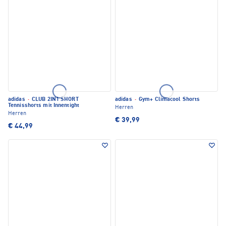
adidas
·
CLUB 2IN1 SHORT
adidas
·
Gym+ Climacool Shorts
Tennisshorts mit Innentight
Herren
Herren
€ 39,99
€ 44,99