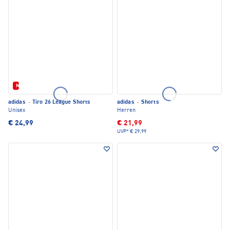
Neu
adidas
·
Tiro 26 League Shorts
adidas
·
Shorts
Unisex
Herren
€ 24,99
€ 21,99
UVP*
€ 29,99