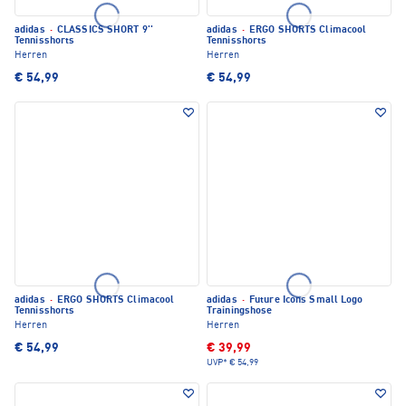
adidas
·
CLASSICS SHORT 9''
adidas
·
ERGO SHORTS Climacool
Tennisshorts
Tennisshorts
Herren
Herren
€ 54,99
€ 54,99
adidas
·
ERGO SHORTS Climacool
adidas
·
Future Icons Small Logo
Tennisshorts
Trainingshose
Herren
Herren
€ 54,99
€ 39,99
UVP*
€ 54,99