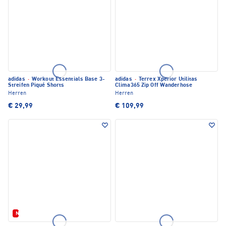
adidas
·
Workout Essentials Base 3-
adidas
·
Terrex Xperior Utilitas
Streifen Piqué Shorts
Clima365 Zip Off Wanderhose
Herren
Herren
€ 29,99
€ 109,99
Neu