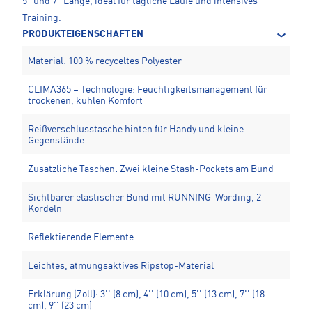
5" und 7" Länge, ideal für tägliche Läufe und intensives
Training.
PRODUKTEIGENSCHAFTEN
Material: 100 % recyceltes Polyester
CLIMA365 – Technologie: Feuchtigkeitsmanagement für
trockenen, kühlen Komfort
Reißverschlusstasche hinten für Handy und kleine
Gegenstände
Zusätzliche Taschen: Zwei kleine Stash-Pockets am Bund
Sichtbarer elastischer Bund mit RUNNING-Wording, 2
Kordeln
Reflektierende Elemente
Leichtes, atmungsaktives Ripstop-Material
Erklärung (Zoll): 3'' (8 cm), 4'' (10 cm), 5'' (13 cm), 7'' (18
cm), 9'' (23 cm)