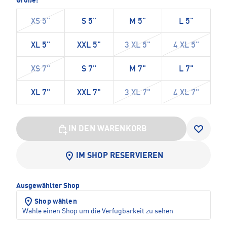
Größe:
XS 5"
S 5"
M 5"
L 5"
XL 5"
XXL 5"
3 XL 5"
4 XL 5"
XS 7"
S 7"
M 7"
L 7"
XL 7"
XXL 7"
3 XL 7"
4 XL 7"
IN DEN WARENKORB
IM SHOP RESERVIEREN
Ausgewählter Shop
Shop wählen
Wähle einen Shop um die Verfügbarkeit zu sehen