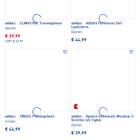
adidas
·
CLIMACOOL Trainingshose
adidas
·
ADI365 Formotion 2in1
Laufshorts
Damen
Damen
€ 39,99
€ 44,99
UVP*
€ 49,99
Neu
adidas
·
TIRO26 Trainingshose
adidas
·
Optime Essentials Workout 3-
Streifen 3/4 Tights
Unisex
Damen
€ 44,99
€ 39,99