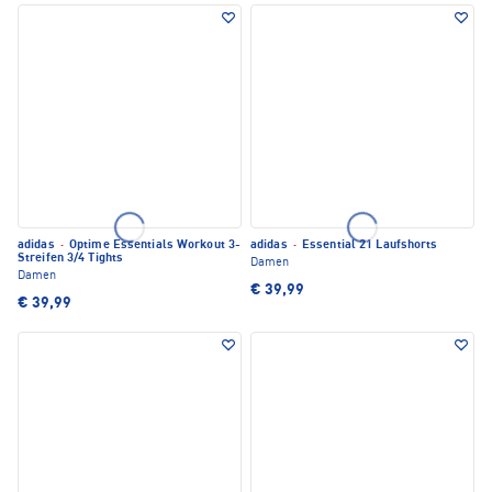
adidas
·
Optime Essentials Workout 3-
adidas
·
Essential 21 Laufshorts
Streifen 3/4 Tights
Damen
Damen
€ 39,99
€ 39,99