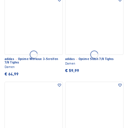
adidas
·
Optime Workout 3-Streifen
adidas
·
Optime Stash 7/8 Tights
7/8 Tights
Damen
Damen
€ 59,99
€ 64,99