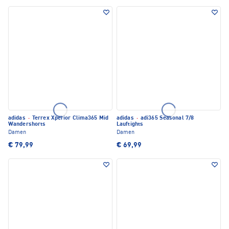
adidas
·
Terrex Xperior Clima365 Mid
adidas
·
adi365 Seasonal 7/8
Wandershorts
Lauftights
Damen
Damen
€ 79,99
€ 69,99