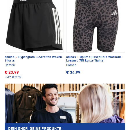
adidas
·
Hyperglam 3-Streifen Woven
adidas
·
Optime Essentials Workout
Shorts
Loepard 7IN kurze Tights
Damen
Damen
€ 23,99
€ 34,99
UVP*
€ 29,99
DEIN SHOP. DEINE PRODUKTE.