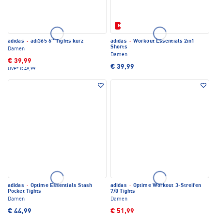
Neu
adidas
·
adi365 6'' Tights kurz
adidas
·
Workout Essentials 2in1
Shorts
Damen
Damen
€ 39,99
€ 39,99
UVP*
€ 49,99
adidas
·
Optime Essentials Stash
adidas
·
Optime Workout 3-Streifen
Pocket Tights
7/8 Tights
Damen
Damen
€ 44,99
€ 51,99