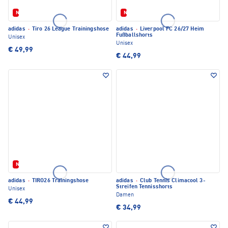
Neu
Neu
adidas
·
Tiro 26 League Trainingshose
adidas
·
Liverpool FC 26/27 Heim
Fußballshorts
Unisex
Unisex
€ 49,99
€ 44,99
Neu
adidas
·
TIRO26 Trainingshose
adidas
·
Club Tennis Climacool 3-
Streifen Tennisshorts
Unisex
Damen
€ 44,99
€ 34,99