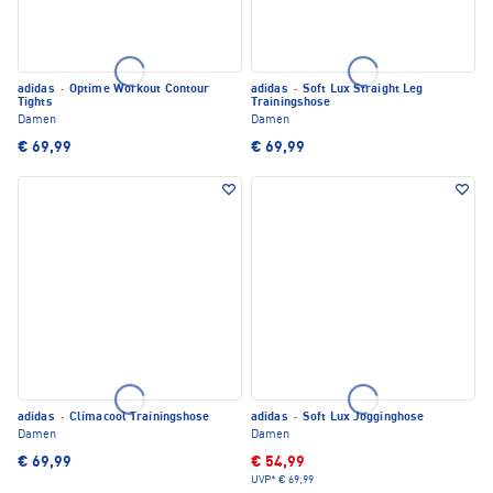
adidas
·
Optime Workout Contour
adidas
·
Soft Lux Straight Leg
Tights
Trainingshose
Damen
Damen
€ 69,99
€ 69,99
adidas
·
Climacool Trainingshose
adidas
·
Soft Lux Jogginghose
Damen
Damen
€ 69,99
€ 54,99
UVP*
€ 69,99