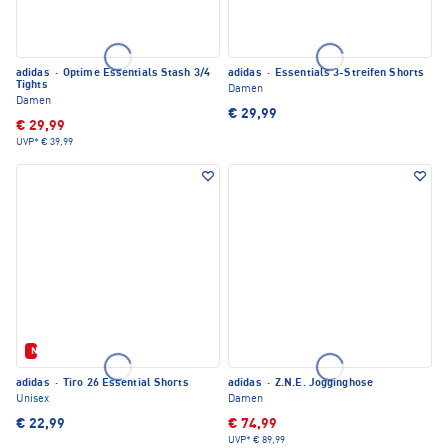
adidas
·
Optime Essentials Stash 3/4
adidas
·
Essentials 3-Streifen Shorts
Tights
Damen
Damen
€ 29,99
€ 29,99
UVP*
€ 39,99
Neu
adidas
·
Tiro 26 Essential Shorts
adidas
·
Z.N.E. Jogginghose
Unisex
Damen
€ 22,99
€ 74,99
UVP*
€ 89,99