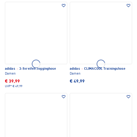
adidas
·
3-Streifen Jogginghose
adidas
·
CLIMACOOL Trainingshose
Damen
Damen
€ 39,99
€ 49,99
UVP*
€ 49,99