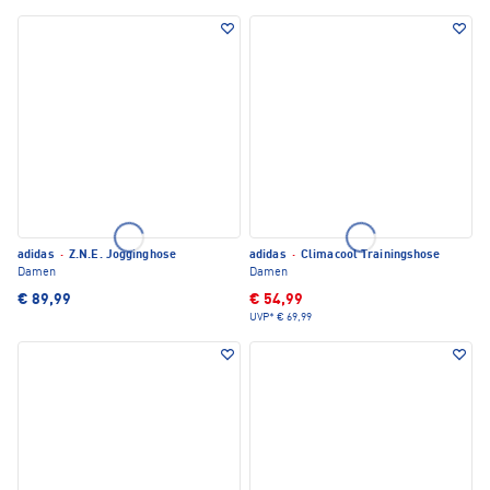
adidas
·
Z.N.E. Jogginghose
adidas
·
Climacool Trainingshose
Damen
Damen
€ 89,99
€ 54,99
UVP*
€ 69,99