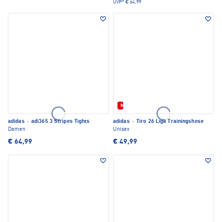
UVP*
€ 64,99
Neu
adidas
·
adi365 3 Stripes Tights
adidas
·
Tiro 26 Liga Trainingshose
Damen
Unisex
€ 64,99
€ 49,99