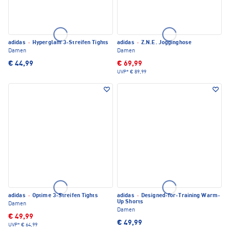
adidas
·
Hyperglam 3-Streifen Tights
adidas
·
Z.N.E. Jogginghose
Damen
Damen
€ 44,99
€ 69,99
UVP*
€ 89,99
adidas
·
Optime 3-Streifen Tights
adidas
·
Designed-for-Training Warm-
Up Shorts
Damen
Damen
€ 49,99
€ 49,99
UVP*
€ 64,99