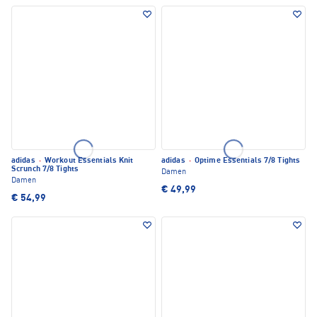
adidas
·
Workout Essentials Knit
adidas
·
Optime Essentials 7/8 Tights
Scrunch 7/8 Tights
Damen
Damen
€ 49,99
€ 54,99