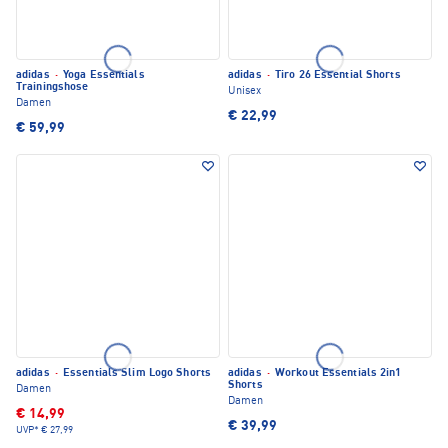
adidas
·
Yoga Essentials
adidas
·
Tiro 26 Essential Shorts
Trainingshose
Unisex
Damen
€ 22,99
€ 59,99
adidas
·
Essentials Slim Logo Shorts
adidas
·
Workout Essentials 2in1
Shorts
Damen
Damen
€ 14,99
€ 39,99
UVP*
€ 27,99