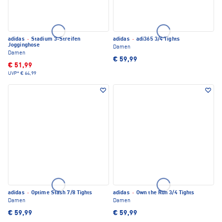
adidas
·
Stadium 3-Streifen
adidas
·
adi365 3/4 Tights
Jogginghose
Damen
Damen
€ 59,99
€ 51,99
UVP*
€ 64,99
adidas
·
Optime Stash 7/8 Tights
adidas
·
Own the Run 3/4 Tights
Damen
Damen
€ 59,99
€ 59,99