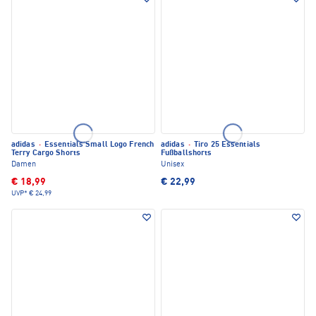
adidas
·
Essentials Small Logo French
adidas
·
Tiro 25 Essentials
Terry Cargo Shorts
Fußballshorts
Damen
Unisex
€ 18,99
€ 22,99
UVP*
€ 24,99