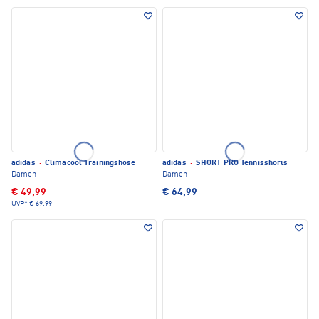
adidas
·
Climacool Trainingshose
adidas
·
SHORT PRO Tennisshorts
Damen
Damen
€ 49,99
€ 64,99
UVP*
€ 69,99