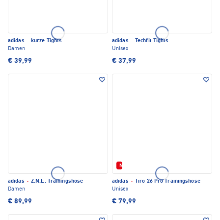
adidas
·
kurze Tights
adidas
·
Techfit Tights
Damen
Unisex
€ 39,99
€ 37,99
Neu
adidas
·
Z.N.E. Trainingshose
adidas
·
Tiro 26 Pro Trainingshose
Damen
Unisex
€ 89,99
€ 79,99