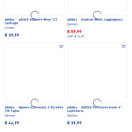
adidas
·
adi365 Adaptive Wear 1/2
adidas
·
Stadium Mesh Jogginghose
Lauftight
Damen
Unisex
€ 59,99
€ 39,99
UVP*
€ 74,99
adidas
·
Optime Essentials 3-Streifen
adidas
·
ADI365 Formotion Iconic 4''
7/8 Tights
Laufshorts
Damen
Damen
€ 44,99
€ 39,99