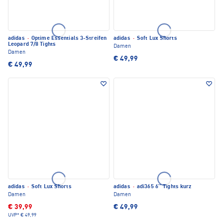
adidas
·
Optime Essentials 3-Streifen
adidas
·
Soft Lux Shorts
Leopard 7/8 Tights
Damen
Damen
€ 49,99
€ 49,99
adidas
·
Soft Lux Shorts
adidas
·
adi365 6'' Tights kurz
Damen
Damen
€ 39,99
€ 49,99
UVP*
€ 49,99