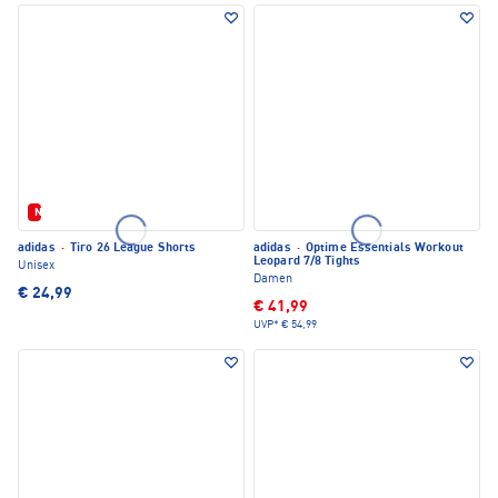
Neu
adidas
·
Tiro 26 League Shorts
adidas
·
Optime Essentials Workout
Leopard 7/8 Tights
Unisex
Damen
€ 24,99
€ 41,99
UVP*
€ 54,99