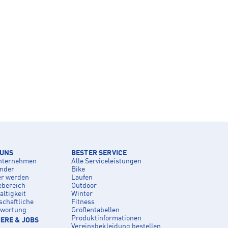
 UNS
BESTER SERVICE
nternehmen
Alle Serviceleistungen
inder
Bike
er werden
Laufen
ebereich
Outdoor
ltigkeit
Winter
schaftliche
Fitness
twortung
Größentabellen
Produktinformationen
ERE & JOBS
Vereinsbekleidung bestellen