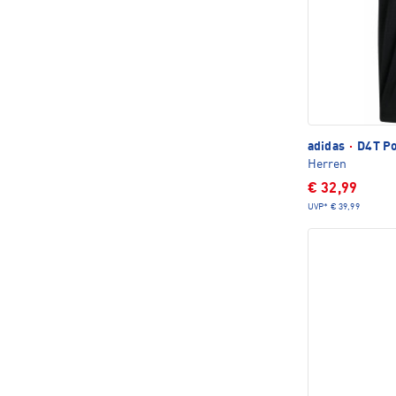
adidas
·
D4T Po
Herren
€ 32,99
UVP*
€ 39,99