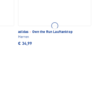
adidas
·
Own the Run Lauftanktop
Herren
€ 34,99