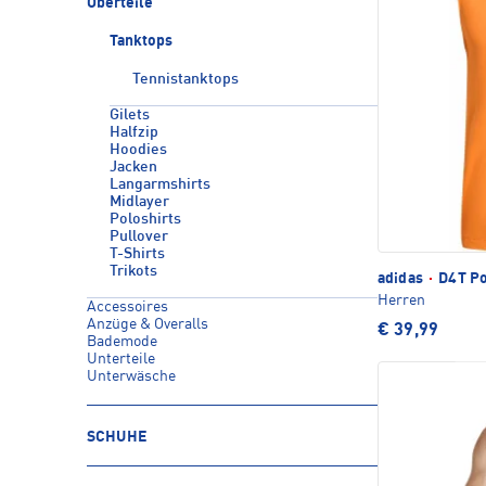
Oberteile
Tanktops
Tennistanktops
Gilets
Halfzip
Hoodies
Jacken
Langarmshirts
Midlayer
Poloshirts
Pullover
T-Shirts
Trikots
adidas
·
D4T Po
Herren
Accessoires
Anzüge & Overalls
€ 39,99
Bademode
Unterteile
Unterwäsche
SCHUHE