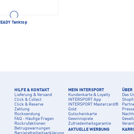
EADY Tanktop
HILFE & KONTAKT
MEIN INTERSPORT
ÜBER
Lieferung & Versand
Kundenkarte & Loyalty
Das U
Click & Collect
INTERSPORT App
Shopf
Click & Reserve
INTERSPORT Mastercard®
Partn
Zahlung
Gold
Press
Rücksendung
Gutscheinkarte
Nachha
FAQ - Häufige Fragen
Gewinnspiele
Gesell
Rückrufaktionen
Zufriedenheitsgarantie
Veran
Betrugswarnungen
AKTUELLE WERBUNG
KARRI
Barrierefreiheitserklärung