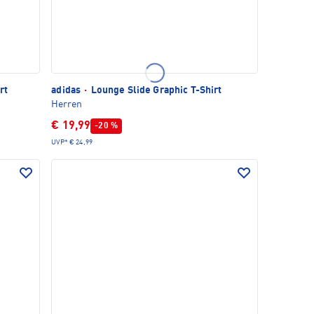
rt
adidas
·
Lounge Slide Graphic T-Shirt
Herren
€ 19,99
-20 %
UVP*
€ 24,99