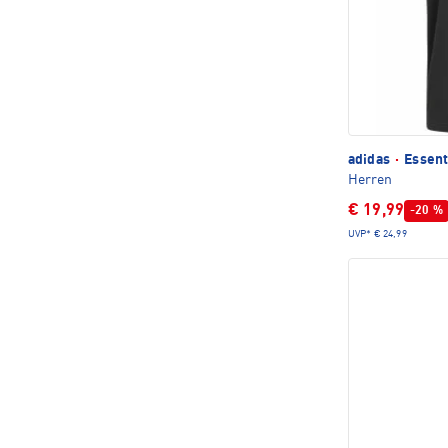
adidas
·
Essent
Herren
€ 19,99
-20 %
UVP*
€ 24,99