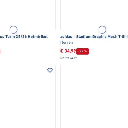
us Turin 25/26 Heimtrikot
adidas
·
Stadium Graphic Mesh T-Shi
Herren
€ 34,99
-22 %
UVP*
€ 44,99