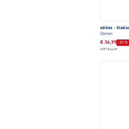
adidas
·
Stadiu
Damen
€ 34,99
-22 %
UVP*
€ 44,99