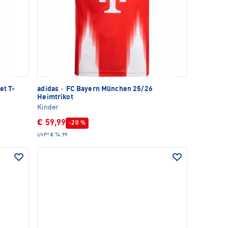
et T-
adidas
·
FC Bayern München 25/26
Heimtrikot
Kinder
€ 59,99
-20 %
UVP*
€ 74,99