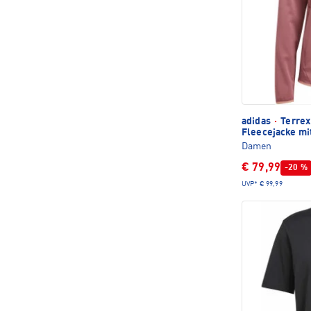
adidas
·
Terrex
Fleecejacke mi
Damen
€ 79,99
-20 %
UVP*
€ 99,99