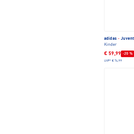
adidas
·
Juvent
Kinder
€ 59,99
-20 %
UVP*
€ 74,99