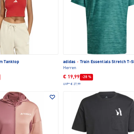
m Tanktop
adidas
·
Train Essentials Stretch T-S
Herren
€ 19,99
-28 %
UVP*
€ 27,99