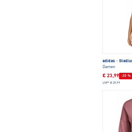
adidas
·
Stadiu
Damen
€ 23,99
-20 %
UVP*
€ 29,99