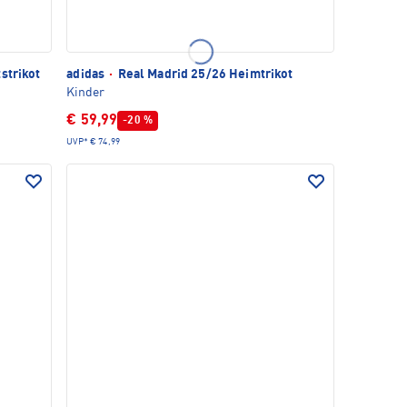
strikot
adidas
·
Real Madrid 25/26 Heimtrikot
Kinder
€ 59,99
-20 %
UVP*
€ 74,99