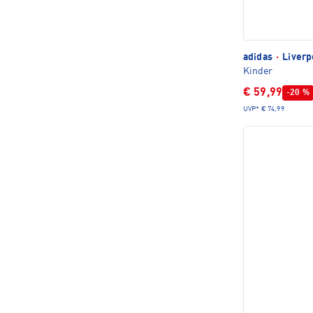
adidas
·
Liverp
Kinder
€ 59,99
-20 %
UVP*
€ 74,99