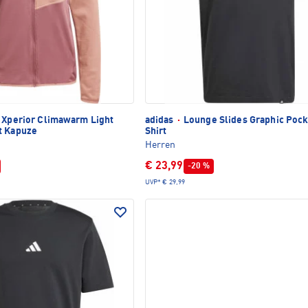
 Xperior Climawarm Light
adidas
·
Lounge Slides Graphic Pock
t Kapuze
Shirt
Herren
€ 23,99
-20 %
UVP*
€ 29,99