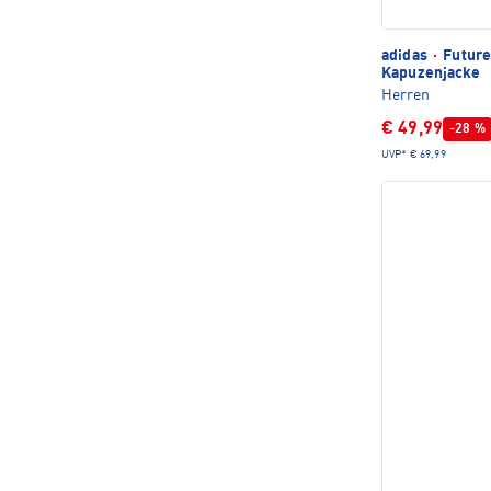
adidas
·
Future
Kapuzenjacke
Herren
€ 49,99
-28 %
UVP*
€ 69,99