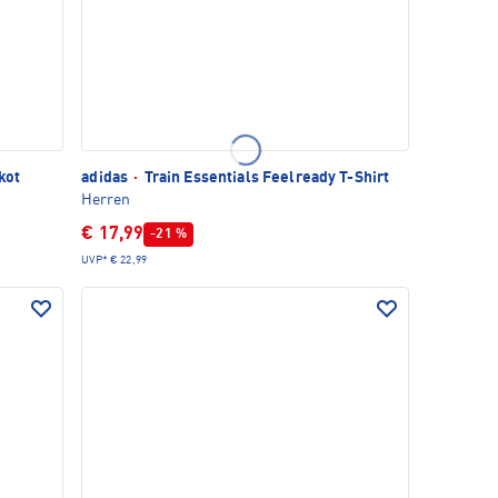
kot
adidas
·
Train Essentials Feelready T-Shirt
Herren
€ 17,99
-21 %
UVP*
€ 22,99