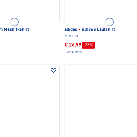
m Mesh T-Shirt
adidas
·
ADI365 Laufshirt
Herren
€ 26,99
-22 %
UVP*
€ 34,99