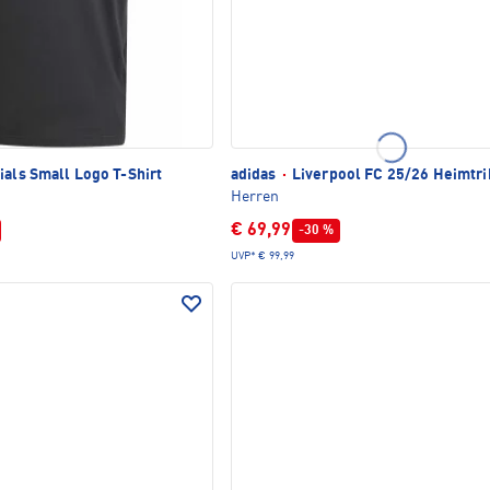
ials Small Logo T-Shirt
adidas
·
Liverpool FC 25/26 Heimtri
Herren
€ 69,99
-30 %
UVP*
€ 99,99