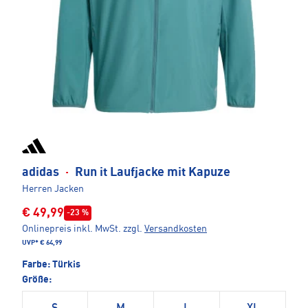
adidas
·
Run it Laufjacke mit Kapuze
Herren Jacken
€ 49,99
-23 %
Onlinepreis inkl. MwSt.
zzgl.
Versandkosten
UVP*
€ 64,99
Farbe:
Türkis
Größe: