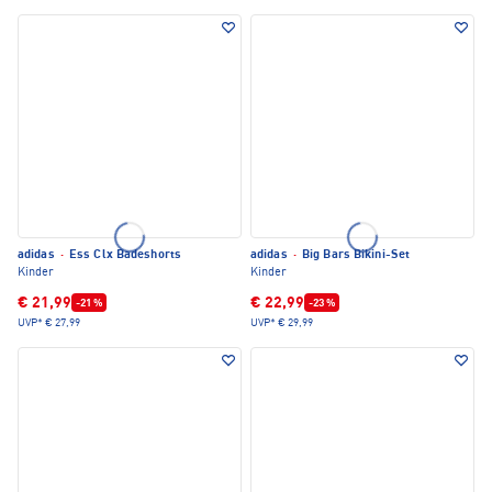
adidas
·
Ess Clx Badeshorts
adidas
·
Big Bars Bikini-Set
Kinder
Kinder
€ 21,99
€ 22,99
-21 %
-23 %
UVP*
€ 27,99
UVP*
€ 29,99