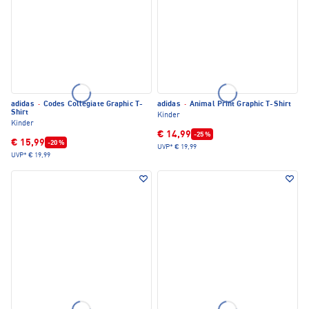
adidas
·
Codes Collegiate Graphic T-
adidas
·
Animal Print Graphic T-Shirt
Shirt
Kinder
Kinder
€ 14,99
-25 %
€ 15,99
-20 %
UVP*
€ 19,99
UVP*
€ 19,99