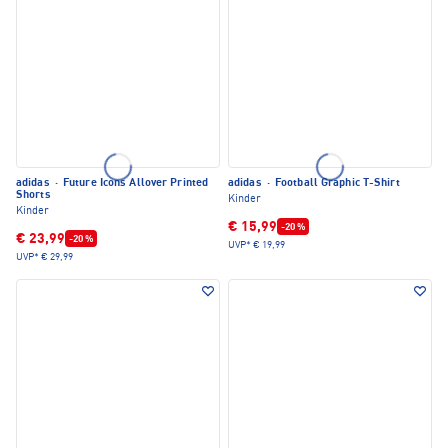
adidas
·
Future Icons Allover Printed
adidas
·
Football Graphic T-Shirt
Shorts
Kinder
Kinder
€ 15,99
-20 %
€ 23,99
-20 %
UVP*
€ 19,99
UVP*
€ 29,99