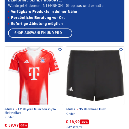
DEIN SHOP. DEINE PRODUKTE.
Wähle jetzt deinen INTERSPORT Shop aus und erhalte:
Verfügbare Produkte in deiner Nähe
Persönliche Beratung vor Ort
Sofortige Abholung möglich
SHOP AUSWÄHLEN UND PRODUKTE ANZEIGEN
adidas
·
FC Bayern München 25/26
adidas
·
3S Badehose kurz
Heimtrikot
Kinder
Kinder
€ 18,99
-24 %
€ 59,99
-20 %
UVP*
€ 24,99