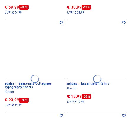
€ 59,99
€ 30,99
-20 %
-22 %
UVP*
€ 74,99
UVP*
€ 39,99
adidas
·
Seasonals Collegiate
adidas
·
Essentials T-Shirt
Typography Shorts
Kinder
Kinder
€ 15,99
-20 %
€ 23,99
-20 %
UVP*
€ 19,99
UVP*
€ 29,99