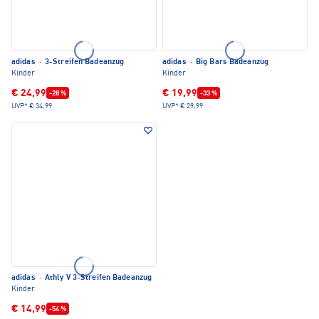
adidas
·
3-Streifen Badeanzug
adidas
·
Big Bars Badeanzug
Kinder
Kinder
€ 24,99
€ 19,99
-28 %
-33 %
UVP*
€ 34,99
UVP*
€ 29,99
adidas
·
Athly V 3-Streifen Badeanzug
Kinder
€ 14,99
-54 %