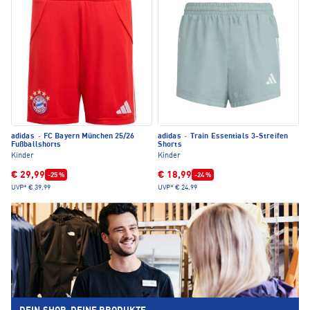
adidas
·
FC Bayern München 25/26
adidas
·
Train Essentials 3-Streifen
Fußballshorts
Shorts
Kinder
Kinder
€ 29,99
€ 18,99
-25 %
-24 %
UVP*
€ 39,99
UVP*
€ 24,99