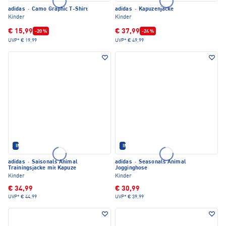
adidas
·
Camo Graphic T-Shirt
adidas
·
Kapuzenjacke
Kinder
Kinder
€ 15,99
€ 37,99
-20 %
-24 %
UVP*
€ 19,99
UVP*
€ 49,99
IM SET ERHÄLTLICH
IM SET ERHÄLTLICH
adidas
·
Saisonals Animal
adidas
·
Seasonals Animal
Trainingsjacke mit Kapuze
Jogginghose
Kinder
Kinder
€ 34,99
€ 30,99
UVP*
€ 44,99
UVP*
€ 39,99