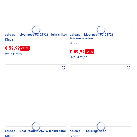
adidas
·
Liverpool FC 25/26 Heimtrikot
adidas
·
Liverpool FC 25/26
Auswärtstrikot
Kinder
Kinder
€ 59,99
-20 %
€ 59,99
-20 %
UVP*
€ 74,99
UVP*
€ 74,99
adidas
·
Real Madrid 25/26 Heimtrikot
adidas
·
Trainingshose
Kinder
Kinder