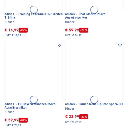
adidas
·
Training Essentials 3-Streifen
adidas
·
Real Madrid 25/26
T-Shirt
Auswärtstrikot
Kinder
Kinder
€ 14,99
€ 59,99
-25 %
-20 %
UVP*
€ 19,99
UVP*
€ 74,99
adidas
·
FC Bayern München 25/26
adidas
·
Future Icons Optime Sport-BH
Auswärtstrikot
Kinder
Kinder
€ 23,99
-20 %
€ 59,99
-20 %
UVP*
€ 29,99
UVP*
€ 74,99