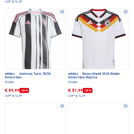
UVP*
€ 74,99
adidas
·
Juventus Turin 25/26
adidas
·
Deutschland 2026 Kinder
Heimtrikot
Heimtrikot Replica
Kinder
Kinder
€ 59,99
€ 51,99
-20 %
-30 %
UVP*
€ 74,99
UVP*
€ 74,99