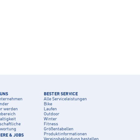
 UNS
BESTER SERVICE
nternehmen
Alle Serviceleistungen
inder
Bike
er werden
Laufen
ebereich
Outdoor
ltigkeit
Winter
schaftliche
Fitness
twortung
Größentabellen
Produktinformationen
ERE & JOBS
Vereinsbekleidung bestellen