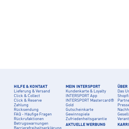
HILFE & KONTAKT
MEIN INTERSPORT
ÜBER
Lieferung & Versand
Kundenkarte & Loyalty
Das U
Click & Collect
INTERSPORT App
Shopf
Click & Reserve
INTERSPORT Mastercard®
Partn
Zahlung
Gold
Press
Rücksendung
Gutscheinkarte
Nachha
FAQ - Häufige Fragen
Gewinnspiele
Gesell
Rückrufaktionen
Zufriedenheitsgarantie
Veran
Betrugswarnungen
AKTUELLE WERBUNG
KARRI
Barrierefreiheitserklärung