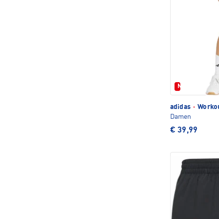
Neu
adidas
·
Workou
Damen
€ 39,99