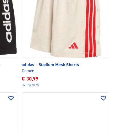
s
adidas
·
Stadium Mesh Shorts
Damen
€ 30,99
UVP*
€ 39,99