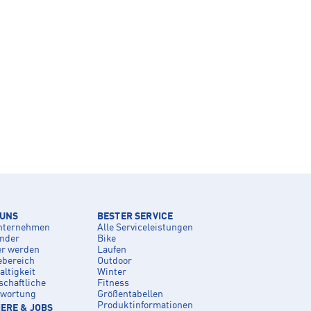
 UNS
BESTER SERVICE
nternehmen
Alle Serviceleistungen
inder
Bike
er werden
Laufen
ebereich
Outdoor
ltigkeit
Winter
schaftliche
Fitness
twortung
Größentabellen
Produktinformationen
ERE & JOBS