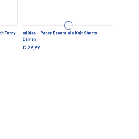
ch Terry
adidas
·
Pacer Essentials Knit Shorts
Damen
€ 29,99