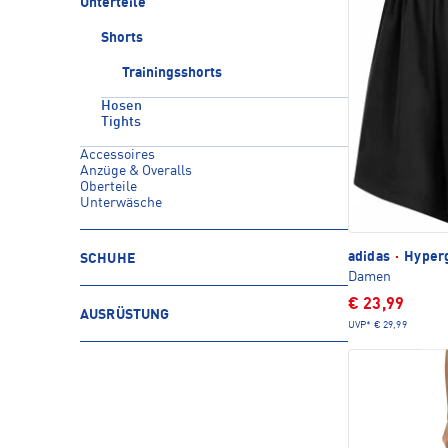
Unterteile
Shorts
Trainingsshorts
Hosen
Tights
Accessoires
Anzüge & Overalls
Oberteile
Unterwäsche
adidas
·
Hyperg
SCHUHE
Damen
€ 23,99
AUSRÜSTUNG
UVP*
€ 29,99