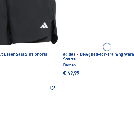
t Essentials 2in1 Shorts
adidas
·
Designed-for-Training War
Shorts
Damen
€ 49,99