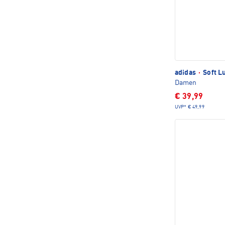
adidas
·
Soft L
Damen
€ 39,99
UVP*
€ 49,99