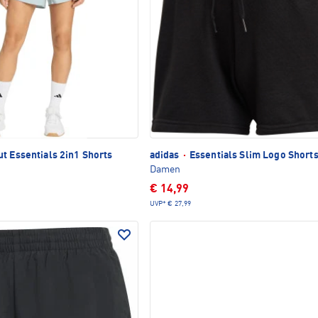
t Essentials 2in1 Shorts
adidas
·
Essentials Slim Logo Short
Damen
€ 14,99
UVP*
€ 27,99