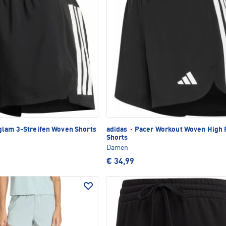
lam 3-Streifen Woven Shorts
adidas
·
Pacer Workout Woven High 
Shorts
Damen
€ 34,99