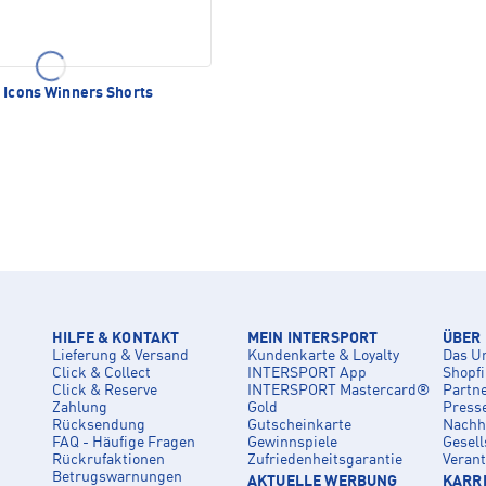
 Icons Winners Shorts
HILFE & KONTAKT
MEIN INTERSPORT
ÜBER
Lieferung & Versand
Kundenkarte & Loyalty
Das U
Click & Collect
INTERSPORT App
Shopf
Click & Reserve
INTERSPORT Mastercard®
Partn
Zahlung
Gold
Press
Rücksendung
Gutscheinkarte
Nachha
FAQ - Häufige Fragen
Gewinnspiele
Gesell
Rückrufaktionen
Zufriedenheitsgarantie
Veran
Betrugswarnungen
AKTUELLE WERBUNG
KARRI