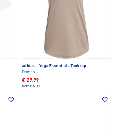
adidas
·
Yoga Essentials Tanktop
Damen
€ 29,99
UVP*
€ 34,99