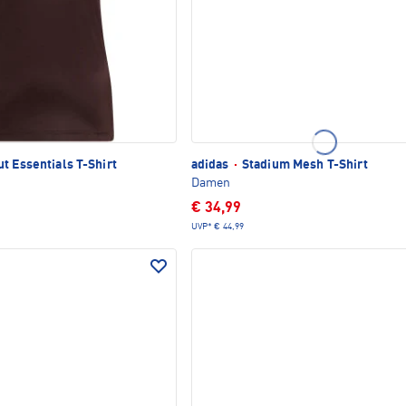
t Essentials T-Shirt
adidas
·
Stadium Mesh T-Shirt
Damen
€ 34,99
UVP*
€ 44,99