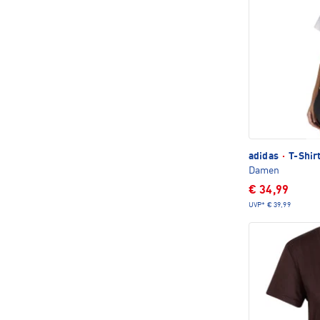
adidas
·
T-Shir
Damen
€ 34,99
UVP*
€ 39,99