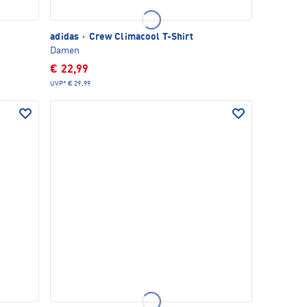
adidas
·
Crew Climacool T-Shirt
Damen
€ 22,99
UVP*
€ 29,99