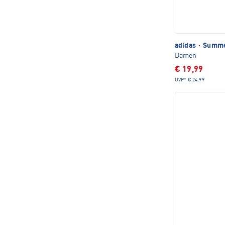
adidas
·
Summer
Damen
€ 19,99
UVP*
€ 24,99