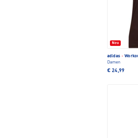
Neu
adidas
·
Workou
Damen
€ 24,99