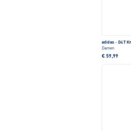
adidas
·
D4T Kn
Damen
€ 59,99