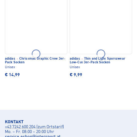
adidas
·
Christmas Graphic Crew 3er-
adidas
·
Thin and Light Sportswear
Pack Socken
Low-Cut 3er-Pack Socken
Unisex
Unisex
€ 14,99
€ 9,99
KONTAKT
+43 7242 600 204 (zum Ortstarif)
Mo. – Fr. 08:00 – 20:00 Uhr
service.eshop
@
intersport.at