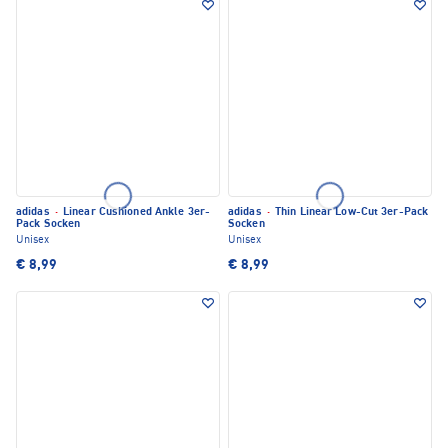
adidas
·
Linear Cushioned Ankle 3er-
adidas
·
Thin Linear Low-Cut 3er-Pack
Pack Socken
Socken
Unisex
Unisex
€ 8,99
€ 8,99