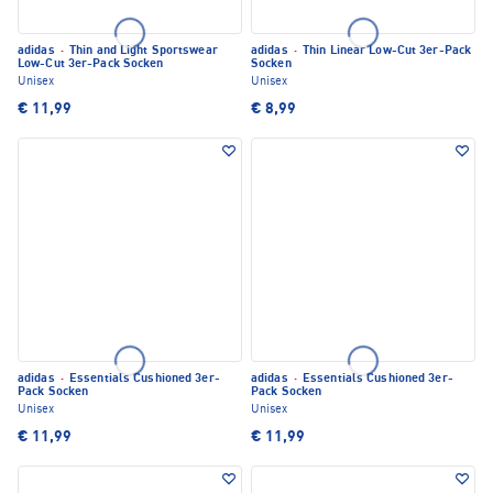
adidas
·
Thin and Light Sportswear
adidas
·
Thin Linear Low-Cut 3er-Pack
Low-Cut 3er-Pack Socken
Socken
Unisex
Unisex
€ 11,99
€ 8,99
adidas
·
Essentials Cushioned 3er-
adidas
·
Essentials Cushioned 3er-
Pack Socken
Pack Socken
Unisex
Unisex
€ 11,99
€ 11,99