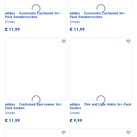
adidas
·
Essentials Cushioned 3er-
adidas
·
Essentials Cushioned 3er-
Pack Sneakersocken
Pack Sneakersocken
Unisex
Unisex
€ 11,99
€ 11,99
adidas
·
Cushioned Sportswear 3er-
adidas
·
Thin and Light Ankle 3er-Pack
Pack Socken
Socken
Unisex
Unisex
€ 11,99
€ 9,99