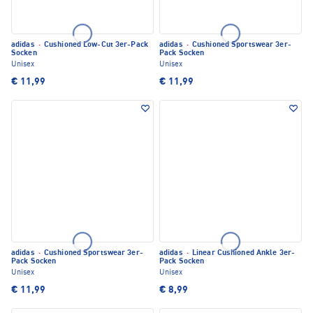
adidas
·
Cushioned Low-Cut 3er-Pack
adidas
·
Cushioned Sportswear 3er-
Socken
Pack Socken
Unisex
Unisex
€ 11,99
€ 11,99
adidas
·
Cushioned Sportswear 3er-
adidas
·
Linear Cushioned Ankle 3er-
Pack Socken
Pack Socken
Unisex
Unisex
€ 11,99
€ 8,99