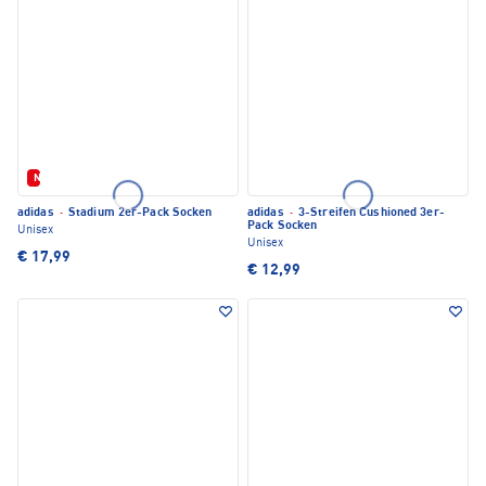
Neu
adidas
·
Stadium 2er-Pack Socken
adidas
·
3-Streifen Cushioned 3er-
Pack Socken
Unisex
Unisex
€ 17,99
€ 12,99