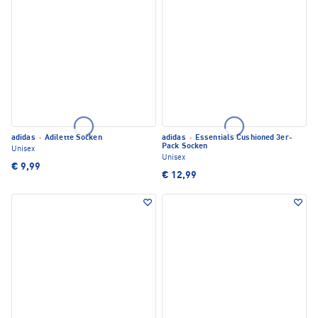
adidas
·
Adilette Socken
adidas
·
Essentials Cushioned 3er-
Pack Socken
Unisex
Unisex
€ 9,99
€ 12,99