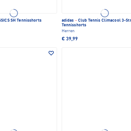
SICS SH Tennisshorts
adidas
·
Club Tennis Climacool 3-St
Tennisshorts
Herren
€ 39,99