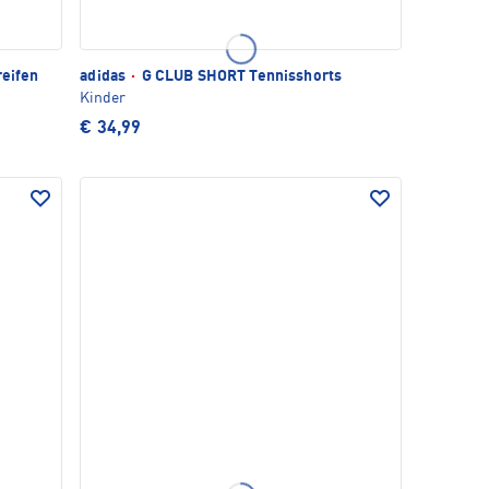
reifen
adidas
·
G CLUB SHORT Tennisshorts
Kinder
€ 34,99