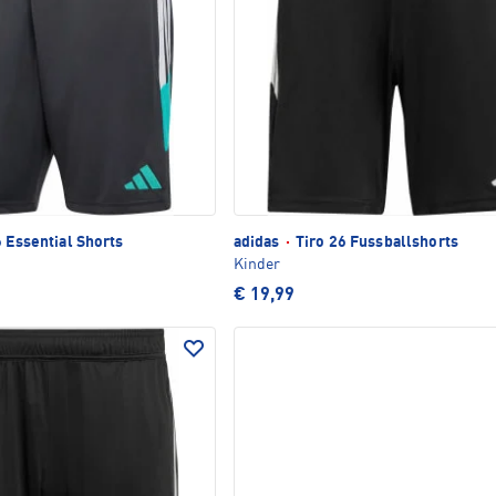
 Essential Shorts
adidas
·
Tiro 26 Fussballshorts
Kinder
€ 19,99