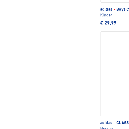
adidas
·
Boys C
Kinder
€ 29,99
adidas
·
CLASSI
Herren