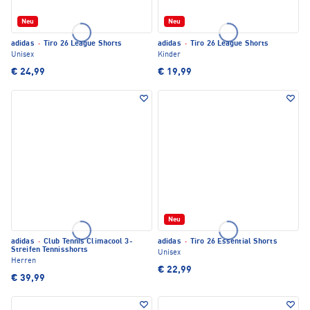
Neu
Neu
adidas
·
Tiro 26 League Shorts
adidas
·
Tiro 26 League Shorts
Unisex
Kinder
€ 24,99
€ 19,99
Neu
adidas
·
Club Tennis Climacool 3-
adidas
·
Tiro 26 Essential Shorts
Streifen Tennisshorts
Unisex
Herren
€ 22,99
€ 39,99