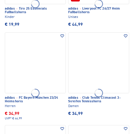
adidas
·
Tiro 25 Essentials
adidas
·
Liverpool FC 26/27 Heim
Fußballshorts
Fußballshorts
Kinder
Unisex
€ 19,99
€ 44,99
adidas
·
FC Bayern München 23/24
adidas
·
Club Tennis Climacool 3-
Heimshorts
Streifen Tennisshorts
Herren
Damen
€ 34,99
€ 34,99
UVP*
€ 44,99