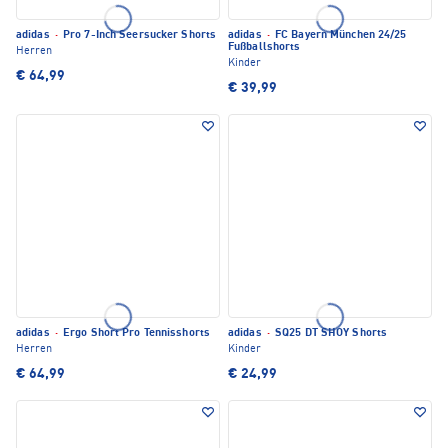
adidas
·
Pro 7-Inch Seersucker Shorts
adidas
·
FC Bayern München 24/25
Fußballshorts
Herren
Kinder
€ 64,99
€ 39,99
adidas
·
Ergo Short Pro Tennisshorts
adidas
·
SQ25 DT SHOY Shorts
Herren
Kinder
€ 64,99
€ 24,99