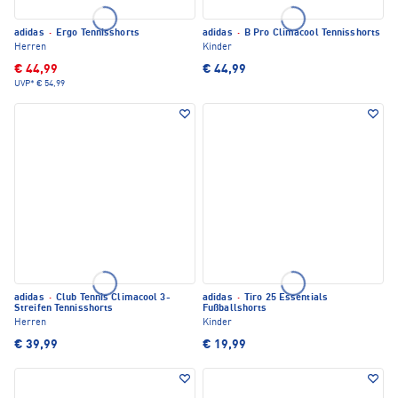
adidas
·
Ergo Tennisshorts
adidas
·
B Pro Climacool Tennisshorts
Herren
Kinder
€ 44,99
€ 44,99
UVP*
€ 54,99
adidas
·
Club Tennis Climacool 3-
adidas
·
Tiro 25 Essentials
Streifen Tennisshorts
Fußballshorts
Herren
Kinder
€ 39,99
€ 19,99