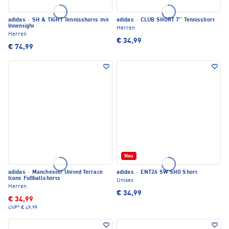
adidas
·
SH & TIGHT Tennisshorts mit
adidas
·
CLUB SHORT 7'' Tennisshort
Innentight
Herren
Herren
€ 34,99
€ 74,99
Neu
adidas
·
Manchester United Terrace
adidas
·
ENT26 SW SHO Short
Icons Fußballshorts
Unisex
Herren
€ 34,99
€ 34,99
UVP*
€ 49,99