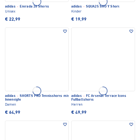
adidas
·
Entrada 26 Shorts
adidas
·
SQUA25 SHO Y Short
Unisex
Kinder
€ 22,99
€ 19,99
adidas
·
SHORTS PRO Tennisshorts mit
adidas
·
FC Arsenal Terrace Icons
Innentight
Fußballshorts
Damen
Herren
€ 64,99
€ 49,99