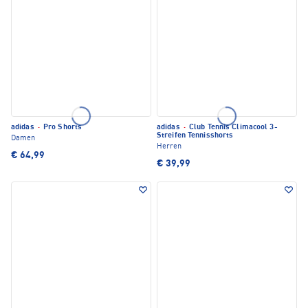
adidas
·
Pro Shorts
adidas
·
Club Tennis Climacool 3-
Streifen Tennisshorts
Damen
Herren
€ 64,99
€ 39,99