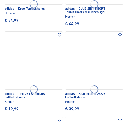
adidas
·
Ergo Tennisshorts
adidas
·
CLUB 2IN1 SHORT
Tennisshorts mit Innentight
Herren
Herren
€ 54,99
€ 44,99
adidas
·
Tiro 25 Essentials
adidas
·
Real Madrid 25/26
Fußballshorts
Fußballshorts
Kinder
Kinder
€ 19,99
€ 39,99