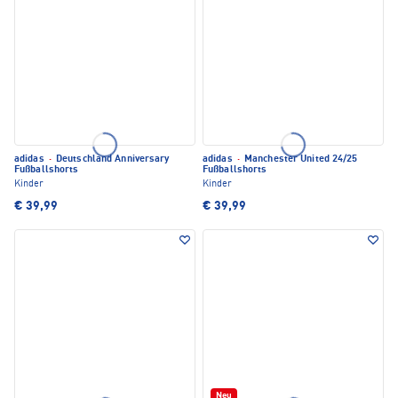
adidas
·
Deutschland Anniversary
adidas
·
Manchester United 24/25
Fußballshorts
Fußballshorts
Kinder
Kinder
€ 39,99
€ 39,99
Neu