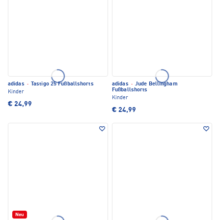
adidas
·
Tastigo 25 Fußballshorts
adidas
·
Jude Bellingham
Fußballshorts
Kinder
Kinder
€ 24,99
€ 24,99
Neu