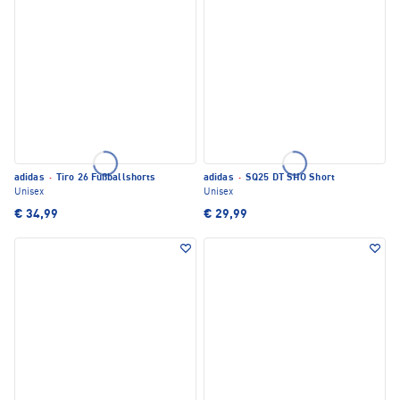
adidas
·
Tiro 26 Fußballshorts
adidas
·
SQ25 DT SHO Short
Unisex
Unisex
€ 34,99
€ 29,99