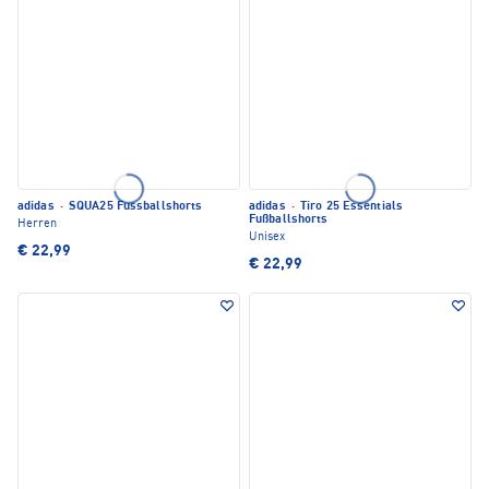
adidas
·
SQUA25 Fussballshorts
adidas
·
Tiro 25 Essentials
Fußballshorts
Herren
Unisex
€ 22,99
€ 22,99