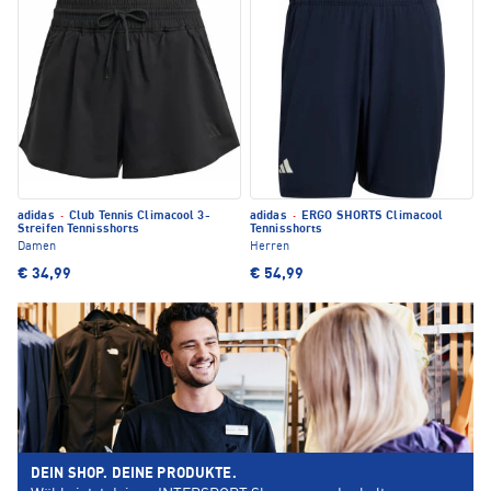
adidas
·
Club Tennis Climacool 3-
adidas
·
ERGO SHORTS Climacool
Streifen Tennisshorts
Tennisshorts
Damen
Herren
€ 34,99
€ 54,99
DEIN SHOP. DEINE PRODUKTE.