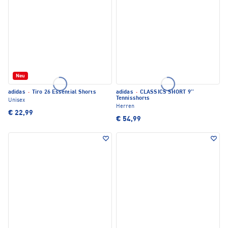
Neu
adidas
·
Tiro 26 Essential Shorts
adidas
·
CLASSICS SHORT 9''
Tennisshorts
Unisex
Herren
€ 22,99
€ 54,99