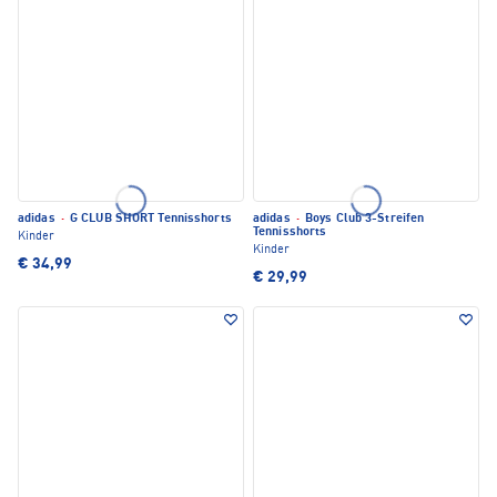
adidas
·
G CLUB SHORT Tennisshorts
adidas
·
Boys Club 3-Streifen
Tennisshorts
Kinder
Kinder
€ 34,99
€ 29,99