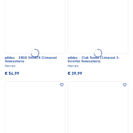
adidas
·
ERGO SHORTS Climacool
adidas
·
Club Tennis Climacool 3-
Tennisshorts
Streifen Tennisshorts
Herren
Herren
€ 54,99
€ 39,99