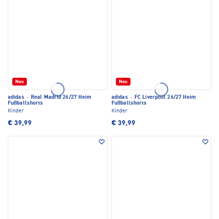
Neu
Neu
adidas
·
Real Madrid 26/27 Heim
adidas
·
FC Liverpool 26/27 Heim
Fußballshorts
Fußballshorts
Kinder
Kinder
€ 39,99
€ 39,99