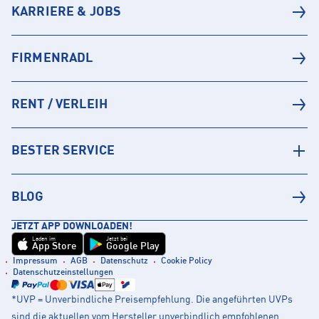
KARRIERE & JOBS
FIRMENRADL
RENT / VERLEIH
BESTER SERVICE
BLOG
JETZT APP DOWNLOADEN!
Laden im
Jetzt bei
App Store
Google Play
Impressum
AGB
Datenschutz
Cookie Policy
Datenschutzeinstellungen
*UVP = Unverbindliche Preisempfehlung. Die angeführten UVPs
sind die aktuellen vom Hersteller unverbindlich empfohlenen