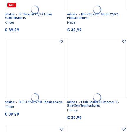
Neu
adidas
·
FC Bayern 26/27 Heim
adidas
·
Manchester United 25/26
Fußballshorts
Fußballshorts
Kinder
Kinder
€ 39,99
€ 39,99
adidas
·
B CLASSICS SH Tennisshorts
adidas
·
Club Tennis Climacool 3-
Streifen Tennisshorts
Kinder
Herren
€ 39,99
€ 39,99