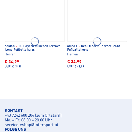
adidas
·
FC Bayern München Terrace
adidas
·
Real Madrid Terrace Icons
Icons Fußballshorts
Fußballshorts
Herren
Herren
€ 34,99
€ 34,99
UVP*
€ 49,99
UVP*
€ 49,99
KONTAKT
+43 7242 600 204 (zum Ortstarif)
Mo. – Fr. 08:00 – 20:00 Uhr
service.eshop
@
intersport.at
FOLGE UNS