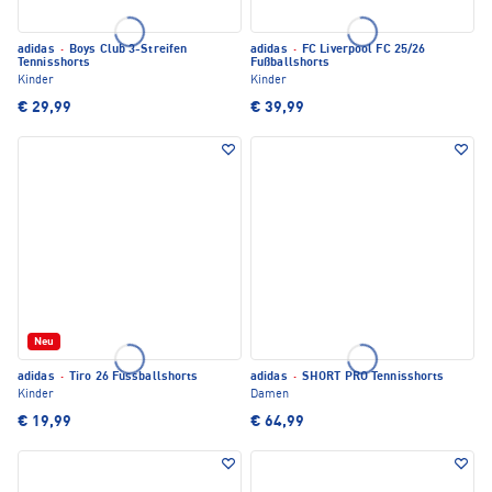
adidas
·
Boys Club 3-Streifen
adidas
·
FC Liverpool FC 25/26
Tennisshorts
Fußballshorts
Kinder
Kinder
€ 29,99
€ 39,99
Neu
adidas
·
Tiro 26 Fussballshorts
adidas
·
SHORT PRO Tennisshorts
Kinder
Damen
€ 19,99
€ 64,99