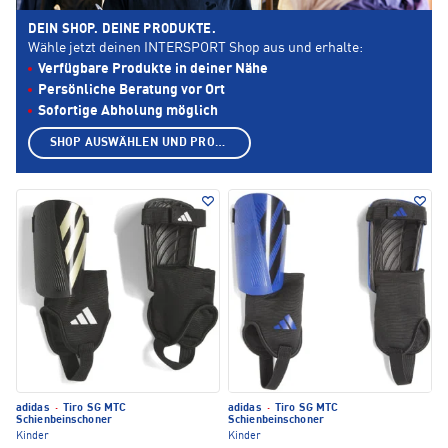
DEIN SHOP. DEINE PRODUKTE.
Wähle jetzt deinen INTERSPORT Shop aus und erhalte:
Verfügbare Produkte in deiner Nähe
Persönliche Beratung vor Ort
Sofortige Abholung möglich
SHOP AUSWÄHLEN UND PRODUKTE ANZEIGEN
adidas
·
Tiro SG MTC
adidas
·
Tiro SG MTC
Schienbeinschoner
Schienbeinschoner
Kinder
Kinder