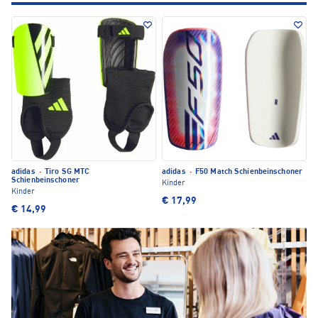
adidas
·
Tiro SG MTC
adidas
·
F50 Match Schienbeinschoner
Schienbeinschoner
Kinder
Kinder
€ 17,99
€ 14,99