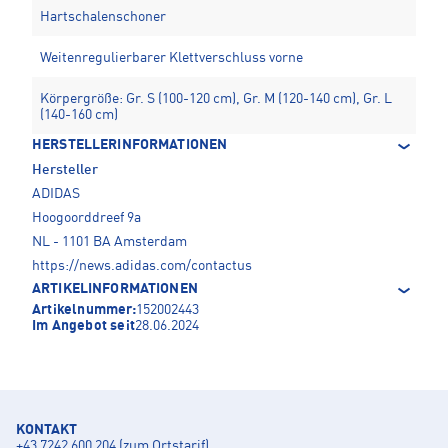
Hartschalenschoner
Weitenregulierbarer Klettverschluss vorne
Körpergröße: Gr. S (100-120 cm), Gr. M (120-140 cm), Gr. L
(140-160 cm)
HERSTELLERINFORMATIONEN
Hersteller
ADIDAS
Hoogoorddreef 9a
NL - 1101 BA Amsterdam
https://news.adidas.com/contactus
ARTIKELINFORMATIONEN
Artikelnummer:
152002443
Im Angebot seit
28.06.2024
KONTAKT
+43 7242 600 204 (zum Ortstarif)