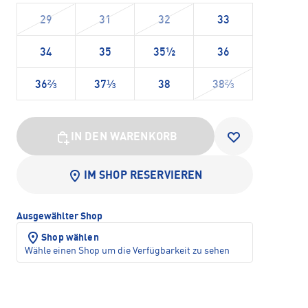
29
31
32
33
34
35
35½
36
36⅔
37⅓
38
38⅔
IN DEN WARENKORB
IM SHOP RESERVIEREN
Ausgewählter Shop
Shop wählen
Wähle einen Shop um die Verfügbarkeit zu sehen