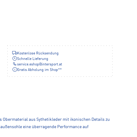
Kostenlose Rücksendung
Schnelle Lieferung
service.eshop
@
intersport.at
Gratis Abholung im Shop**
s Obermaterial aus Sythetikleder mit ikonischen Details zu
miaußensohle eine überragende Performance auf