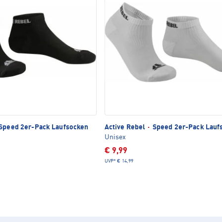
Speed 2er-Pack Laufsocken
Active Rebel
·
Speed 2er-Pack Lauf
Unisex
€ 9,99
UVP*
€ 14,99