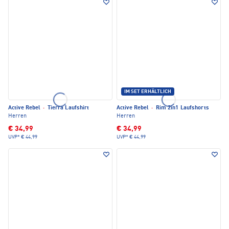
IM SET ERHÄLTLICH
Active Rebel
·
Tierra Laufshirt
Active Rebel
·
Rim 2in1 Laufshorts
Herren
Herren
€ 34,99
€ 34,99
UVP*
€ 44,99
UVP*
€ 44,99