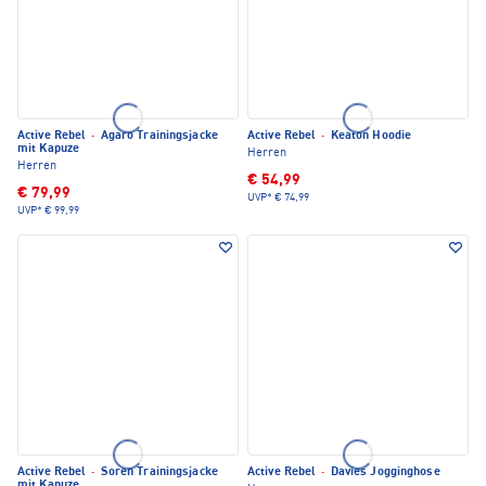
Active Rebel
·
Agaro Trainingsjacke
Active Rebel
·
Keaton Hoodie
mit Kapuze
Herren
Herren
€ 54,99
€ 79,99
UVP*
€ 74,99
UVP*
€ 99,99
Active Rebel
·
Soren Trainingsjacke
Active Rebel
·
Davies Jogginghose
mit Kapuze