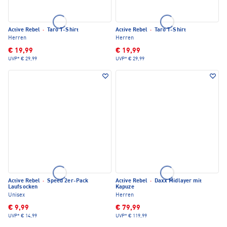
Active Rebel
·
Taro T-Shirt
Active Rebel
·
Taro T-Shirt
Herren
Herren
€ 19,99
€ 19,99
UVP*
€ 29,99
UVP*
€ 29,99
Active Rebel
·
Speed 2er-Pack
Active Rebel
·
Daxx Midlayer mit
Laufsocken
Kapuze
Unisex
Herren
€ 9,99
€ 79,99
UVP*
€ 14,99
UVP*
€ 119,99