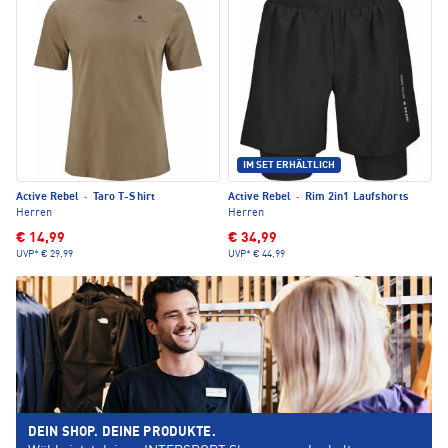
IM SET ERHÄLTLICH
Active Rebel
·
Taro T-Shirt
Active Rebel
·
Rim 2in1 Laufshorts
Herren
Herren
€ 14,99
€ 34,99
UVP*
€ 29,99
UVP*
€ 44,99
DEIN SHOP. DEINE PRODUKTE.