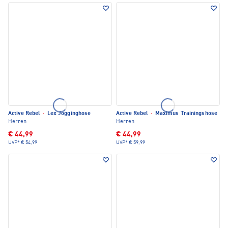
Active Rebel
·
Lex Jogginghose
Active Rebel
·
Maximus Trainingshose
Herren
Herren
€ 44,99
€ 44,99
UVP*
€ 54,99
UVP*
€ 59,99