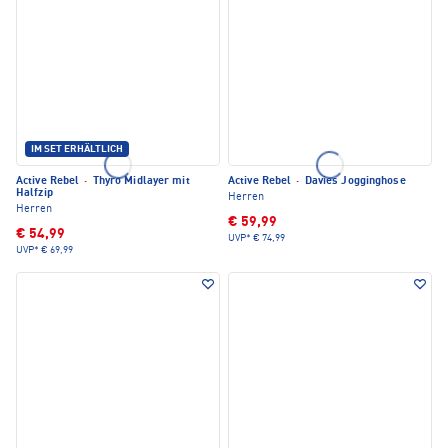
IM SET ERHÄLTLICH
Active Rebel
·
Thyro Midlayer mit
Active Rebel
·
Davies Jogginghose
Halfzip
Herren
Herren
€ 59,99
€ 54,99
UVP*
€ 74,99
UVP*
€ 69,99