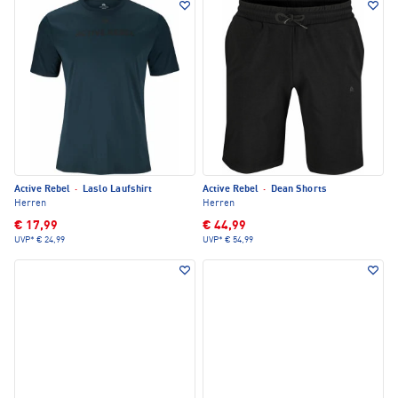
Active Rebel
·
Laslo Laufshirt
Active Rebel
·
Dean Shorts
Herren
Herren
€ 17,99
€ 44,99
UVP*
€ 24,99
UVP*
€ 54,99