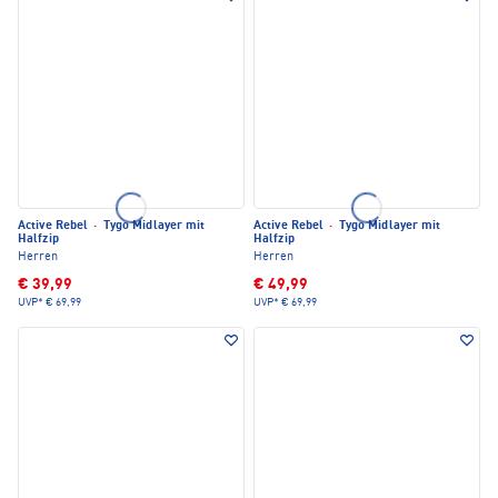
Active Rebel
·
Tygo Midlayer mit
Active Rebel
·
Tygo Midlayer mit
Halfzip
Halfzip
Herren
Herren
€ 39,99
€ 49,99
UVP*
€ 69,99
UVP*
€ 69,99