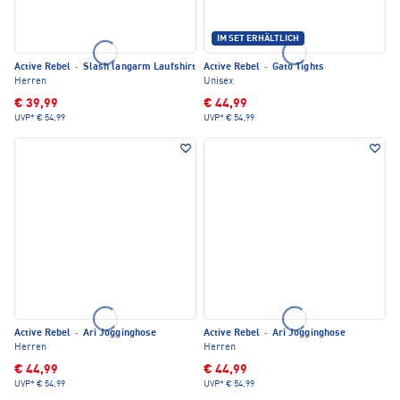
IM SET ERHÄLTLICH
Active Rebel
·
Slash langarm Laufshirt
Active Rebel
·
Gato Tights
Herren
Unisex
€ 39,99
€ 44,99
UVP*
€ 54,99
UVP*
€ 54,99
Active Rebel
·
Ari Jogginghose
Active Rebel
·
Ari Jogginghose
Herren
Herren
€ 44,99
€ 44,99
UVP*
€ 54,99
UVP*
€ 54,99