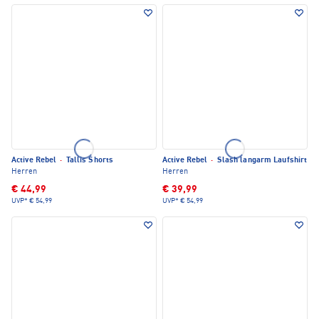
Active Rebel
·
Tallis Shorts
Active Rebel
·
Slash langarm Laufshirt
Herren
Herren
€ 44,99
€ 39,99
UVP*
€ 54,99
UVP*
€ 54,99