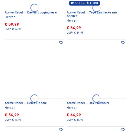
IM SET ERHÄLTLICH
Active Rebel
·
Davies Jogginghose
Active Rebel
·
Yago Laufjacke mit
Kapuze
Herren
Herren
€ 59,99
€ 64,99
UVP*
€ 74,99
UVP*
€ 84,99
Active Rebel
·
Denis Hoodie
Active Rebel
·
Jax Laufshirt
Herren
Herren
€ 54,99
€ 44,99
UVP*
€ 74,99
UVP*
€ 54,99