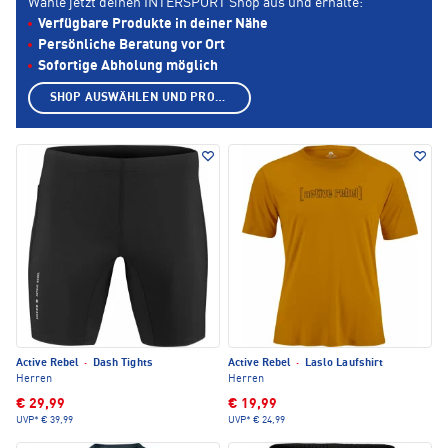
Wähle jetzt deinen INTERSPORT Shop aus und erhalte:
Verfügbare Produkte in deiner Nähe
Persönliche Beratung vor Ort
Sofortige Abholung möglich
SHOP AUSWÄHLEN UND PRODUKTE ANZEIGEN
Active Rebel
·
Dash Tights
Active Rebel
·
Laslo Laufshirt
Herren
Herren
€ 29,99
€ 19,99
UVP*
€ 39,99
UVP*
€ 24,99