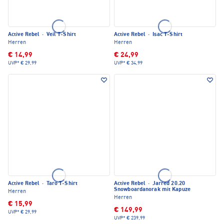
Active Rebel
·
Veil T-Shirt
Active Rebel
·
Isac T-Shirt
Herren
Herren
€ 14,99
€ 24,99
UVP*
€ 29,99
UVP*
€ 34,99
Active Rebel
·
Taro T-Shirt
Active Rebel
·
Jarred 20.20
Snowboardanorak mit Kapuze
Herren
Herren
€ 15,99
€ 149,99
UVP*
€ 29,99
UVP*
€ 239,99