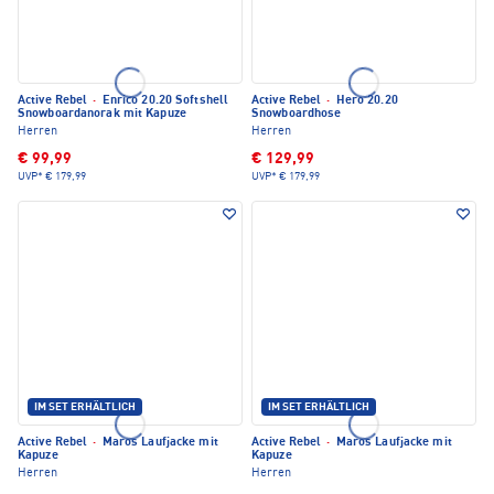
Active Rebel
·
Enrico 20.20 Softshell
Active Rebel
·
Hero 20.20
Snowboardanorak mit Kapuze
Snowboardhose
Herren
Herren
€ 99,99
€ 129,99
UVP*
€ 179,99
UVP*
€ 179,99
IM SET ERHÄLTLICH
IM SET ERHÄLTLICH
Active Rebel
·
Maros Laufjacke mit
Active Rebel
·
Maros Laufjacke mit
Kapuze
Kapuze
Herren
Herren