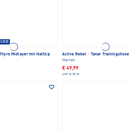
TLICH
Thyro Midlayer mit Halfzip
Active Rebel
·
Tanar Trainingshose
Herren
€ 49,99
UVP*
€ 59,99