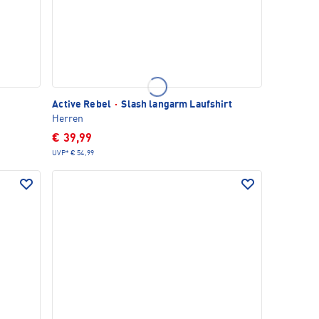
Active Rebel
·
Slash langarm Laufshirt
Herren
€ 39,99
UVP*
€ 54,99