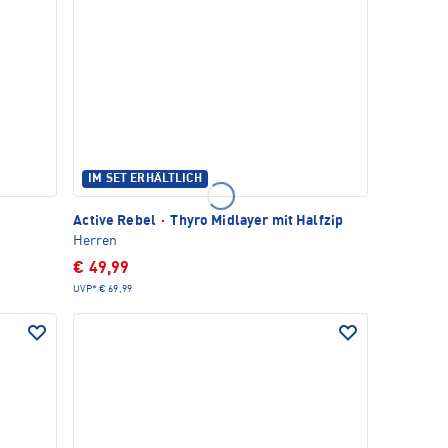
IM SET ERHÄLTLICH
Active Rebel
·
Thyro Midlayer mit Halfzip
Herren
€ 49,99
UVP*
€ 69,99