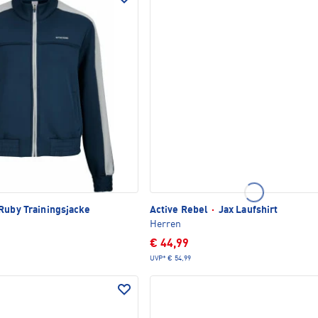
Ruby Trainingsjacke
Active Rebel
·
Jax Laufshirt
Herren
€ 44,99
UVP*
€ 54,99