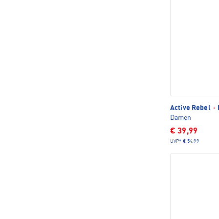
Active Rebel
·
Damen
€ 39,99
UVP*
€ 54,99