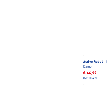
Active Rebel
·
Damen
€ 44,99
UVP*
€ 54,99