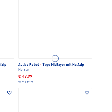
fzip
Active Rebel
·
Tygo Midlayer mit Halfzip
Herren
€ 49,99
UVP*
€ 69,99