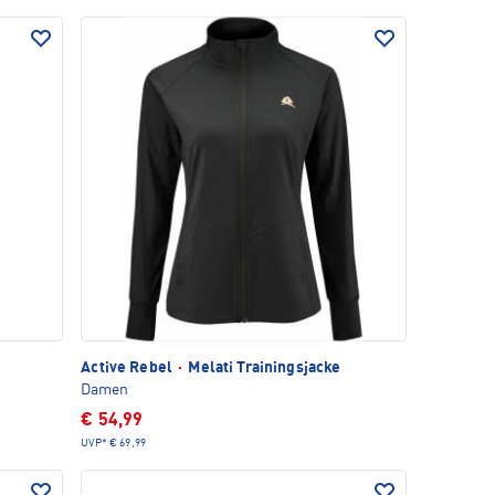
Active Rebel
·
Melati Trainingsjacke
Damen
€ 54,99
UVP*
€ 69,99