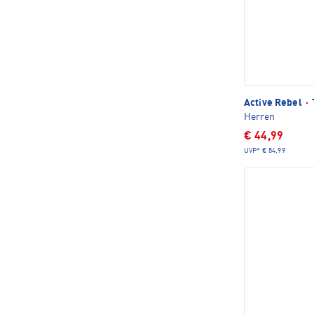
Active Rebel
·
Herren
€ 44,99
UVP*
€ 54,99