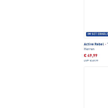
IM SET ERHÄL
Active Rebel
·
Herren
€ 49,99
UVP*
€ 69,99