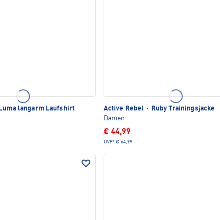
Luma langarm Laufshirt
Active Rebel
·
Ruby Trainingsjacke
Damen
€ 44,99
UVP*
€ 64,99