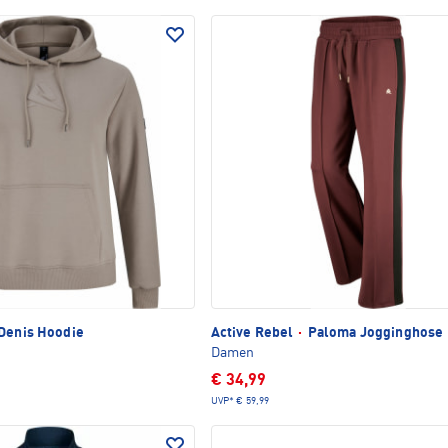
Denis Hoodie
Active Rebel
·
Paloma Jogginghose
Damen
€ 34,99
UVP*
€ 59,99