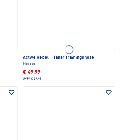
Active Rebel
·
Tanar Trainingshose
Herren
€ 49,99
UVP*
€ 59,99