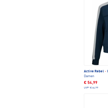
Active Rebel
·
Damen
€ 54,99
UVP*
€ 64,99