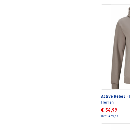
Active Rebel
·
Herren
€ 54,99
UVP*
€ 74,99