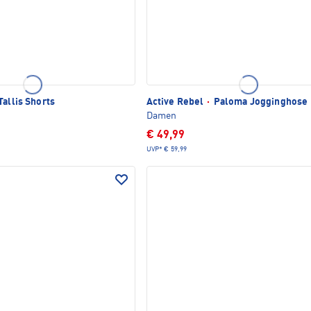
Tallis Shorts
Active Rebel
·
Paloma Jogginghose
Damen
€ 49,99
UVP*
€ 59,99