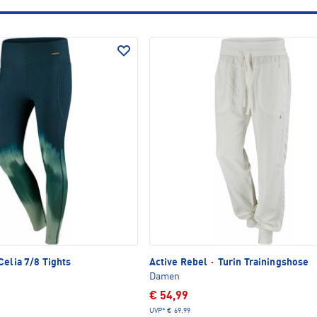
Celia 7/8 Tights
Active Rebel
·
Turin Trainingshose
Damen
€ 54,99
UVP*
€ 69,99