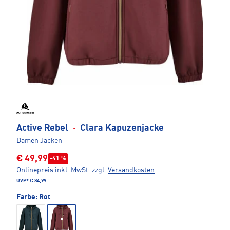
Active Rebel
·
Clara Kapuzenjacke
Damen Jacken
€ 49,99
-41 %
Onlinepreis inkl. MwSt.
zzgl.
Versandkosten
UVP*
€ 84,99
Farbe:
Rot