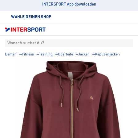
INTERSPORT App downloaden
WÄHLE DEINEN SHOP
Wonach suchst du?
Damen
Fitness
Training
Oberteile
Jacken
Kapuzenjacken