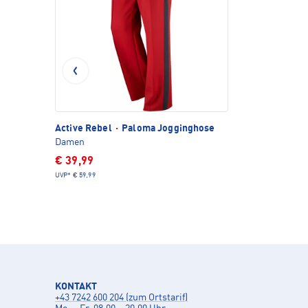
Active Rebel
·
Paloma Jogginghose
Damen
€ 39,99
UVP*
€ 59,99
KONTAKT
+43 7242 600 204 (zum Ortstarif)