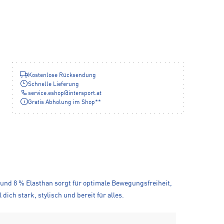
Kostenlose Rücksendung
Schnelle Lieferung
service.eshop
@
intersport.at
Gratis Abholung im Shop**
r und 8 % Elasthan sorgt für optimale Bewegungsfreiheit,
ch stark, stylisch und bereit für alles.