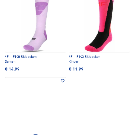
4F
·
F148 Skisocken
4F
·
F143 Skisocken
Damen
Kinder
€ 14,99
€ 11,99