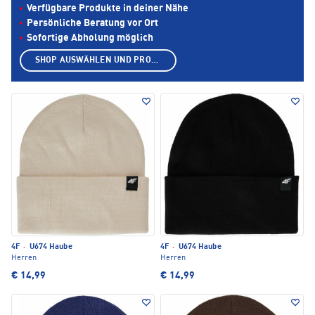
Verfügbare Produkte in deiner Nähe
Persönliche Beratung vor Ort
Sofortige Abholung möglich
SHOP AUSWÄHLEN UND PRODUKTE ANZEIGEN
4F
·
U674 Haube
4F
·
U674 Haube
Herren
Herren
€ 14,99
€ 14,99