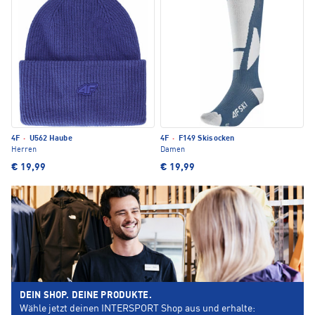
4F
·
U562 Haube
4F
·
F149 Skisocken
Herren
Damen
€ 19,99
€ 19,99
DEIN SHOP. DEINE PRODUKTE.
Wähle jetzt deinen INTERSPORT Shop aus und erhalte: