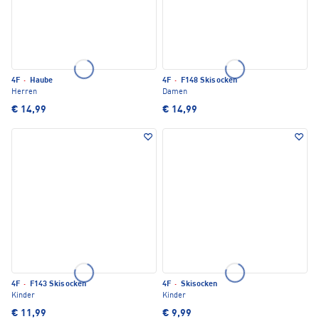
4F
·
Haube
4F
·
F148 Skisocken
Herren
Damen
€ 14,99
€ 14,99
4F
·
F143 Skisocken
4F
·
Skisocken
Kinder
Kinder
€ 11,99
€ 9,99