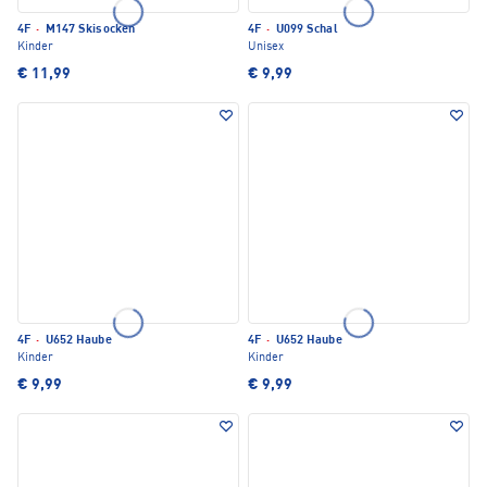
4F
·
M147 Skisocken
4F
·
U099 Schal
Kinder
Unisex
€ 11,99
€ 9,99
4F
·
U652 Haube
4F
·
U652 Haube
Kinder
Kinder
€ 9,99
€ 9,99