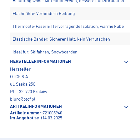
Belüftungszone: Mittelfußbereich, bessere Luftzirkulation
Flachnähte: Verhindern Reibung
Thermolite-Fasern: Hervorragende Isolation, warme Füße
Elastische Bänder: Sicherer Halt, kein Verrutschen
Ideal für: Skifahren, Snowboarden
HERSTELLERINFORMATIONEN
Hersteller
OTCF S.A.
ul. Saska 25C
PL - 32-720 Kraków
biuro@otcf.pl
ARTIKELINFORMATIONEN
Artikelnummer:
721005940
Im Angebot seit
14.03.2025