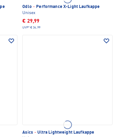
ppe
Odlo
·
Performance X-Light Laufkappe
Unisex
€ 29,99
UVP*
€ 34,99
Asics
·
Ultra Lightweight Laufkappe