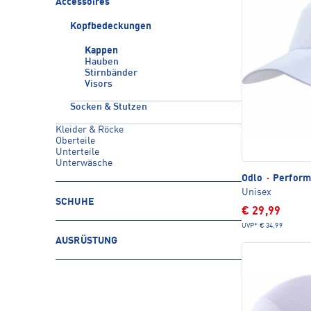
Accessoires
Kopfbedeckungen
Kappen
Hauben
Stirnbänder
Visors
Socken & Stutzen
Kleider & Röcke
Oberteile
Unterteile
Unterwäsche
Odlo
·
Perform
Unisex
SCHUHE
€ 29,99
UVP*
€ 34,99
AUSRÜSTUNG