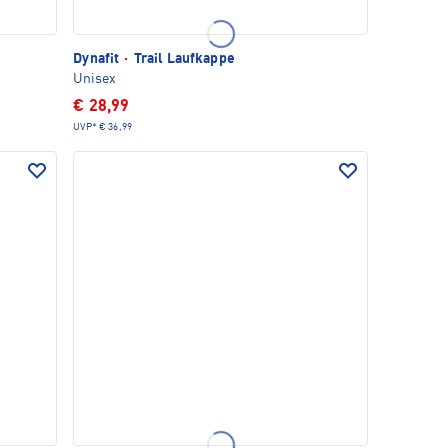
Dynafit
·
Trail Laufkappe
Unisex
€ 28,99
UVP*
€ 36,99