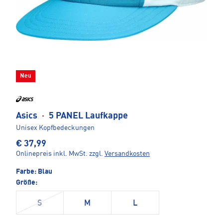
Neu
Asics
·
5 PANEL Laufkappe
Unisex Kopfbedeckungen
€ 37,99
Onlinepreis inkl. MwSt.
zzgl.
Versandkosten
Farbe:
Blau
Größe:
S
M
L