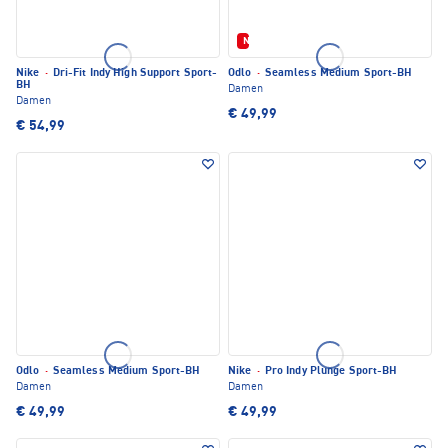
Neu
Nike
·
Dri-Fit Indy High Support Sport-
Odlo
·
Seamless Medium Sport-BH
BH
Damen
Damen
€ 49,99
€ 54,99
Odlo
·
Seamless Medium Sport-BH
Nike
·
Pro Indy Plunge Sport-BH
Damen
Damen
€ 49,99
€ 49,99