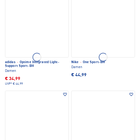
adidas
·
Optime Integrated Light-
Nike
·
One Sport-BH
Support Sport-BH
Damen
Damen
€ 44,99
€ 34,99
UVP*
€ 44,99