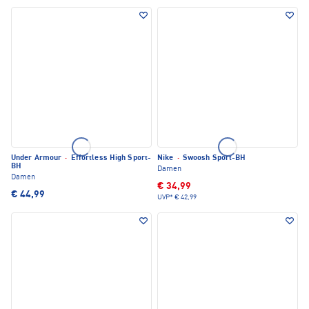
Under Armour
·
Effortless High Sport-
Nike
·
Swoosh Sport-BH
BH
Damen
Damen
€ 34,99
€ 44,99
UVP*
€ 42,99