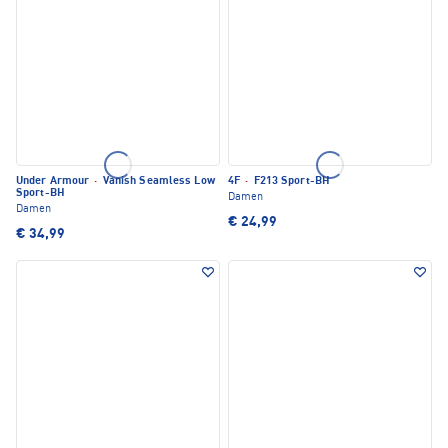
Under Armour
·
Vanish Seamless Low
4F
·
F213 Sport-BH
Sport-BH
Damen
Damen
€ 24,99
€ 34,99