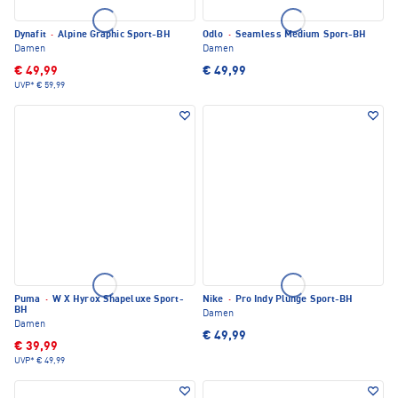
Dynafit
·
Alpine Graphic Sport-BH
Odlo
·
Seamless Medium Sport-BH
Damen
Damen
€ 49,99
€ 49,99
UVP*
€ 59,99
Puma
·
W X Hyrox Shapeluxe Sport-
Nike
·
Pro Indy Plunge Sport-BH
BH
Damen
Damen
€ 49,99
€ 39,99
UVP*
€ 49,99