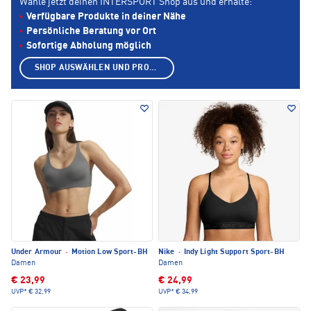
Wähle jetzt deinen INTERSPORT Shop aus und erhalte:
Verfügbare Produkte in deiner Nähe
Persönliche Beratung vor Ort
Sofortige Abholung möglich
SHOP AUSWÄHLEN UND PRODUKTE ANZEIGEN
Under Armour
·
Motion Low Sport-BH
Nike
·
Indy Light Support Sport-BH
Damen
Damen
€ 23,99
€ 24,99
UVP*
€ 32,99
UVP*
€ 34,99