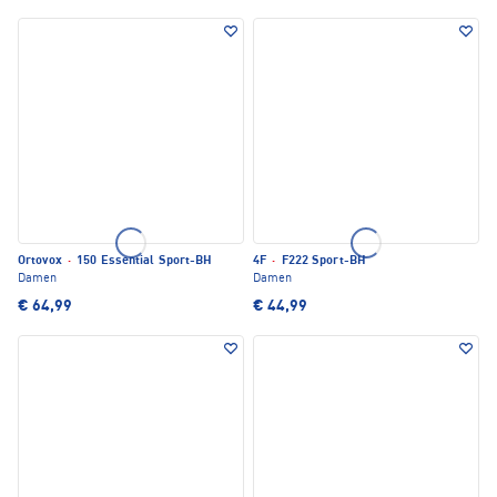
Ortovox
·
150 Essential Sport-BH
4F
·
F222 Sport-BH
Damen
Damen
€ 64,99
€ 44,99