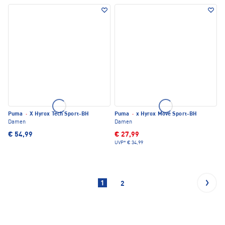
Puma
·
X Hyrox Tech Sport-BH
Puma
·
x Hyrox Move Sport-BH
Damen
Damen
€ 54,99
€ 27,99
UVP*
€ 34,99
1
2