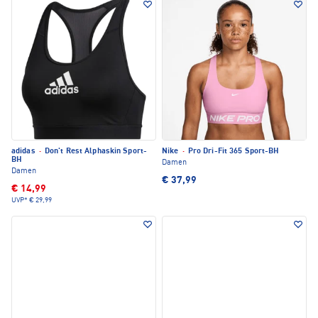
adidas
·
Don't Rest Alphaskin Sport-
Nike
·
Pro Dri-Fit 365 Sport-BH
BH
Damen
Damen
€ 37,99
€ 14,99
UVP*
€ 29,99