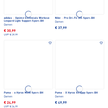
adidas
·
Optime Essentials Workout
Nike
·
Pro Dri-Fit 365 Sport-BH
Leopard Light Support Sport-BH
Damen
Damen
€ 37,99
€ 30,99
UVP*
€ 39,99
Puma
·
x Hyrox Move Sport-BH
Puma
·
X Hyrox Strappy Sport-BH
Damen
Damen
€ 24,99
€ 49,99
UVP*
€ 34,99