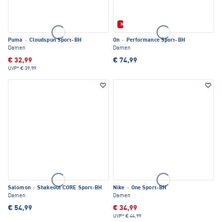
Neu
Puma
·
Cloudspun Sport-BH
On
·
Performance Sport-BH
Damen
Damen
€ 32,99
€ 74,99
UVP*
€ 39,99
Salomon
·
Shakeout CORE Sport-BH
Nike
·
One Sport-BH
Damen
Damen
€ 54,99
€ 34,99
UVP*
€ 44,99