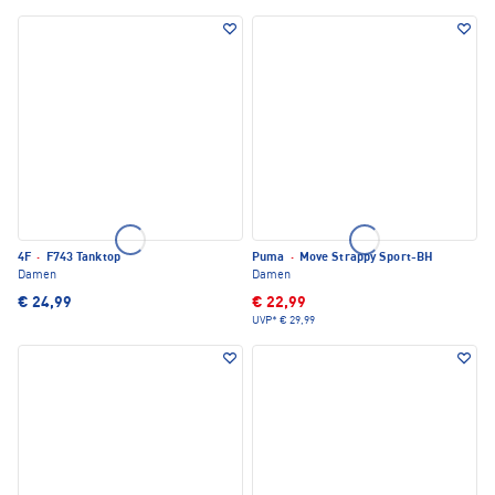
4F
·
F743 Tanktop
Puma
·
Move Strappy Sport-BH
Damen
Damen
€ 24,99
€ 22,99
UVP*
€ 29,99