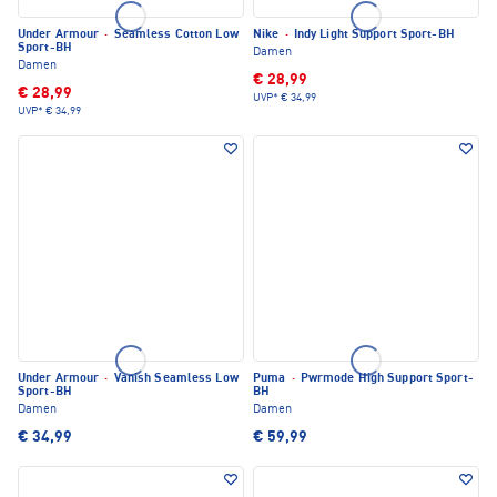
Under Armour
·
Seamless Cotton Low
Nike
·
Indy Light Support Sport-BH
Sport-BH
Damen
Damen
€ 28,99
€ 28,99
UVP*
€ 34,99
UVP*
€ 34,99
Under Armour
·
Vanish Seamless Low
Puma
·
Pwrmode High Support Sport-
Sport-BH
BH
Damen
Damen
€ 34,99
€ 59,99