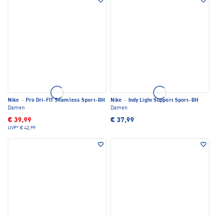
Nike
·
Pro Dri-FIT Seamless Sport-BH
Nike
·
Indy Light Support Sport-BH
Damen
Damen
€ 39,99
€ 37,99
UVP*
€ 42,99