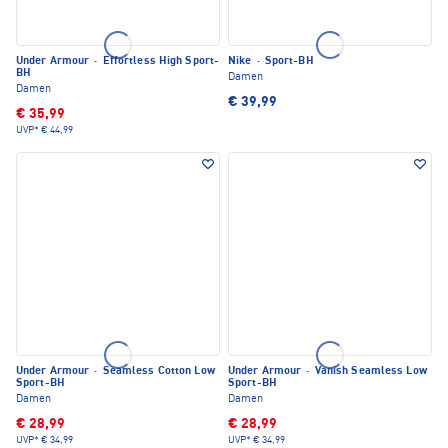
Under Armour
·
Effortless High Sport-
Nike
·
Sport-BH
BH
Damen
Damen
€ 39,99
€ 35,99
UVP*
€ 44,99
Under Armour
·
Seamless Cotton Low
Under Armour
·
Vanish Seamless Low
Sport-BH
Sport-BH
Damen
Damen
€ 28,99
€ 28,99
UVP*
€ 34,99
UVP*
€ 34,99