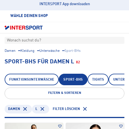
INTERSPORT App downloaden
WÄHLE DEINEN SHOP
Wonach suchst du?
Damen
Kleidung
Unterwäsche
Sport-BHs
SPORT-BHS FÜR DAMEN L
82
FUNKTIONSUNTERWÄSCHE
SPORT-BHS
TIGHTS
UNTERH
FILTERN & SORTIEREN
DAMEN
L
FILTER LÖSCHEN