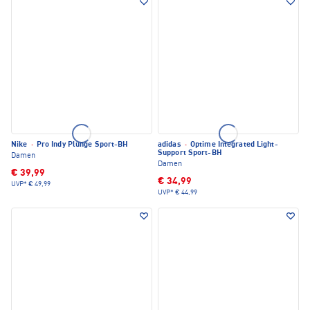
Nike
·
Pro Indy Plunge Sport-BH
adidas
·
Optime Integrated Light-
Support Sport-BH
Damen
Damen
€ 39,99
€ 34,99
UVP*
€ 49,99
UVP*
€ 44,99