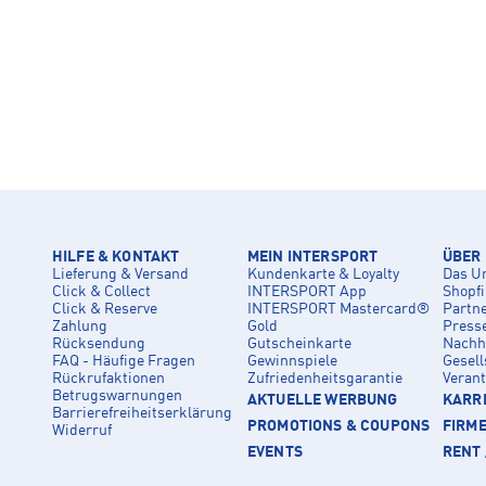
HILFE & KONTAKT
MEIN INTERSPORT
ÜBER
Lieferung & Versand
Kundenkarte & Loyalty
Das U
Click & Collect
INTERSPORT App
Shopf
Click & Reserve
INTERSPORT Mastercard®
Partn
Zahlung
Gold
Press
Rücksendung
Gutscheinkarte
Nachha
FAQ - Häufige Fragen
Gewinnspiele
Gesell
Rückrufaktionen
Zufriedenheitsgarantie
Veran
Betrugswarnungen
AKTUELLE WERBUNG
KARRI
Barrierefreiheitserklärung
PROMOTIONS & COUPONS
FIRM
Widerruf
EVENTS
RENT 