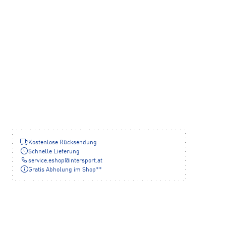
Kostenlose Rücksendung
Schnelle Lieferung
service.eshop
@
intersport.at
Gratis Abholung im Shop**