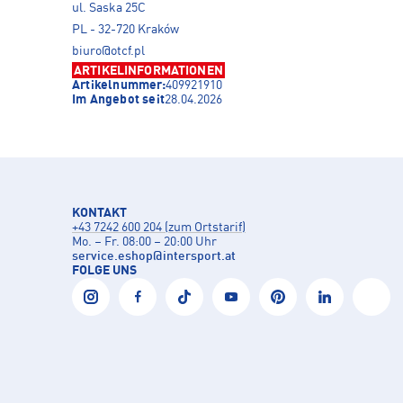
ul. Saska 25C
PL - 32-720 Kraków
biuro@otcf.pl
ARTIKELINFORMATIONEN
Artikelnummer:
409921910
Im Angebot seit
28.04.2026
KONTAKT
+43 7242 600 204 (zum Ortstarif)
Mo. – Fr. 08:00 – 20:00 Uhr
service.eshop
@
intersport.at
FOLGE UNS