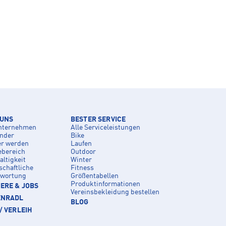
 UNS
BESTER SERVICE
nternehmen
Alle Serviceleistungen
inder
Bike
er werden
Laufen
ebereich
Outdoor
ltigkeit
Winter
schaftliche
Fitness
twortung
Größentabellen
Produktinformationen
ERE & JOBS
Vereinsbekleidung bestellen
ENRADL
BLOG
/ VERLEIH