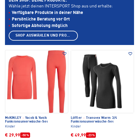
DEIN SHOP. DEINE PRODUKTE.
Wähle jetzt deinen INTERSPORT Shop aus und erhalte:
Verfügbare Produkte in deiner Nähe
Persönliche Beratung vor Ort
Sofortige Abholung möglich
SHOP AUSWÄHLEN UND PRODUKTE ANZEIGEN
McKINLEY
·
Yacob & Yanik
Löffler
·
Transtex Warm 3/4
Funktionsunterwäsche-Set
Funktionsunterwäsche-Set
Kinder
Kinder
€ 29,99
€ 49,99
-50 %
-23 %