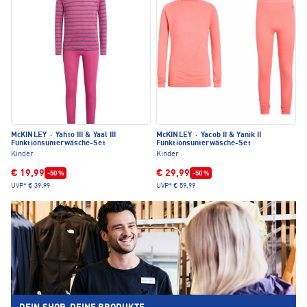
McKINLEY
·
Yahto III & Yaal III
McKINLEY
·
Yacob II & Yanik II
Funktionsunterwäsche-Set
Funktionsunterwäsche-Set
Kinder
Kinder
€ 19,99
€ 29,99
-50 %
-50 %
UVP*
€ 39,99
UVP*
€ 59,99