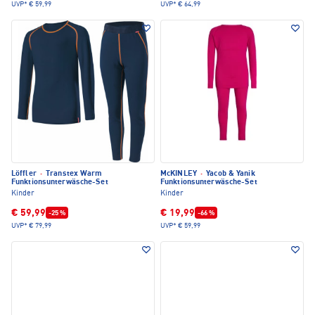
UVP*
€ 59,99
UVP*
€ 64,99
Löffler
·
Transtex Warm
McKINLEY
·
Yacob & Yanik
Funktionsunterwäsche-Set
Funktionsunterwäsche-Set
Kinder
Kinder
€ 59,99
€ 19,99
-25 %
-66 %
UVP*
€ 79,99
UVP*
€ 59,99