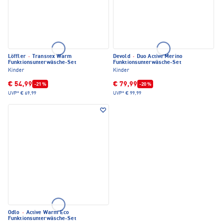
Löffler
·
Transtex Warm
Devold
·
Duo Active Merino
Funktionsunterwäsche-Set
Funktionsunterwäsche-Set
Kinder
Kinder
€ 54,99
€ 79,99
-21 %
-20 %
UVP*
€ 69,99
UVP*
€ 99,99
Odlo
·
Active Warm Eco
Funktionsunterwäsche-Set