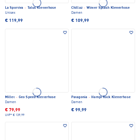
La Sportiva
·
Talus Kletterhose
Chillaz
·
Winter Splash Kletterhose
Unisex
Damen
€ 119,99
€ 109,99
Millet
·
Geo Speed Kletterhose
Patagonia
·
Hampi Rock Kletterhose
Damen
Damen
€ 79,99
€ 99,99
UVP*
€ 139,99