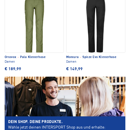
Ortovox
·
Pala Kletterhose
Montura
·
Spitze Evo Kletterhose
Damen
Damen
€ 189,99
€ 149,99
DEIN SHOP. DEINE PRODUKTE.
Wähle jetzt deinen INTERSPORT Shop aus und erhalte: