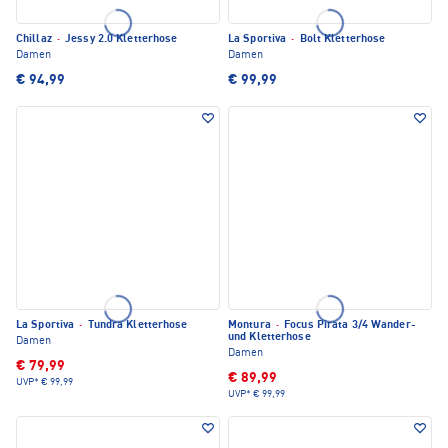
Chillaz
·
Jessy 2.0 Kletterhose
La Sportiva
·
Bolt Kletterhose
Damen
Damen
€ 94,99
€ 99,99
La Sportiva
·
Tundra Kletterhose
Montura
·
Focus Pirata 3/4 Wander-
und Kletterhose
Damen
Damen
€ 79,99
€ 89,99
UVP*
€ 99,99
UVP*
€ 99,99