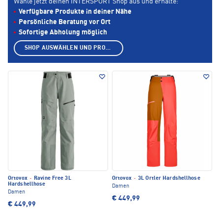
Wähle jetzt deinen INTERSPORT Shop aus und erhalte:
Verfügbare Produkte in deiner Nähe
Persönliche Beratung vor Ort
Sofortige Abholung möglich
SHOP AUSWÄHLEN UND PRODUKTE ANZEIGEN
Ortovox
·
Ravine Free 3L
Ortovox
·
3L Ortler Hardshellhose
Hardshellhose
Damen
Damen
€ 449,99
€ 449,99