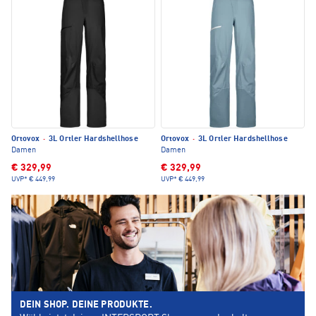
Ortovox
·
3L Ortler Hardshellhose
Ortovox
·
3L Ortler Hardshellhose
Damen
Damen
€ 329,99
€ 329,99
UVP*
€ 449,99
UVP*
€ 449,99
DEIN SHOP. DEINE PRODUKTE.