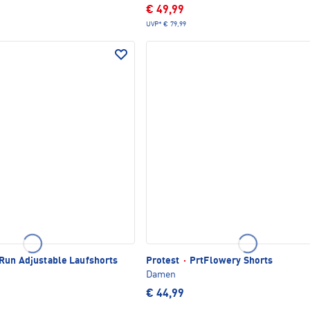
€ 49,99
UVP*
€ 79,99
Run Adjustable Laufshorts
Protest
·
PrtFlowery Shorts
Damen
€ 44,99