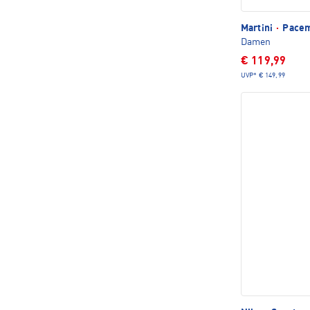
Martini
·
Pacem
Damen
€ 119,99
UVP*
€ 149,99