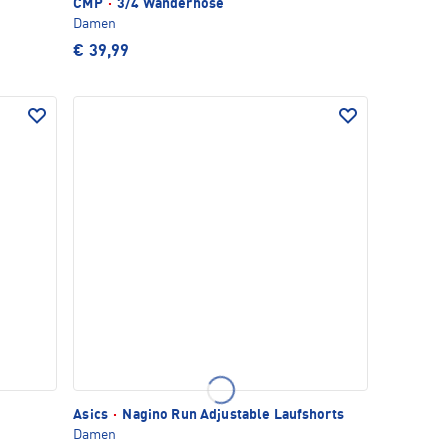
CMP
·
3/4 Wanderhose
Damen
€ 39,99
Asics
·
Nagino Run Adjustable Laufshorts
Damen