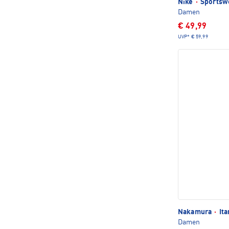
Nike
·
Sportswe
Damen
€ 49,99
UVP*
€ 59,99
Nakamura
·
Ita
Damen