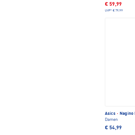
€ 59,99
UVP*
€ 79,99
Asics
·
Nagino 
Damen
€ 54,99