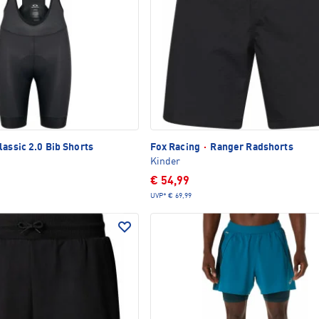
lassic 2.0 Bib Shorts
Fox Racing
·
Ranger Radshorts
Kinder
€ 54,99
UVP*
€ 69,99