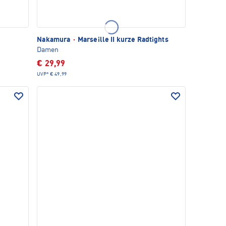
Nakamura
·
Marseille II kurze Radtights
Damen
€ 29,99
UVP*
€ 49,99