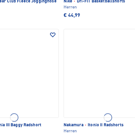
ar Club Fleece Jogginghose
Nike
·
Dri-FIT Basketballshorts
Herren
€ 44,99
nia III Baggy Radshort
Nakamura
·
Itonio II Radshorts
Herren