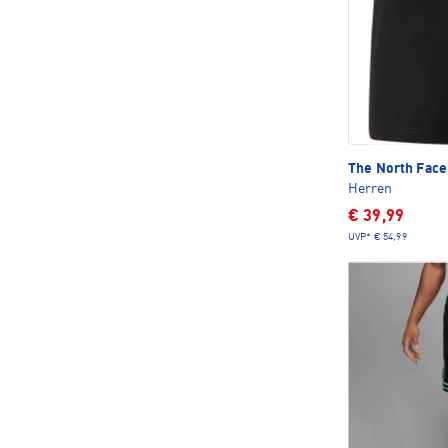
The North Fac
Herren
€ 39,99
UVP*
€ 54,99