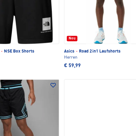
Neu
e
·
NSE Box Shorts
Asics
·
Road 2in1 Laufshorts
Herren
€ 59,99