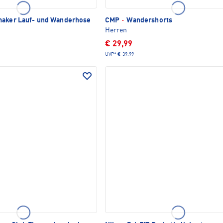
aker Lauf- und Wanderhose
CMP
·
Wandershorts
Herren
€ 29,99
UVP*
€ 39,99