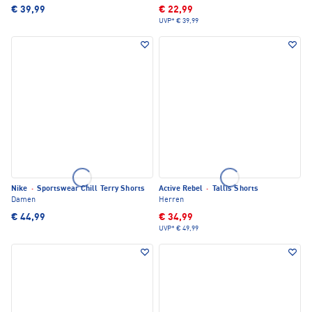
€ 39,99
€ 22,99
UVP*
€ 39,99
Nike
·
Sportswear Chill Terry Shorts
Active Rebel
·
Tallis Shorts
Damen
Herren
€ 44,99
€ 34,99
UVP*
€ 49,99