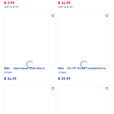
€ 9,99
€ 24,99
UVP*
€ 29,99
UVP*
€ 34,99
Nike
·
Sportswear Club Shorts
Nike
·
Dri-FIT Strike Fussballshorts
Kinder
Unisex
€ 34,99
€ 39,99