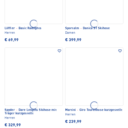
Löffler
·
Basic Radtights
Sportalm
·
Danica ST Skihose
Herren
Damen
€ 69,99
€ 399,99
Spyder
·
Dare Lengths Skihose mit
Martini
·
Giro Tourenhose kurzgestellt
Träger kurzgestellt
Herren
Herren
€ 239,99
€ 329,99