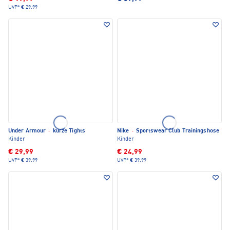
UVP*
€ 29,99
Under Armour
·
kurze Tights
Nike
·
Sportswear Club Trainingshose
Kinder
Kinder
€ 29,99
€ 24,99
UVP*
€ 39,99
UVP*
€ 39,99