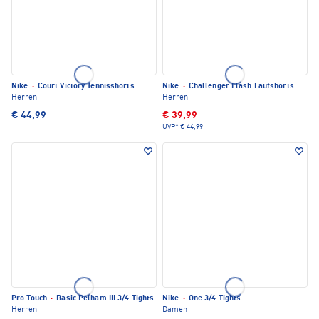
Nike
·
Court Victory Tennisshorts
Nike
·
Challenger Flash Laufshorts
Herren
Herren
€ 44,99
€ 39,99
UVP*
€ 44,99
Pro Touch
·
Basic Pelham III 3/4 Tights
Nike
·
One 3/4 Tights
Herren
Damen