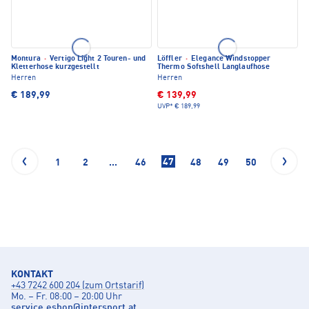
Montura
·
Vertigo Light 2 Touren- und
Löffler
·
Elegance Windstopper
Kletterhose kurzgestellt
Thermo Softshell Langlaufhose
Herren
Herren
€ 189,99
€ 139,99
UVP*
€ 189,99
47
1
2
...
46
48
49
50
KONTAKT
+43 7242 600 204 (zum Ortstarif)
Mo. – Fr. 08:00 – 20:00 Uhr
service.eshop
@
intersport.at