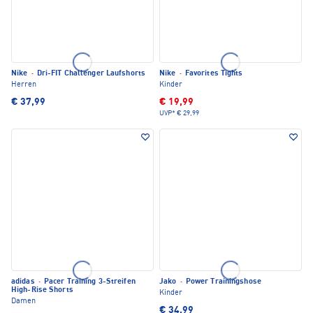
Nike
·
Dri-FIT Challenger Laufshorts
Nike
·
Favorites Tights
Herren
Kinder
€ 37,99
€ 19,99
UVP*
€ 29,99
adidas
·
Pacer Training 3-Streifen
Jako
·
Power Trainingshose
High-Rise Shorts
Kinder
Damen
€ 34,99