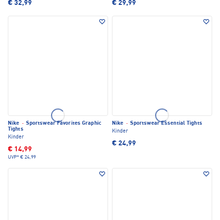
€ 32,99
€ 29,99
Nike
·
Sportswear Favorites Graphic
Nike
·
Sportswear Essential Tights
Tights
Kinder
Kinder
€ 24,99
€ 14,99
UVP*
€ 24,99