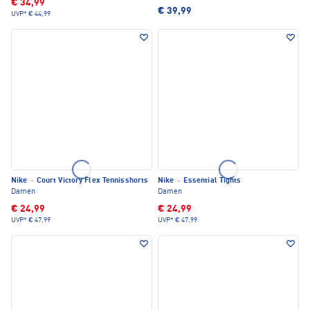
€ 34,99
€ 39,99
UVP*
€ 44,99
Nike
·
Court Victory Flex Tennisshorts
Nike
·
Essential Tights
Damen
Damen
€ 24,99
€ 24,99
UVP*
€ 47,99
UVP*
€ 47,99