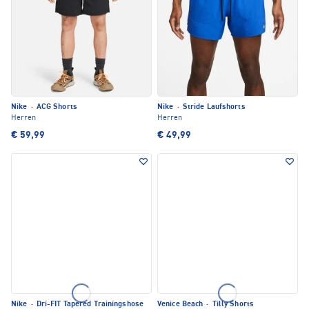
Nike
·
ACG Shorts
Nike
·
Stride Laufshorts
Herren
Herren
€ 59,99
€ 49,99
Nike
·
Dri-FIT Tapered Trainingshose
Venice Beach
·
Tilly Shorts