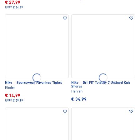
€ 27,99
UVP*
€ 34,99
Nike
·
Sportswear Favorites Tights
Nike
·
Dri-FIT Totality 7 Unlined Knit
Shorts
Kinder
Herren
€ 14,99
€ 34,99
UVP*
€ 29,99