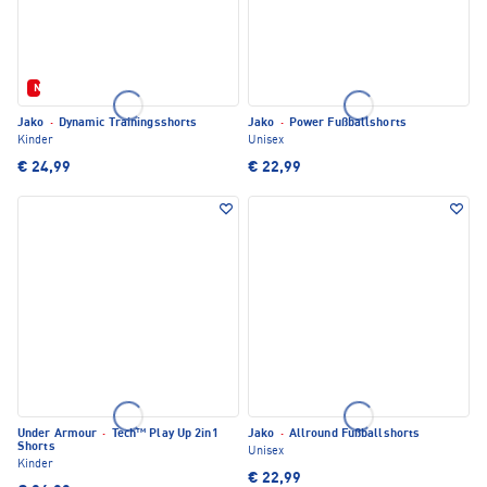
Neu
Jako
·
Dynamic Trainingsshorts
Jako
·
Power Fußballshorts
Kinder
Unisex
€ 24,99
€ 22,99
Under Armour
·
Tech™ Play Up 2in1
Jako
·
Allround Fußballshorts
Shorts
Unisex
Kinder
€ 22,99