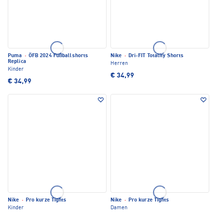
Puma
·
ÖFB 2024 Fußballshorts
Nike
·
Dri-FIT Totality Shorts
Replica
Herren
Kinder
€ 34,99
€ 34,99
Nike
·
Pro kurze Tights
Nike
·
Pro kurze Tights
Kinder
Damen