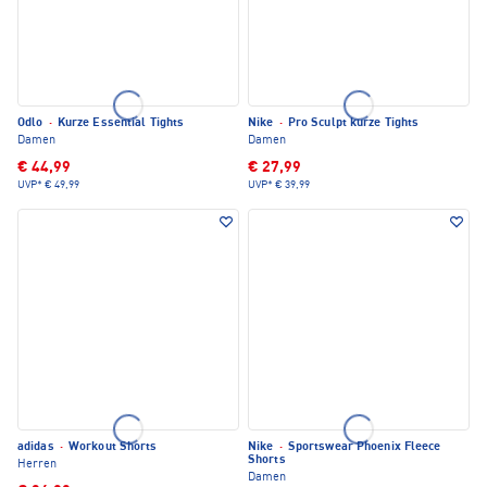
Odlo
·
Kurze Essential Tights
Nike
·
Pro Sculpt kurze Tights
Damen
Damen
€ 44,99
€ 27,99
UVP*
€ 49,99
UVP*
€ 39,99
adidas
·
Workout Shorts
Nike
·
Sportswear Phoenix Fleece
Shorts
Herren
Damen