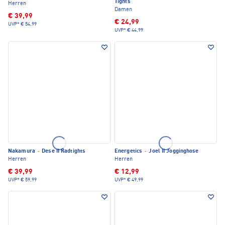
Tights
Herren
Damen
€ 39,99
€ 24,99
UVP*
€ 54,99
UVP*
€ 44,99
Nakamura
·
Dese II Radtights
Energetics
·
Joel II Jogginghose
Herren
Herren
€ 39,99
€ 12,99
UVP*
€ 59,99
UVP*
€ 49,99