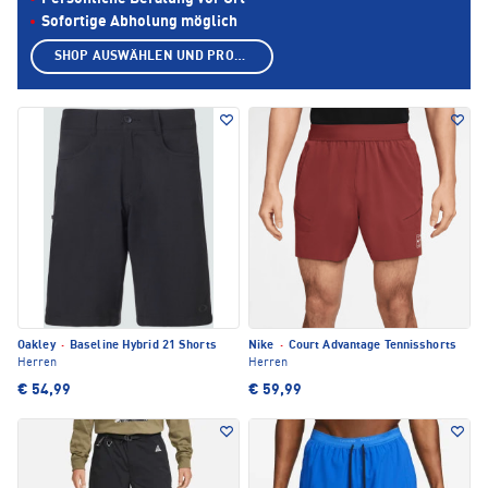
Sofortige Abholung möglich
SHOP AUSWÄHLEN UND PRODUKTE ANZEIGEN
Oakley
·
Baseline Hybrid 21 Shorts
Nike
·
Court Advantage Tennisshorts
Herren
Herren
€ 54,99
€ 59,99