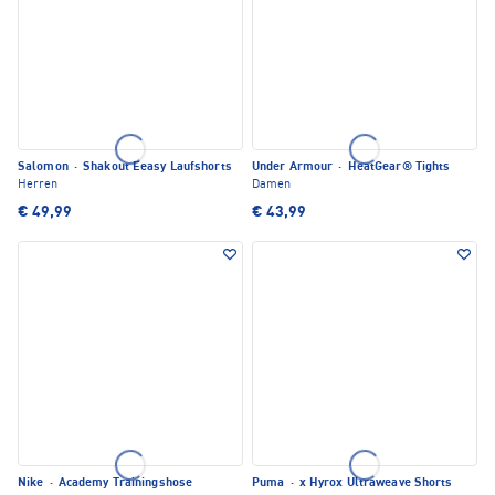
Salomon
·
Shakout Eeasy Laufshorts
Under Armour
·
HeatGear® Tights
Herren
Damen
€ 49,99
€ 43,99
Nike
·
Academy Trainingshose
Puma
·
x Hyrox Ultraweave Shorts