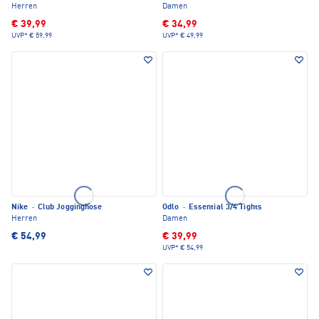
Herren
Damen
€ 39,99
€ 34,99
UVP*
€ 59,99
UVP*
€ 49,99
Nike
·
Club Jogginghose
Odlo
·
Essential 3/4 Tights
Herren
Damen
€ 54,99
€ 39,99
UVP*
€ 54,99