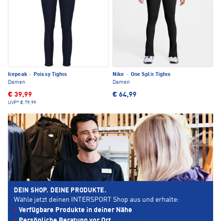
Icepeak
·
Poissy Tights
Nike
·
One Split Tights
Damen
Damen
€ 39,99
€ 64,99
UVP*
€ 79,99
DEIN SHOP. DEINE PRODUKTE.
Wähle jetzt deinen INTERSPORT Shop aus und erhalte:
Verfügbare Produkte in deiner Nähe
Persönliche Beratung vor Ort