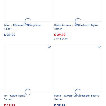
Jako
·
Allround Trainingshose
Under Armour
·
Motion kurze Tights
Kinder
Damen
€ 39,99
€ 29,99
UVP*
€ 39,99
4F
·
Kurze Tights
Puma
·
Always On Cloudspun Shorts
Damen
Herren
€ 19,99
€ 39,99