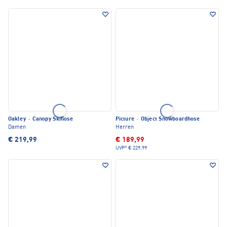
Oakley
·
Canopy Skihose
Picture
·
Object Snowboardhose
Damen
Herren
€ 219,99
€ 189,99
UVP*
€ 229,99