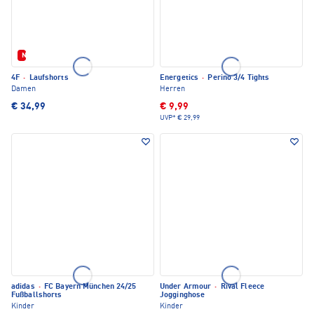
Neu
4F
·
Laufshorts
Energetics
·
Perino 3/4 Tights
Damen
Herren
€ 34,99
€ 9,99
UVP*
€ 29,99
adidas
·
FC Bayern München 24/25
Under Armour
·
Rival Fleece
Fußballshorts
Jogginghose
Kinder
Kinder