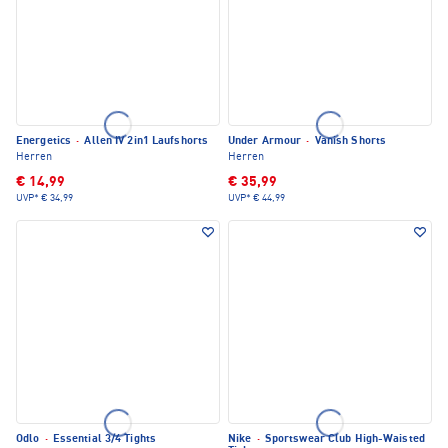
Energetics
·
Allen IV 2in1 Laufshorts
Under Armour
·
Vanish Shorts
Herren
Herren
€ 14,99
€ 35,99
UVP*
€ 34,99
UVP*
€ 44,99
Odlo
·
Essential 3/4 Tights
Nike
·
Sportswear Club High-Waisted