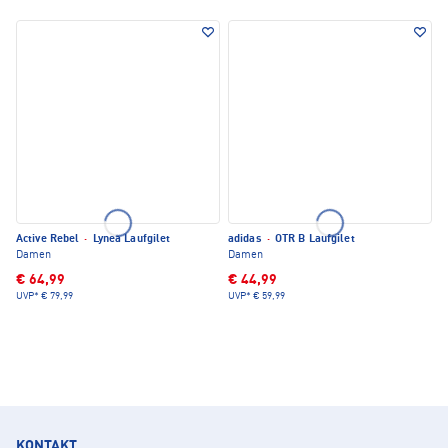
Active Rebel
·
Lynea Laufgilet
adidas
·
OTR B Laufgilet
Damen
Damen
€ 64,99
€ 44,99
UVP*
€ 79,99
UVP*
€ 59,99
KONTAKT