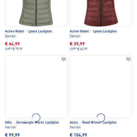
Active Rebel
·
Lynea Laufgilet
Active Rebel
·
Lynea Laufgilet
Damen
Damen
€ 64,99
€ 39,99
UVP*
€ 79,99
UVP*
€ 64,99
Odlo
·
Zeroweight Warm Laufgilet
Asics
·
Road Winter Laufgilet
Herren
Herren
€ 99,99
€ 104,99