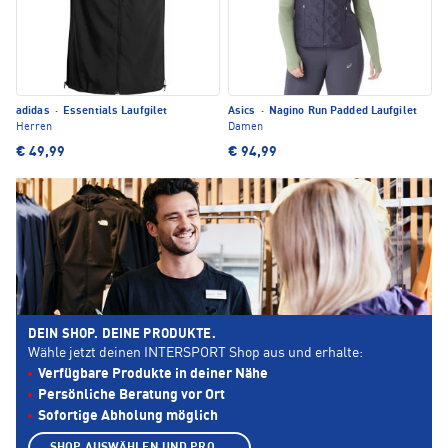
adidas
·
Essentials Laufgilet
Asics
·
Nagino Run Padded Laufgilet
Herren
Damen
€ 49,99
€ 94,99
DEIN SHOP. DEINE PRODUKTE.
Wähle jetzt deinen INTERSPORT Shop aus und erhalte:
Verfügbare Produkte in deiner Nähe
Persönliche Beratung vor Ort
Sofortige Abholung möglich