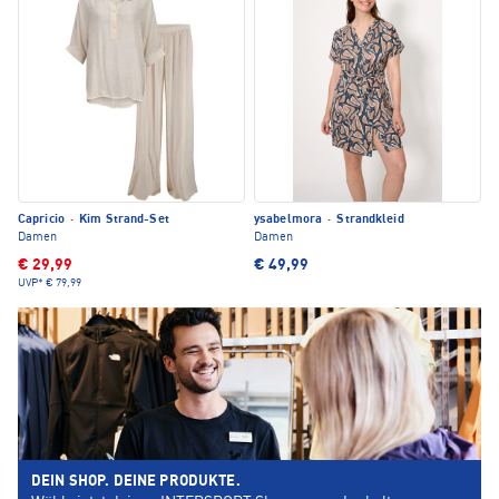
Capricio
·
Kim Strand-Set
ysabelmora
·
Strandkleid
Damen
Damen
€ 29,99
€ 49,99
UVP*
€ 79,99
DEIN SHOP. DEINE PRODUKTE.