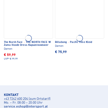
The North Face
·
THE NORTH FACE W
Billabong
·
Pacific Time Kleid
Zumu Hoode Dress Kapuzensweater
Damen
Damen
€ 75,99
€ 59,99
UVP*
€ 99,99
KONTAKT
+43 7242 600 204 (zum Ortstarif)
Mo. – Fr. 08:00 – 20:00 Uhr
service.eshop
@
intersport.at