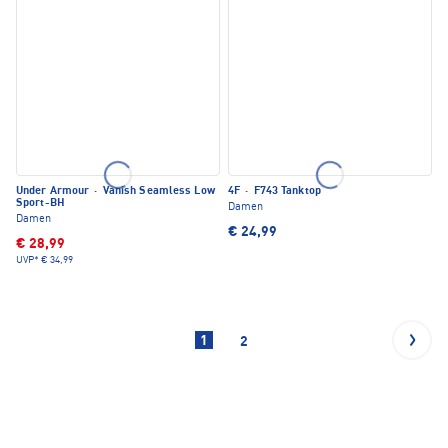
Under Armour
·
Vanish Seamless Low
4F
·
F743 Tanktop
Sport-BH
Damen
Damen
€ 24,99
€ 28,99
UVP*
€ 34,99
1
2