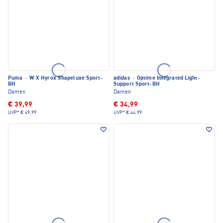
Puma
·
W X Hyrox Shapeluxe Sport-
adidas
·
Optime Integrated Light-
BH
Support Sport-BH
Damen
Damen
€ 39,99
€ 34,99
UVP*
€ 49,99
UVP*
€ 44,99