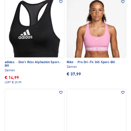
adidas
·
Don't Rest Alphaskin Sport-
Nike
·
Pro Dri-Fit 365 Sport-BH
BH
Damen
Damen
€ 37,99
€ 14,99
UVP*
€ 29,99