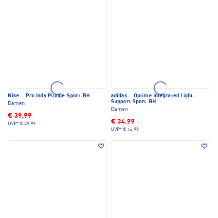
Nike
·
Pro Indy Plunge Sport-BH
adidas
·
Optime Integrated Light-
Support Sport-BH
Damen
Damen
€ 39,99
€ 34,99
UVP*
€ 49,99
UVP*
€ 44,99