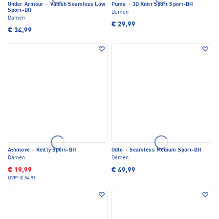
Under Armour
·
Vanish Seamless Low
Puma
·
3D Knitt Sport Sport-BH
Sport-BH
Damen
Damen
€ 29,99
€ 34,99
Athmove
·
Reilly Sport-BH
Odlo
·
Seamless Medium Sport-BH
Damen
Damen
€ 19,99
€ 49,99
UVP*
€ 54,99