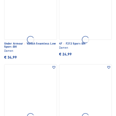
Under Armour
·
Vanish Seamless Low
4F
·
F213 Sport-BH
Sport-BH
Damen
Damen
€ 24,99
€ 34,99