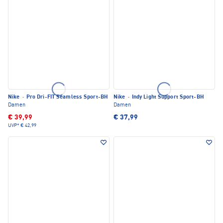
Nike
·
Pro Dri-FIT Seamless Sport-BH
Nike
·
Indy Light Support Sport-BH
Damen
Damen
€ 39,99
€ 37,99
UVP*
€ 42,99