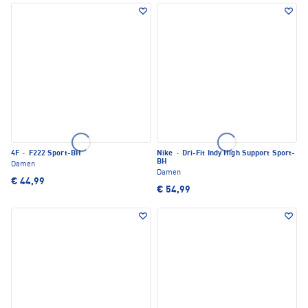
4F
·
F222 Sport-BH
Nike
·
Dri-Fit Indy High Support Sport-
BH
Damen
Damen
€ 44,99
€ 54,99