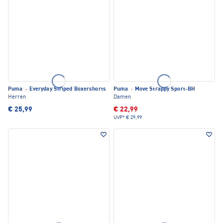
Puma
·
Everyday Striped Boxershorts
Puma
·
Move Strappy Sport-BH
Herren
Damen
€ 25,99
€ 22,99
UVP*
€ 29,99