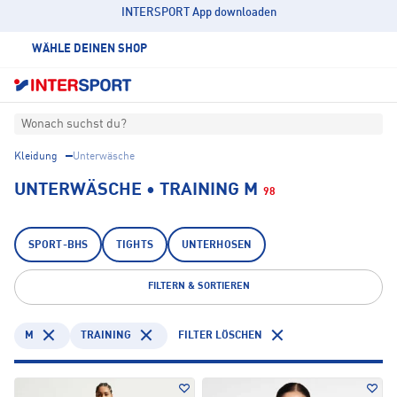
INTERSPORT App downloaden
WÄHLE DEINEN SHOP
Wonach suchst du?
Kleidung
Unterwäsche
UNTERWÄSCHE • TRAINING M
98
SPORT-BHS
TIGHTS
UNTERHOSEN
FILTERN & SORTIEREN
M
TRAINING
FILTER LÖSCHEN