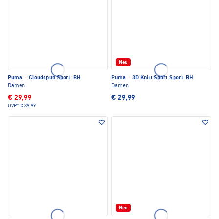
Neu
Puma
·
Cloudspun Sport-BH
Puma
·
3D Knitt Sport Sport-BH
Damen
Damen
€ 29,99
€ 29,99
UVP*
€ 39,99
Neu