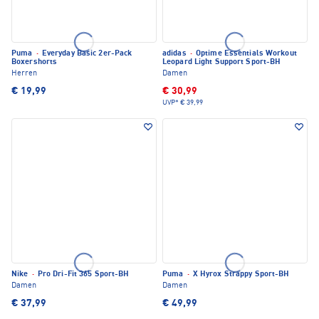
Puma
·
Everyday Basic 2er-Pack
adidas
·
Optime Essentials Workout
Boxershorts
Leopard Light Support Sport-BH
Herren
Damen
€ 19,99
€ 30,99
UVP*
€ 39,99
Nike
·
Pro Dri-Fit 365 Sport-BH
Puma
·
X Hyrox Strappy Sport-BH
Damen
Damen
€ 37,99
€ 49,99