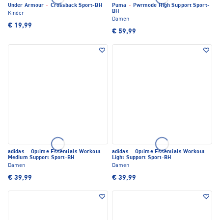
Under Armour
·
Crossback Sport-BH
Puma
·
Pwrmode High Support Sport-
BH
Kinder
Damen
€ 19,99
€ 59,99
adidas
·
Optime Essentials Workout
adidas
·
Optime Essentials Workout
Medium Support Sport-BH
Light Support Sport-BH
Damen
Damen
€ 39,99
€ 39,99