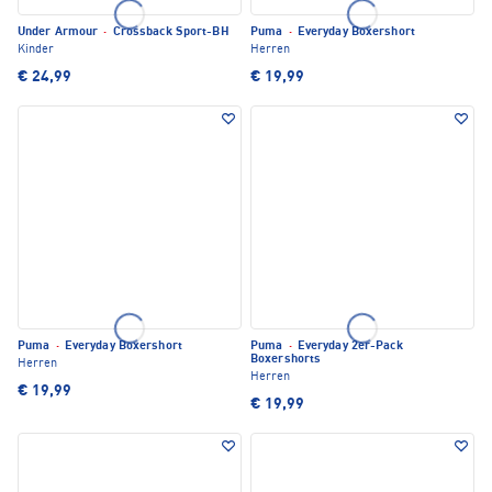
Under Armour
·
Crossback Sport-BH
Puma
·
Everyday Boxershort
Kinder
Herren
€ 24,99
€ 19,99
Puma
·
Everyday Boxershort
Puma
·
Everyday 2er-Pack
Boxershorts
Herren
Herren
€ 19,99
€ 19,99