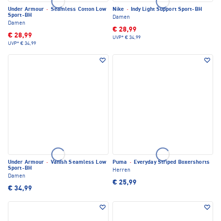
Under Armour
·
Seamless Cotton Low
Nike
·
Indy Light Support Sport-BH
Sport-BH
Damen
Damen
€ 28,99
€ 28,99
UVP*
€ 34,99
UVP*
€ 34,99
Under Armour
·
Vanish Seamless Low
Puma
·
Everyday Striped Boxershorts
Sport-BH
Herren
Damen
€ 25,99
€ 34,99