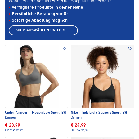
Wähle jetzt deinen INTERSPORT Shop aus und erhalte:
Verfügbare Produkte in deiner Nähe
Persönliche Beratung vor Ort
Sofortige Abholung möglich
SHOP AUSWÄHLEN UND PRODUKTE ANZEIGEN
Under Armour
·
Motion Low Sport-BH
Nike
·
Indy Light Support Sport-BH
Damen
Damen
€ 23,99
€ 24,99
UVP*
€ 32,99
UVP*
€ 34,99