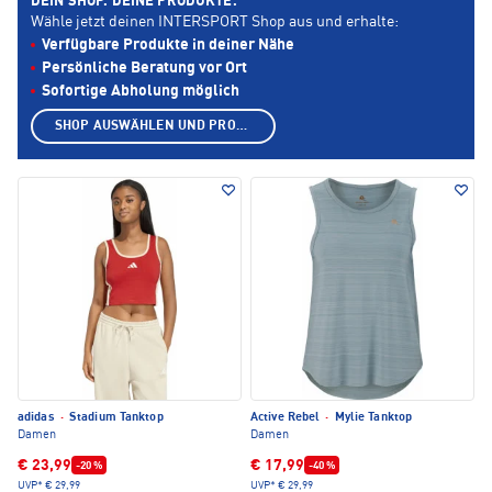
DEIN SHOP. DEINE PRODUKTE.
Wähle jetzt deinen INTERSPORT Shop aus und erhalte:
Verfügbare Produkte in deiner Nähe
Persönliche Beratung vor Ort
Sofortige Abholung möglich
SHOP AUSWÄHLEN UND PRODUKTE ANZEIGEN
adidas
·
Stadium Tanktop
Active Rebel
·
Mylie Tanktop
Damen
Damen
€ 23,99
€ 17,99
-20 %
-40 %
UVP*
€ 29,99
UVP*
€ 29,99