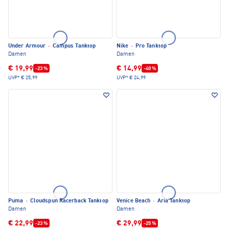
Under Armour
·
Campus Tanktop
Nike
·
Pro Tanktop
Damen
Damen
€ 19,99
€ 14,99
-23 %
-40 %
UVP*
€ 25,99
UVP*
€ 24,99
Puma
·
Cloudspun Racerback Tanktop
Venice Beach
·
Aria Tanktop
Damen
Damen
€ 22,99
€ 29,99
-23 %
-25 %