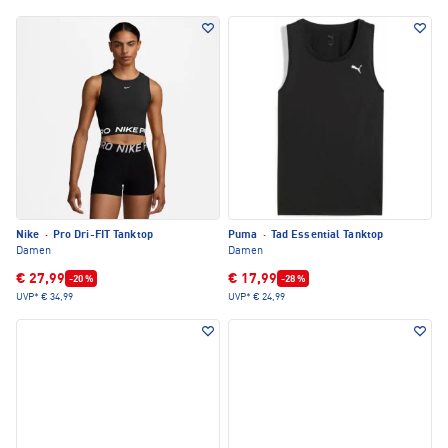
Nike
·
Pro Dri-FIT Tanktop
Puma
·
Tad Essential Tanktop
Damen
Damen
€ 27,99
€ 17,99
-20 %
-28 %
UVP*
€ 34,99
UVP*
€ 24,99