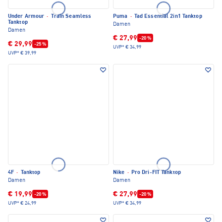
Under Armour
·
Train Seamless
Puma
·
Tad Essential 2in1 Tanktop
Tanktop
Damen
Damen
€ 27,99
-20 %
€ 29,99
-25 %
UVP*
€ 34,99
UVP*
€ 39,99
4F
·
Tanktop
Nike
·
Pro Dri-FIT Tanktop
Damen
Damen
€ 19,99
€ 27,99
-20 %
-20 %
UVP*
€ 24,99
UVP*
€ 34,99