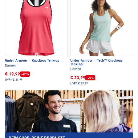
Under Armour
·
Knockout Tanktop
Under Armour
·
Tech™ Knockout
Tanktop
Damen
Damen
€ 19,99
-42 %
€ 23,99
-20 %
UVP*
€ 34,99
UVP*
€ 29,99