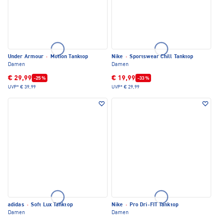
Under Armour
·
Motion Tanktop
Nike
·
Sportswear Chill Tanktop
Damen
Damen
€ 29,99
€ 19,99
-25 %
-33 %
UVP*
€ 39,99
UVP*
€ 29,99
adidas
·
Soft Lux Tanktop
Nike
·
Pro Dri-FIT Tanktop
Damen
Damen