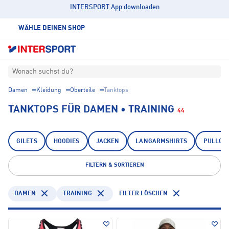
INTERSPORT App downloaden
WÄHLE DEINEN SHOP
Wonach suchst du?
Damen
Kleidung
Oberteile
Tanktops
TANKTOPS FÜR DAMEN • TRAINING
44
GILETS
HOODIES
JACKEN
LANGARMSHIRTS
PULLOV
FILTERN & SORTIEREN
DAMEN
TRAINING
FILTER LÖSCHEN