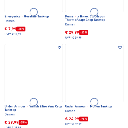
Energetics
·
Goraline Tanktop
Puma
·
x Hyrox Cloudspun
ThermoAdapt Crop Tanktop
Damen
Damen
€ 7,99
-60 %
€ 29,99
-25 %
UVP*
€ 19,99
UVP*
€ 39,99
Under Armour
·
Vanish Elite Vent Crop
Under Armour
·
Motion Tanktop
Tanktop
Damen
Damen
€ 24,99
-24 %
€ 29,99
-25 %
UVP*
€ 32,99
UVP*
€ 39,99