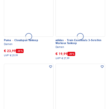
Puma
·
Cloudspun Tanktop
adidas
·
Train Essentials 3-Streifen
Workout Tanktop
Damen
Damen
€ 23,99
-20 %
€ 19,99
-28 %
UVP*
€ 29,99
UVP*
€ 27,99