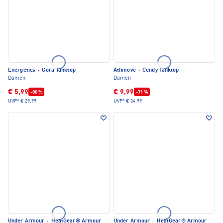
Energetics
·
Gora Tanktop
Athmove
·
Cendy Tanktop
Damen
Damen
€ 5,99
€ 9,99
-80 %
-71 %
UVP*
€ 29,99
UVP*
€ 34,99
Under Armour
·
HeatGear® Armour
Under Armour
·
HeatGear® Armour