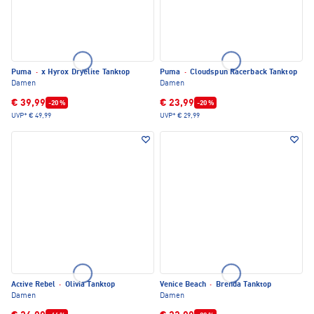
Puma
·
x Hyrox Dryelite Tanktop
Puma
·
Cloudspun Racerback Tanktop
Damen
Damen
€ 39,99
€ 23,99
-20 %
-20 %
UVP*
€ 49,99
UVP*
€ 29,99
Active Rebel
·
Olivia Tanktop
Venice Beach
·
Brenda Tanktop
Damen
Damen