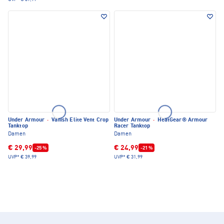
Under Armour
·
Vanish Elite Vent Crop
Under Armour
·
HeatGear® Armour
Tanktop
Racer Tanktop
Damen
Damen
€ 29,99
€ 24,99
-25 %
-21 %
UVP*
€ 39,99
UVP*
€ 31,99