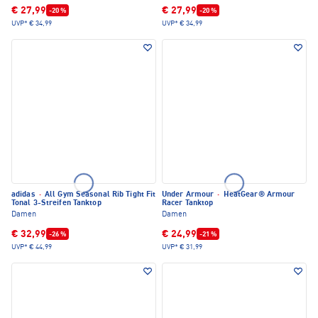
€ 27,99
€ 27,99
-20 %
-20 %
UVP*
€ 34,99
UVP*
€ 34,99
adidas
·
All Gym Seasonal Rib Tight Fit
Under Armour
·
HeatGear® Armour
Tonal 3-Streifen Tanktop
Racer Tanktop
Damen
Damen
€ 32,99
€ 24,99
-26 %
-21 %
UVP*
€ 44,99
UVP*
€ 31,99