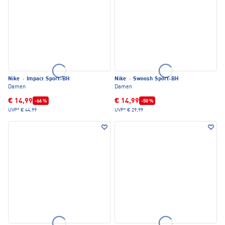
Nike
·
Impact Sport-BH
Nike
·
Swoosh Sport-BH
Damen
Damen
€ 14,99
€ 14,99
-66 %
-50 %
UVP*
€ 44,99
UVP*
€ 29,99