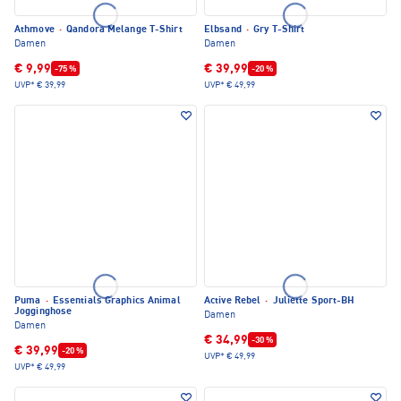
Athmove
·
Qandora Melange T-Shirt
Elbsand
·
Gry T-Shirt
Damen
Damen
€ 9,99
€ 39,99
-75 %
-20 %
UVP*
€ 39,99
UVP*
€ 49,99
Puma
·
Essentials Graphics Animal
Active Rebel
·
Juliette Sport-BH
Jogginghose
Damen
Damen
€ 34,99
-30 %
€ 39,99
-20 %
UVP*
€ 49,99
UVP*
€ 49,99