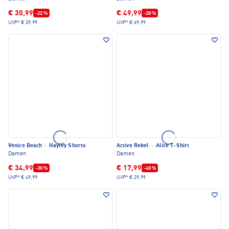
€ 30,99
€ 49,99
-22 %
-28 %
UVP*
€ 39,99
UVP*
€ 69,99
Venice Beach
·
Hayley Shorts
Active Rebel
·
Alice T-Shirt
Damen
Damen
€ 34,99
€ 17,99
-30 %
-40 %
UVP*
€ 49,99
UVP*
€ 29,99