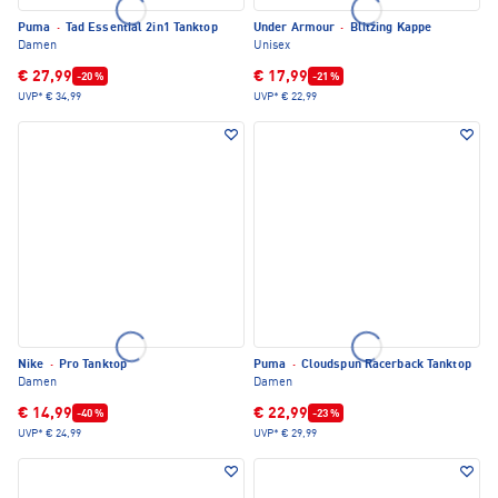
Puma
·
Tad Essential 2in1 Tanktop
Under Armour
·
Blitzing Kappe
Damen
Unisex
€ 27,99
€ 17,99
-20 %
-21 %
UVP*
€ 34,99
UVP*
€ 22,99
Nike
·
Pro Tanktop
Puma
·
Cloudspun Racerback Tanktop
Damen
Damen
€ 14,99
€ 22,99
-40 %
-23 %
UVP*
€ 24,99
UVP*
€ 29,99