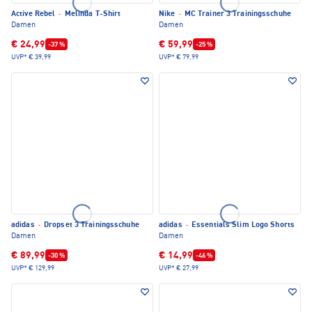
Active Rebel
·
Melinda T-Shirt
Nike
·
MC Trainer 3 Trainingsschuhe
Damen
Damen
€ 24,99
€ 59,99
-37 %
-25 %
UVP*
€ 39,99
UVP*
€ 79,99
adidas
·
Dropset 3 Trainingsschuhe
adidas
·
Essentials Slim Logo Shorts
Damen
Damen
€ 89,99
€ 14,99
-30 %
-46 %
UVP*
€ 129,99
UVP*
€ 27,99