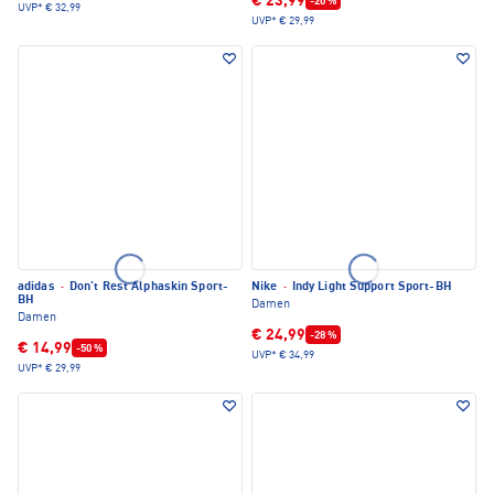
€ 23,99
-20 %
UVP*
€ 32,99
UVP*
€ 29,99
adidas
·
Don't Rest Alphaskin Sport-
Nike
·
Indy Light Support Sport-BH
BH
Damen
Damen
€ 24,99
-28 %
€ 14,99
-50 %
UVP*
€ 34,99
UVP*
€ 29,99