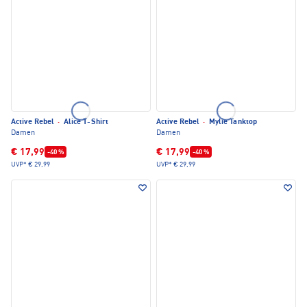
Active Rebel
·
Alice T-Shirt
Active Rebel
·
Mylie Tanktop
Damen
Damen
€ 17,99
€ 17,99
-40 %
-40 %
UVP*
€ 29,99
UVP*
€ 29,99