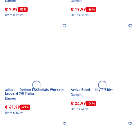
Damen
Damen
€ 7,99
€ 19,99
-55 %
-66 %
UVP*
€ 17,99
UVP*
€ 59,99
adidas
·
Optime Essentials Workout
Active Rebel
·
Lily T-Shirt
Leopard 7/8 Tights
Damen
Damen
€ 24,99
-44 %
€ 41,99
-23 %
UVP*
€ 44,99
UVP*
€ 54,99