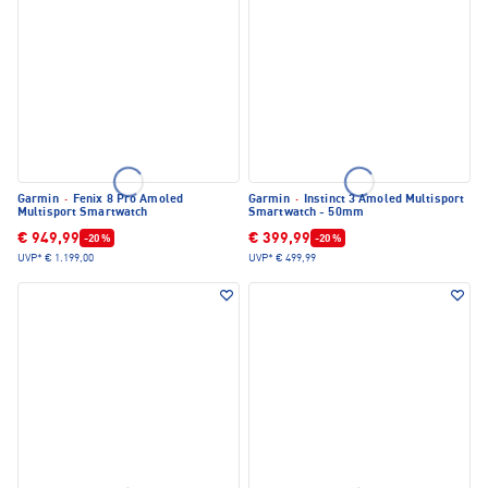
Garmin
·
Fenix 8 Pro Amoled
Garmin
·
Instinct 3 Amoled Multisport
Multisport Smartwatch
Smartwatch - 50mm
€ 949,99
€ 399,99
-20 %
-20 %
UVP*
€ 1.199,00
UVP*
€ 499,99