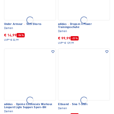
Under Armour
·
Tech Shorts
adidas
·
Dropset 4 Power
Trainingsschuhe
Damen
Damen
€ 14,99
-54 %
€ 99,99
-23 %
UVP*
€ 32,99
UVP*
€ 129,99
adidas
·
Optime Essentials Workout
Elbsand
·
Siva T-Shirt
Leopard Light Support Sport-BH
Damen
Damen