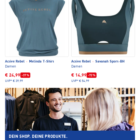
Active Rebel
·
Melinda T-Shirt
Active Rebel
·
Savanah Sport-BH
Damen
Damen
€ 24,99
€ 14,99
-37 %
-72 %
UVP*
€ 39,99
UVP*
€ 54,99
DEIN SHOP. DEINE PRODUKTE.