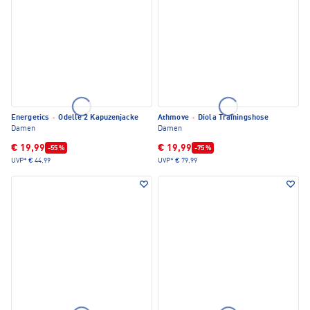
Energetics
·
Odelle 2 Kapuzenjacke
Athmove
·
Diola Trainingshose
Damen
Damen
€ 19,99
€ 19,99
-55 %
-75 %
UVP*
€ 44,99
UVP*
€ 79,99