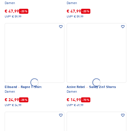
Damen
Damen
€ 47,99
€ 47,99
-20 %
-20 %
UVP*
€ 59,99
UVP*
€ 59,99
Elbsand
·
Ragne T-Shirt
Active Rebel
·
Sandy 2in1 Shorts
Damen
Damen
€ 24,99
€ 14,99
-28 %
-70 %
UVP*
€ 34,99
UVP*
€ 49,99