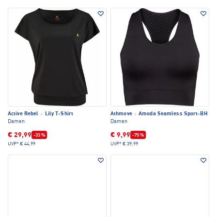
Active Rebel
·
Lily T-Shirt
Athmove
·
Amoda Seamless Sport-BH
Damen
Damen
€ 29,99
€ 9,99
-33 %
-75 %
UVP*
€ 44,99
UVP*
€ 39,99