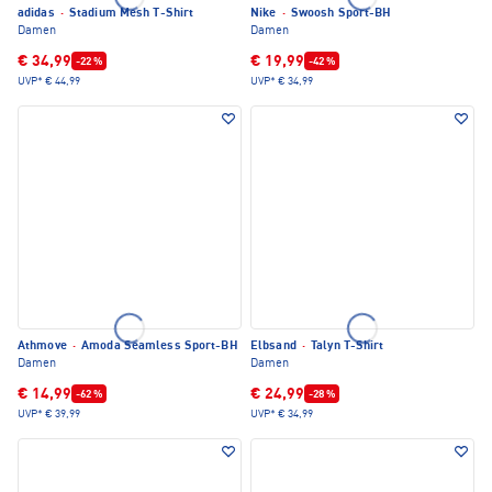
adidas
·
Stadium Mesh T-Shirt
Nike
·
Swoosh Sport-BH
Damen
Damen
€ 34,99
€ 19,99
-22 %
-42 %
UVP*
€ 44,99
UVP*
€ 34,99
Athmove
·
Amoda Seamless Sport-BH
Elbsand
·
Talyn T-Shirt
Damen
Damen
€ 14,99
€ 24,99
-62 %
-28 %
UVP*
€ 39,99
UVP*
€ 34,99