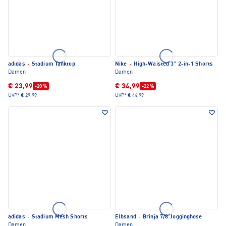
adidas
·
Stadium Tanktop
Nike
·
High-Waisted 3" 2-in-1 Shorts
Damen
Damen
€ 23,99
€ 34,99
-20 %
-22 %
UVP*
€ 29,99
UVP*
€ 44,99
adidas
·
Stadium Mesh Shorts
Elbsand
·
Brinja 7/8 Jogginghose
Damen
Damen