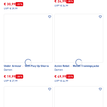
€ 24,99
-28 %
€ 30,99
-22 %
UVP*
€ 34,99
UVP*
€ 39,99
Under Armour
·
Tech Play Up Shorts
Active Rebel
·
Melati Trainingsjacke
Damen
Damen
€ 19,99
€ 49,99
-28 %
-23 %
UVP*
€ 27,99
UVP*
€ 64,99