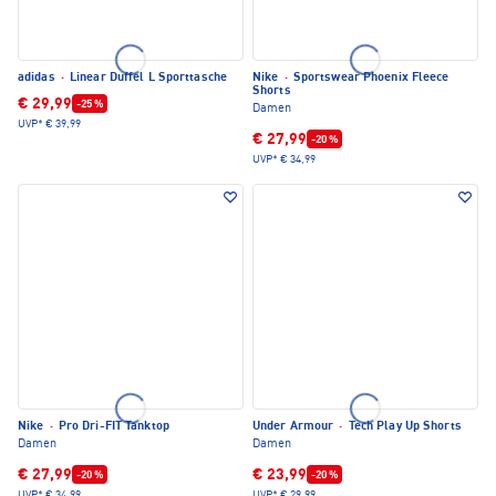
adidas
·
Linear Duffel L Sporttasche
Nike
·
Sportswear Phoenix Fleece
Shorts
€ 29,99
-25 %
Damen
UVP*
€ 39,99
€ 27,99
-20 %
UVP*
€ 34,99
Nike
·
Pro Dri-FIT Tanktop
Under Armour
·
Tech Play Up Shorts
Damen
Damen
€ 27,99
€ 23,99
-20 %
-20 %
UVP*
€ 34,99
UVP*
€ 29,99