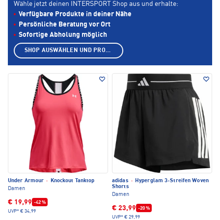
Wähle jetzt deinen INTERSPORT Shop aus und erhalte:
Verfügbare Produkte in deiner Nähe
Persönliche Beratung vor Ort
Sofortige Abholung möglich
SHOP AUSWÄHLEN UND PRODUKTE ANZEIGEN
Under Armour
·
Knockout Tanktop
adidas
·
Hyperglam 3-Streifen Woven
Shorts
Damen
Damen
€ 19,99
-42 %
€ 23,99
-20 %
UVP*
€ 34,99
UVP*
€ 29,99