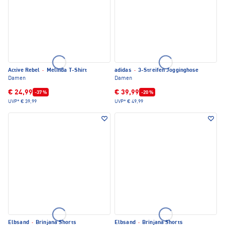
Active Rebel
·
Melinda T-Shirt
adidas
·
3-Streifen Jogginghose
Damen
Damen
€ 24,99
€ 39,99
-37 %
-20 %
UVP*
€ 39,99
UVP*
€ 49,99
Elbsand
·
Brinjana Shorts
Elbsand
·
Brinjana Shorts