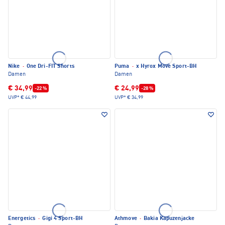
Nike
·
One Dri-FIT Shorts
Puma
·
x Hyrox Move Sport-BH
Damen
Damen
€ 34,99
€ 24,99
-22 %
-28 %
UVP*
€ 44,99
UVP*
€ 34,99
Energetics
·
Gigi 4 Sport-BH
Athmove
·
Bakia Kapuzenjacke