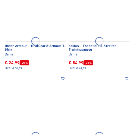
Under Armour
·
HeatGear® Armour T-
adidas
·
Essentials 3-Streifen
Shirt
Trainingsanzug
Damen
Damen
€ 24,99
€ 54,99
-28 %
-21 %
UVP*
€ 34,99
UVP*
€ 69,99