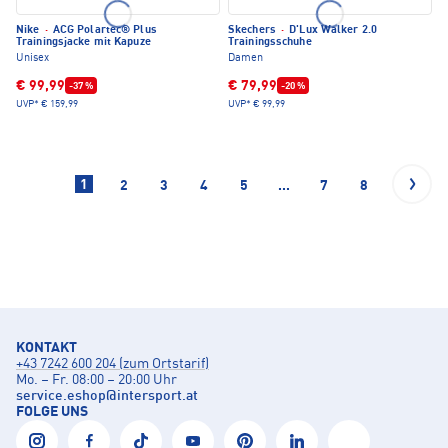
Nike
·
ACG Polartec® Plus
Skechers
·
D'Lux Walker 2.0
Trainingsjacke mit Kapuze
Trainingsschuhe
Unisex
Damen
€ 99,99
€ 79,99
-37 %
-20 %
UVP*
€ 159,99
UVP*
€ 99,99
1
2
3
4
5
...
7
8
KONTAKT
+43 7242 600 204 (zum Ortstarif)
Mo. – Fr. 08:00 – 20:00 Uhr
service.eshop
@
intersport.at
FOLGE UNS