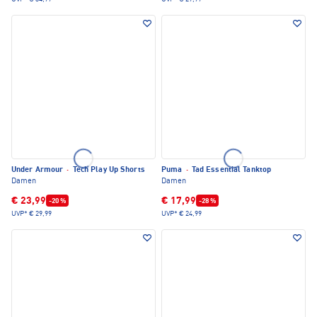
Under Armour
·
Tech Play Up Shorts
Puma
·
Tad Essential Tanktop
Damen
Damen
€ 23,99
€ 17,99
-20 %
-28 %
UVP*
€ 29,99
UVP*
€ 24,99