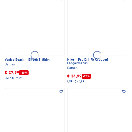
Venice Beach
·
Eileen T-Shirt
Nike
·
Pro Dri-Fit Cropped
Langarmshirt
Damen
Damen
€ 27,99
-30 %
€ 34,99
-22 %
UVP*
€ 39,99
UVP*
€ 44,99