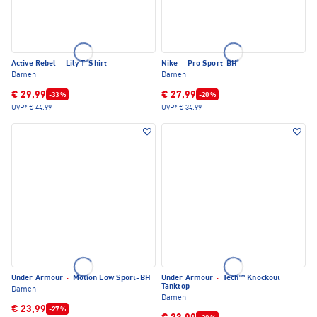
Active Rebel
·
Lily T-Shirt
Nike
·
Pro Sport-BH
Damen
Damen
€ 29,99
€ 27,99
-33 %
-20 %
UVP*
€ 44,99
UVP*
€ 34,99
Under Armour
·
Motion Low Sport-BH
Under Armour
·
Tech™ Knockout
Tanktop
Damen
Damen
€ 23,99
-27 %