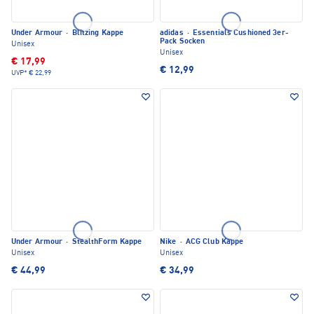
Under Armour
·
Blitzing Kappe
adidas
·
Essentials Cushioned 3er-
Pack Socken
Unisex
Unisex
€ 17,99
€ 12,99
UVP*
€ 22,99
Under Armour
·
StealthForm Kappe
Nike
·
ACG Club Kappe
Unisex
Unisex
€ 44,99
€ 34,99