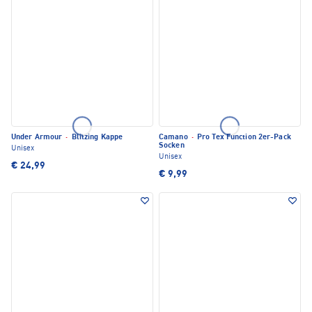
Under Armour
·
Blitzing Kappe
Camano
·
Pro Tex Function 2er-Pack
Socken
Unisex
Unisex
€ 24,99
€ 9,99