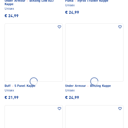
Under Armour
·
Blitzing Low ADJ
Puma
·
Hyrox Trucker Kappe
Kappe
Unisex
Unisex
€ 24,99
€ 24,99
Buff
·
5 Panel Kappe
Under Armour
·
Blitzing Kappe
Unisex
Unisex
€ 21,99
€ 24,99