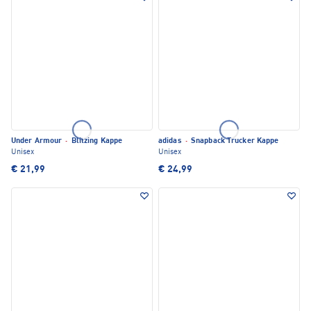
Under Armour
·
Blitzing Kappe
adidas
·
Snapback Trucker Kappe
Unisex
Unisex
€ 21,99
€ 24,99