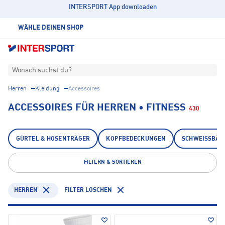
INTERSPORT App downloaden
WÄHLE DEINEN SHOP
Wonach suchst du?
Herren
Kleidung
Accessoires
ACCESSOIRES FÜR HERREN • FITNESS
430
GÜRTEL & HOSENTRÄGER
KOPFBEDECKUNGEN
SCHWEISSBÄND
FILTERN & SORTIEREN
HERREN
FILTER LÖSCHEN