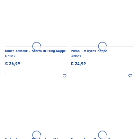
Under Armour
·
Storm Blitzing Kappe
Puma
·
x Hyrox Kappe
Unisex
Unisex
€ 26,99
€ 24,99