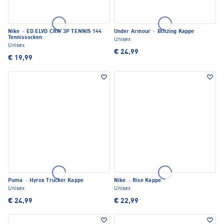
Nike
·
ED ELVD CRW 3P TENNIS 144
Under Armour
·
Blitzing Kappe
Tennissocken
Unisex
Unisex
€ 24,99
€ 19,99
Puma
·
Hyrox Trucker Kappe
Nike
·
Rise Kappe
Unisex
Unisex
€ 24,99
€ 22,99