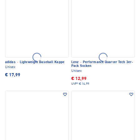
adidas
·
Lightweight Baseball Kappe
Lenz
·
Performance Quarter Tech 3er-
Pack Socken
Unisex
Unisex
€ 17,99
€ 12,99
UVP*
€ 14,99