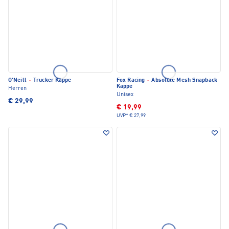
O'Neill
·
Trucker Kappe
Fox Racing
·
Absolute Mesh Snapback
Kappe
Herren
Unisex
€ 29,99
€ 19,99
UVP*
€ 27,99