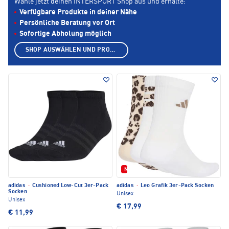
Wähle jetzt deinen INTERSPORT Shop aus und erhalte:
Verfügbare Produkte in deiner Nähe
Persönliche Beratung vor Ort
Sofortige Abholung möglich
SHOP AUSWÄHLEN UND PRODUKTE ANZEIGEN
Neu
adidas
·
Cushioned Low-Cut 3er-Pack
adidas
·
Leo Grafik 3er-Pack Socken
Socken
Unisex
Unisex
€ 17,99
€ 11,99