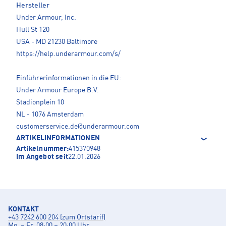
Hersteller
Under Armour, Inc.
Hull St 120
USA - MD 21230 Baltimore
https://help.underarmour.com/s/
Einführerinformationen in die EU:
Under Armour Europe B.V.
Stadionplein 10
NL - 1076 Amsterdam
customerservice.de@underarmour.com
ARTIKELINFORMATIONEN
Artikelnummer:
415370948
Im Angebot seit
22.01.2026
KONTAKT
+43 7242 600 204 (zum Ortstarif)
Mo. – Fr. 08:00 – 20:00 Uhr