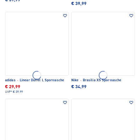
€ 39,99
€ 39,99
adidas
·
Linear Duffel L Sporttasche
Nike
·
Brasilia XS Sporttasche
€ 29,99
€ 34,99
UVP*
€ 39,99