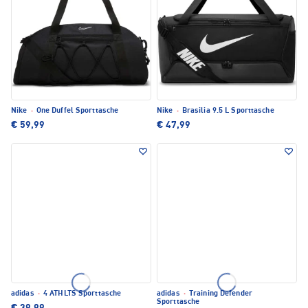
Nike
·
One Duffel Sporttasche
Nike
·
Brasilia 9.5 L Sporttasche
€ 59,99
€ 47,99
adidas
·
4 ATHLTS Sporttasche
adidas
·
Training Defender
Sporttasche