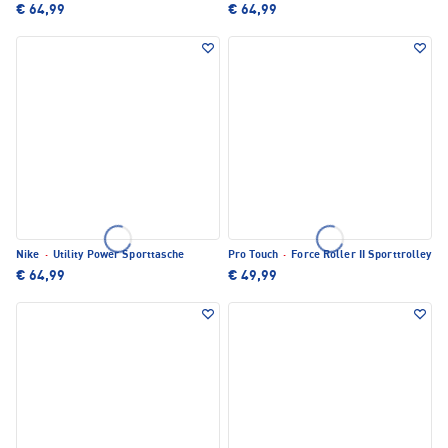
€ 64,99
€ 64,99
Nike
·
Utility Power Sporttasche
Pro Touch
·
Force Roller II Sporttrolley
€ 64,99
€ 49,99