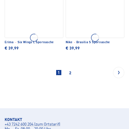
Erima
·
Six Wings L Sporttasche
Nike
·
Brasilia S Sporttasche
€ 39,99
€ 39,99
1
2
KONTAKT
+43 7242 600 204 (zum Ortstarif)