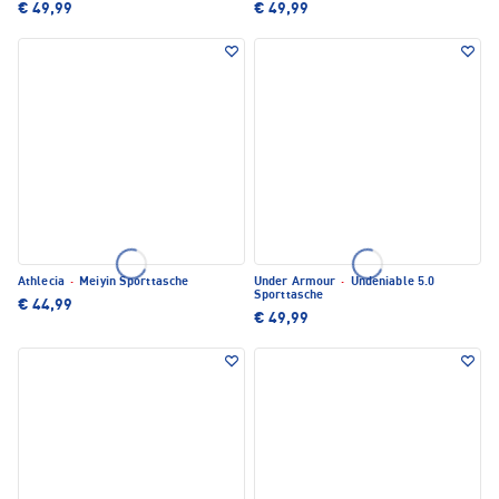
€ 49,99
€ 49,99
Athlecia
·
Meiyin Sporttasche
Under Armour
·
Undeniable 5.0
Sporttasche
€ 44,99
€ 49,99