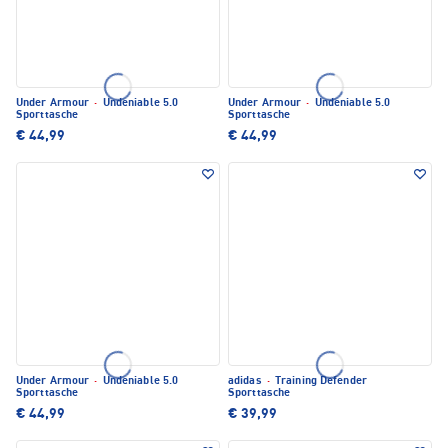
Under Armour
·
Undeniable 5.0
Under Armour
·
Undeniable 5.0
Sporttasche
Sporttasche
€ 44,99
€ 44,99
Under Armour
·
Undeniable 5.0
adidas
·
Training Defender
Sporttasche
Sporttasche
€ 44,99
€ 39,99