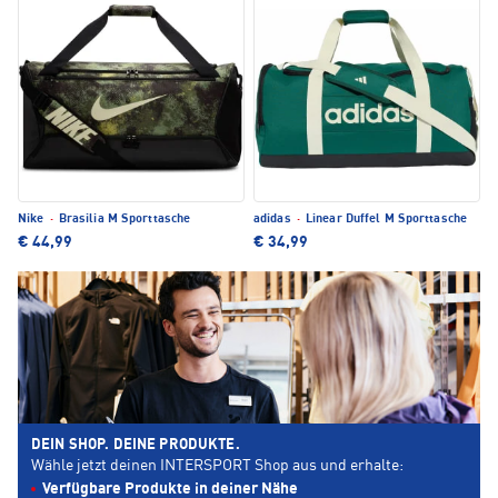
Nike
·
Brasilia M Sporttasche
adidas
·
Linear Duffel M Sporttasche
€ 44,99
€ 34,99
DEIN SHOP. DEINE PRODUKTE.
Wähle jetzt deinen INTERSPORT Shop aus und erhalte:
Verfügbare Produkte in deiner Nähe