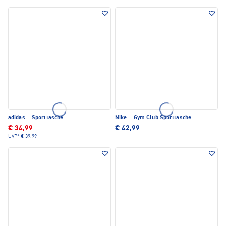
adidas
·
Sporttasche
Nike
·
Gym Club Sporttasche
€ 34,99
€ 42,99
UVP*
€ 39,99