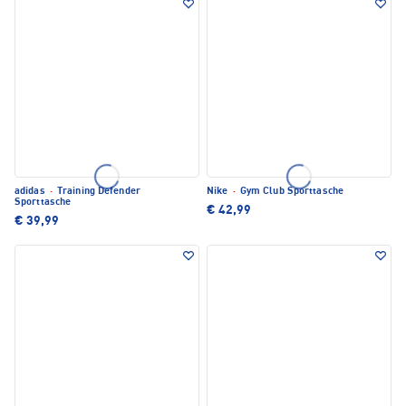
adidas
·
Training Defender
Nike
·
Gym Club Sporttasche
Sporttasche
€ 42,99
€ 39,99