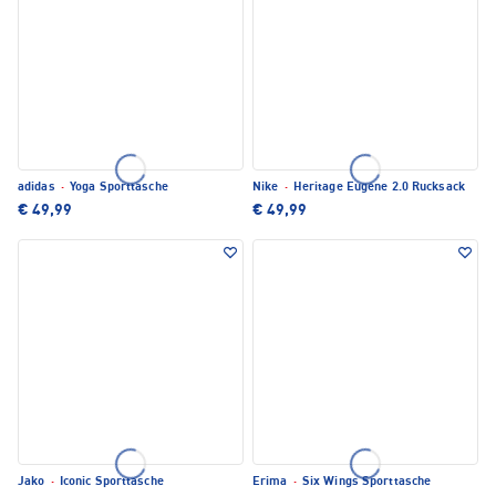
adidas
·
Yoga Sporttasche
Nike
·
Heritage Eugene 2.0 Rucksack
€ 49,99
€ 49,99
Jako
·
Iconic Sporttasche
Erima
·
Six Wings Sporttasche