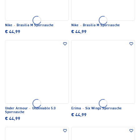
Nike
·
Brasilia M Sporttasche
Nike
·
Brasilia M Sporttasche
€ 44,99
€ 44,99
Under Armour
·
Undeniable 5.0
Erima
·
Six Wings Sporttasche
Sporttasche
€ 44,99
€ 44,99