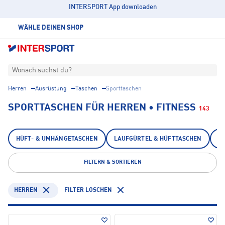
INTERSPORT App downloaden
WÄHLE DEINEN SHOP
Wonach suchst du?
Herren
Ausrüstung
Taschen
Sporttaschen
SPORTTASCHEN FÜR HERREN • FITNESS
143
HÜFT- & UMHÄNGETASCHEN
LAUFGÜRTEL & HÜFTTASCHEN
S
FILTERN & SORTIEREN
HERREN
FILTER LÖSCHEN