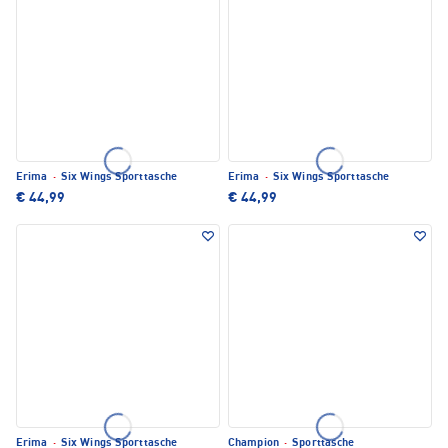
Erima
·
Six Wings Sporttasche
Erima
·
Six Wings Sporttasche
€ 44,99
€ 44,99
Erima
·
Six Wings Sporttasche
Champion
·
Sporttasche