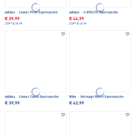
adidas
·
Linear Print Sporttasche
adidas
·
4 ATHLTS Sporttasche
€ 29,99
€ 44,99
UVP*
€ 39,99
UVP*
€ 49,99
adidas
·
Linear Camo Sporttasche
Nike
·
Heritage Retro Sporttasche
€ 39,99
€ 42,99