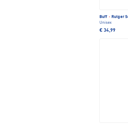
Buff
·
Rutger S
Unisex
€ 34,99