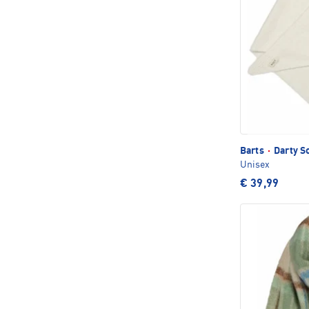
Barts
·
Darty S
Unisex
€ 39,99