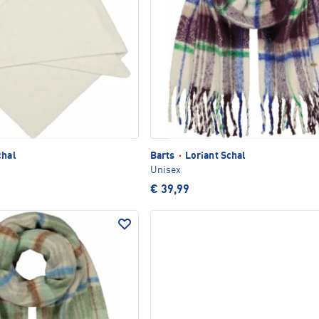
chal
Barts
·
Loriant Schal
Unisex
€ 39,99