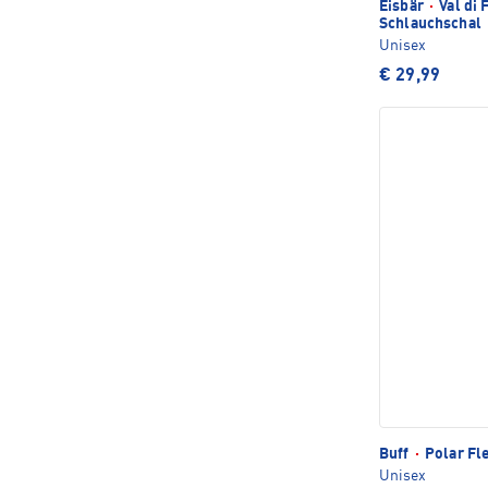
Eisbär
·
Val di
Schlauchschal
Unisex
€ 29,99
Buff
·
Polar Fl
Unisex