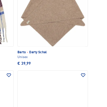
Barts
·
Darty Schal
Unisex
€ 39,99