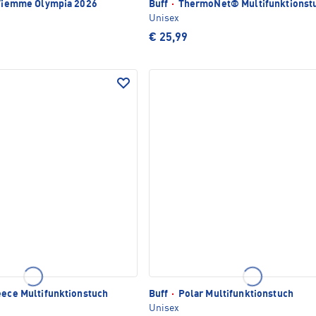
 Fiemme Olympia 2026
Buff
·
ThermoNet® Multifunktionst
Unisex
€ 25,99
eece Multifunktionstuch
Buff
·
Polar Multifunktionstuch
Unisex