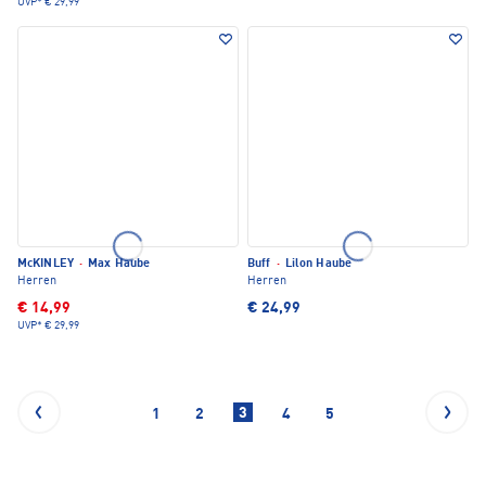
UVP*
€ 29,99
McKINLEY
·
Max Haube
Buff
·
Lilon Haube
Herren
Herren
€ 14,99
€ 24,99
UVP*
€ 29,99
3
1
2
4
5