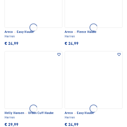
Areco
·
Easy Haube
Areco
·
Fleece Haube
Herren
Herren
€ 24,99
€ 24,99
Helly Hansen
·
Urban Cuff Haube
Areco
·
Easy Haube
Herren
Herren
€ 29,99
€ 24,99