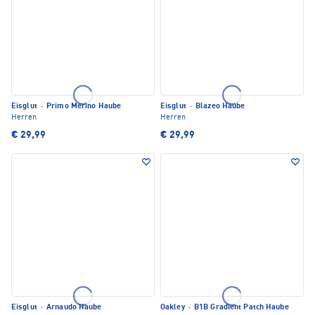
Eisglut
·
Primo Merino Haube
Eisglut
·
Blazeo Haube
Herren
Herren
€ 29,99
€ 29,99
Eisglut
·
Arnaudo Haube
Oakley
·
B1B Gradient Patch Haube