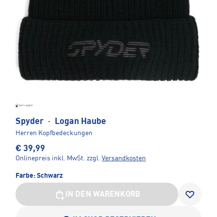
Spyder
·
Logan Haube
Herren Kopfbedeckungen
€ 39,99
Onlinepreis inkl. MwSt.
zzgl.
Versandkosten
Farbe:
Schwarz
IN DEN WARENKORB