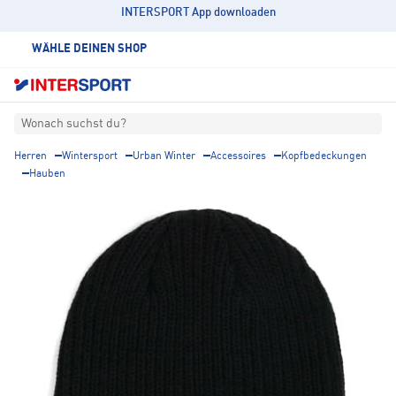
INTERSPORT App downloaden
WÄHLE DEINEN SHOP
Wonach suchst du?
Herren
Wintersport
Urban Winter
Accessoires
Kopfbedeckungen
Hauben