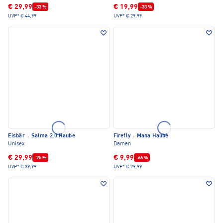
€ 29,99
€ 19,99
-33 %
-33 %
UVP*
€ 44,99
UVP*
€ 29,99
Eisbär
·
Salma 2.0 Haube
Firefly
·
Mana Haube
Unisex
Damen
€ 29,99
€ 9,99
-25 %
-66 %
UVP*
€ 39,99
UVP*
€ 29,99