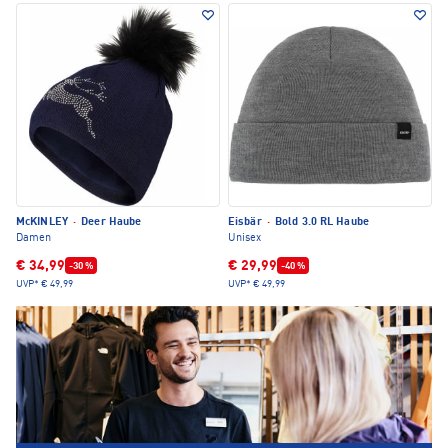
McKINLEY
·
Deer Haube
Eisbär
·
Bold 3.0 RL Haube
Damen
Unisex
€ 34,99
€ 29,99
-30 %
-40 %
UVP*
€ 49,99
UVP*
€ 49,99