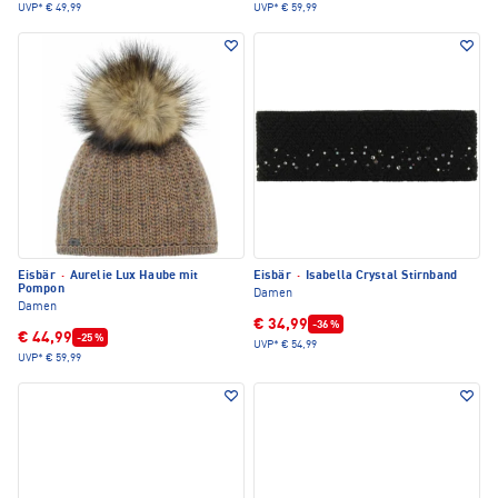
UVP*
€ 49,99
UVP*
€ 59,99
Eisbär
·
Aurelie Lux Haube mit
Eisbär
·
Isabella Crystal Stirnband
Pompon
Damen
Damen
€ 34,99
-36 %
€ 44,99
-25 %
UVP*
€ 54,99
UVP*
€ 59,99