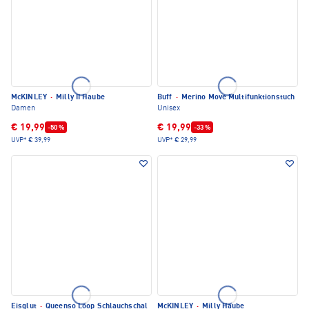
McKINLEY
·
Milly II Haube
Buff
·
Merino Move Multifunktionstuch
Damen
Unisex
€ 19,99
€ 19,99
-50 %
-33 %
UVP*
€ 39,99
UVP*
€ 29,99
Eisglut
·
Queenso Loop Schlauchschal
McKINLEY
·
Milly Haube