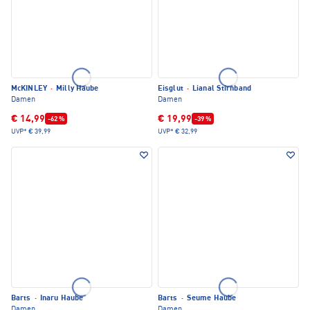
McKINLEY
·
Milly Haube
Eisglut
·
Lianal Stirnband
Damen
Damen
€ 14,99
€ 19,99
-62 %
-39 %
UVP*
€ 39,99
UVP*
€ 32,99
Barts
·
Inaru Haube
Barts
·
Seume Haube
Damen
Damen