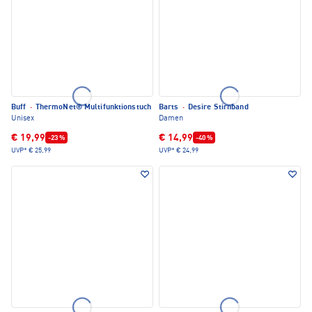
Buff
·
ThermoNet® Multifunktionstuch
Barts
·
Desire Stirnband
Unisex
Damen
€ 19,99
€ 14,99
-23 %
-40 %
UVP*
€ 25,99
UVP*
€ 24,99