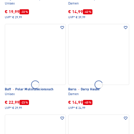
Unisex
Damen
€ 19,99
€ 14,99
-33 %
-62 %
UVP*
€ 29,99
UVP*
€ 39,99
Buff
·
Polar Multifunktionstuch
Barts
·
Darty Haube
Unisex
Damen
€ 22,99
€ 14,99
-23 %
-40 %
UVP*
€ 29,99
UVP*
€ 24,99