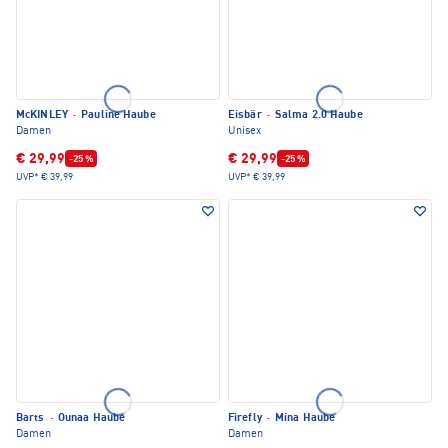
McKINLEY
·
Pauline Haube
Eisbär
·
Salma 2.0 Haube
Damen
Unisex
€ 29,99
€ 29,99
-25 %
-25 %
UVP*
€ 39,99
UVP*
€ 39,99
Barts
·
Ounaa Haube
Firefly
·
Mina Haube
Damen
Damen