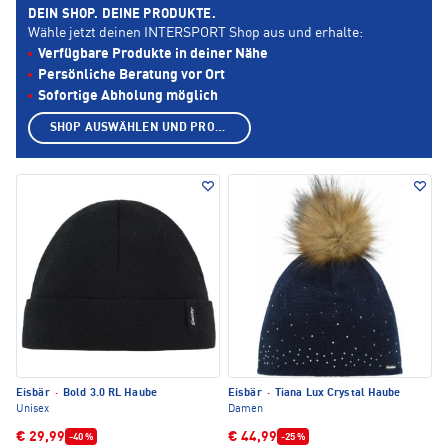
DEIN SHOP. DEINE PRODUKTE.
Wähle jetzt deinen INTERSPORT Shop aus und erhalte:
Verfügbare Produkte in deiner Nähe
Persönliche Beratung vor Ort
Sofortige Abholung möglich
SHOP AUSWÄHLEN UND PRODUKTE ANZEIGEN
Eisbär
·
Bold 3.0 RL Haube
Eisbär
·
Tiana Lux Crystal Haube
Unisex
Damen
€ 29,99
€ 44,99
-40 %
-25 %