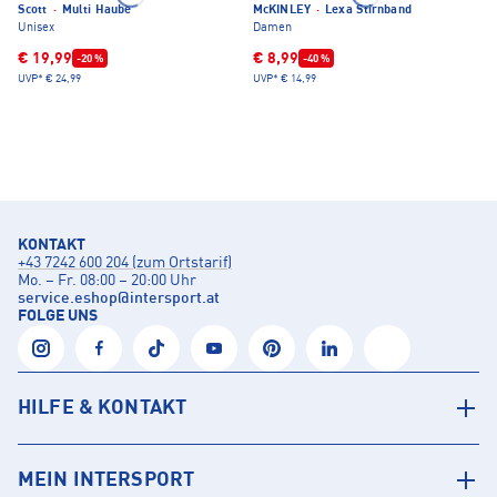
Scott
·
Multi Haube
McKINLEY
·
Lexa Stirnband
Unisex
Damen
€ 19,99
€ 8,99
-20 %
-40 %
UVP*
€ 24,99
UVP*
€ 14,99
KONTAKT
+43 7242 600 204 (zum Ortstarif)
Mo. – Fr. 08:00 – 20:00 Uhr
service.eshop
@
intersport.at
FOLGE UNS
HILFE & KONTAKT
MEIN INTERSPORT