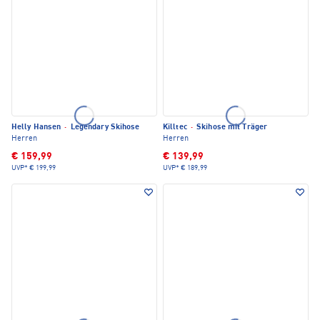
Helly Hansen
·
Legendary Skihose
Killtec
·
Skihose mit Träger
Herren
Herren
€ 159,99
€ 139,99
UVP*
€ 199,99
UVP*
€ 189,99