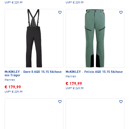
UVP*
€ 229,99
UVP*
€ 229,99
McKINLEY
·
Dave II AQX 15.15 Skihose
McKINLEY
·
Felicio AQX 15.15 Skihose
mit Träger
Herren
Herren
€ 179,99
€ 179,99
UVP*
€ 249,99
UVP*
€ 229,99