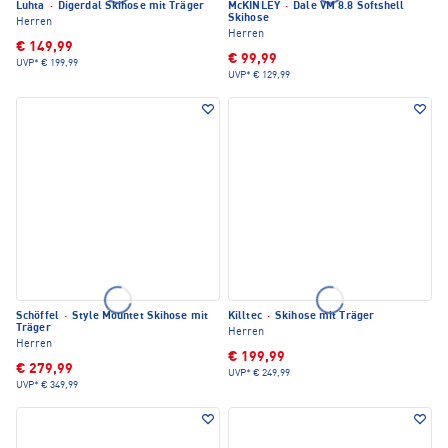
Luhta
·
Digerdal Skihose mit Träger
McKINLEY
·
Dale VM 8.8 Softshell
Skihose
Herren
Herren
€ 149,99
€ 99,99
UVP*
€ 199,99
UVP*
€ 129,99
Schöffel
·
Style Mountet Skihose mit
Killtec
·
Skihose mit Träger
Träger
Herren
Herren
€ 199,99
€ 279,99
UVP*
€ 249,99
UVP*
€ 349,99