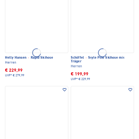
Helly Hansen
·
Rapid Skihose
Schöffel
·
Style Pine Skihose mit
Träger
Herren
Herren
€ 229,99
€ 199,99
UVP*
€ 279,99
UVP*
€ 229,99