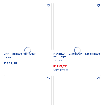
CMP
·
Skihose mit Träger
McKINLEY
·
Dave II AQX 15.15 Skihose
mit Träger
Herren
Herren
€ 159,99
€ 129,99
UVP*
€ 229,99