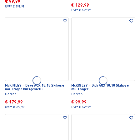
€ 99,99
€ 129,99
UVP*
€ 199,99
UVP*
€ 169,99
McKINLEY
·
Dave AQX 15.15 Skihose
McKINLEY
·
Didi AQX 10.10 Skihose
mit Träger kurzgestellt
mit Träger
Herren
Herren
€ 179,99
€ 99,99
UVP*
€ 229,99
UVP*
€ 149,99