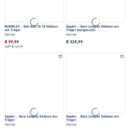
McKINLEY
·
Didi AQX 10.10 Skihose
Spyder
·
Dare Lengths Skihose mit
mit Träger
Träger kurzgestellt
Herren
Herren
€ 99,99
€ 329,99
UVP*
€ 149,99
Spyder
·
Dare Lengths Skihose mit
Spyder
·
Dare Lengths Skihose mit
Träger
Träger
Herren
Herren