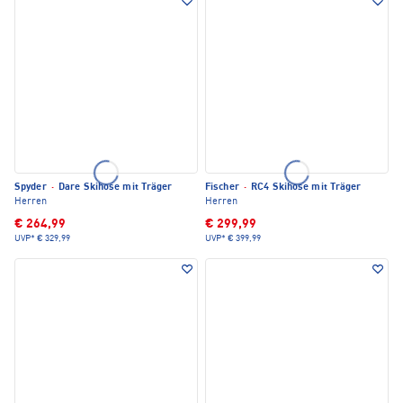
Spyder
·
Dare Skihose mit Träger
Fischer
·
RC4 Skihose mit Träger
Herren
Herren
€ 264,99
€ 299,99
UVP*
€ 329,99
UVP*
€ 399,99