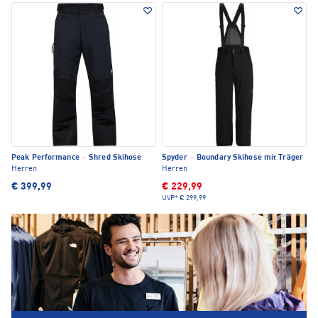
Peak Performance
·
Shred Skihose
Spyder
·
Boundary Skihose mit Träger
Herren
Herren
€ 399,99
€ 229,99
UVP*
€ 299,99