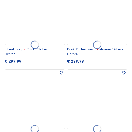
J.Lindeberg
·
Clarke Skihose
Peak Performance
·
Maroon Skihose
Herren
Herren
€ 299,99
€ 299,99