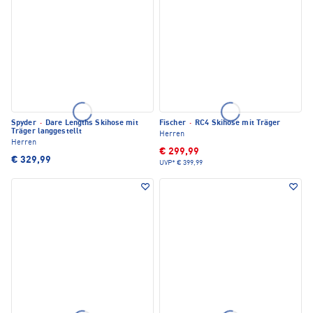
Spyder
·
Dare Lengths Skihose mit
Fischer
·
RC4 Skihose mit Träger
Träger langgestellt
Herren
Herren
€ 299,99
€ 329,99
UVP*
€ 399,99