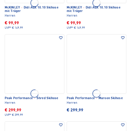
McKINLEY
·
Didi AQX 10.10 Skihose
McKINLEY
·
Didi AQX 10.10 Skihose
mit Träger
mit Träger
Herren
Herren
€ 99,99
€ 99,99
UVP*
€ 149,99
UVP*
€ 149,99
Peak Performance
·
Shred Skihose
Peak Performance
·
Maroon Skihose
Herren
Herren
€ 299,99
€ 299,99
UVP*
€ 399,99