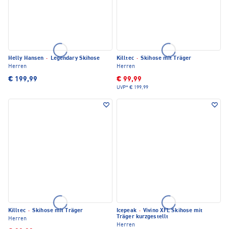
Helly Hansen
·
Legendary Skihose
Killtec
·
Skihose mit Träger
Herren
Herren
€ 199,99
€ 99,99
UVP*
€ 199,99
Killtec
·
Skihose mit Träger
Icepeak
·
Vivino XFL Skihose mit
Träger kurzgestellt
Herren
Herren