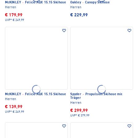
McKINLEY
·
Felicio AQX 15.15 Skihose
Oakley
·
Canopy Skihose
Herren
Herren
€ 179,99
€ 229,99
UVP*
€ 249,99
McKINLEY
·
Felicio AQX 15.15 Skihose
Spyder
·
Propulsion Skihose mit
Träger
Herren
Herren
€ 139,99
€ 299,99
UVP*
€ 249,99
UVP*
€ 379,99