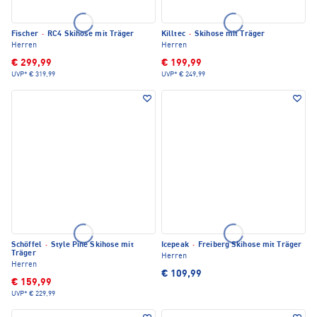
Fischer
·
RC4 Skihose mit Träger
Killtec
·
Skihose mit Träger
Herren
Herren
€ 299,99
€ 199,99
UVP*
€ 319,99
UVP*
€ 249,99
Schöffel
·
Style Pine Skihose mit
Icepeak
·
Freiberg Skihose mit Träger
Träger
Herren
Herren
€ 109,99
€ 159,99
UVP*
€ 229,99