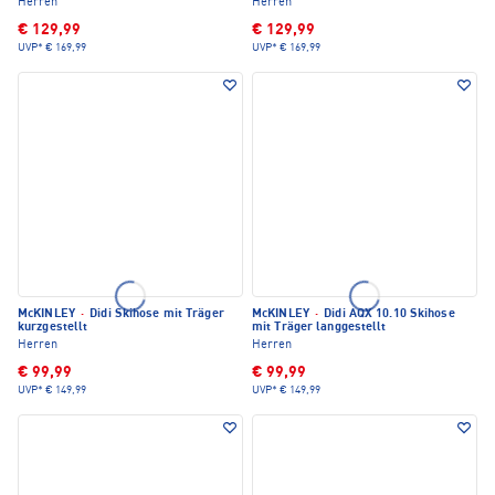
Herren
Herren
€ 129,99
€ 129,99
UVP*
€ 169,99
UVP*
€ 169,99
McKINLEY
·
Didi Skihose mit Träger
McKINLEY
·
Didi AQX 10.10 Skihose
kurzgestellt
mit Träger langgestellt
Herren
Herren
€ 99,99
€ 99,99
UVP*
€ 149,99
UVP*
€ 149,99