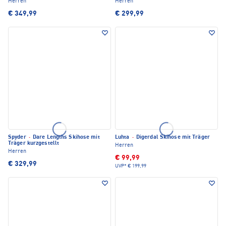
Herren
Herren
€ 349,99
€ 299,99
Spyder
·
Dare Lengths Skihose mit
Luhta
·
Digerdal Skihose mit Träger
Träger kurzgestellt
Herren
Herren
€ 99,99
€ 329,99
UVP*
€ 199,99