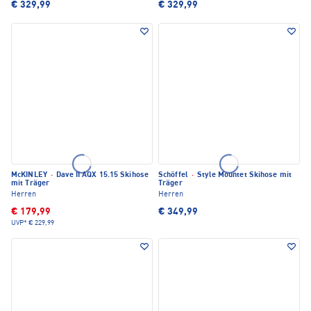
€ 329,99
€ 329,99
McKINLEY
·
Dave II AQX 15.15 Skihose
Schöffel
·
Style Mountet Skihose mit
mit Träger
Träger
Herren
Herren
€ 179,99
€ 349,99
UVP*
€ 229,99