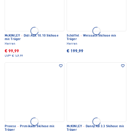
McKINLEY
·
Didi AQX 10.10 Skihose
Schöffel
·
Weissach Skihose mit
mit Träger
Träger
Herren
Herren
€ 99,99
€ 199,99
UVP*
€ 149,99
Protest
·
Prtmikado Skihose mit
McKINLEY
·
Danny AB 3.3 Skihose mit
Träger
Träger