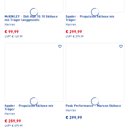
McKINLEY
·
Didi AQX 10.10 Skihose
Spyder
·
Propulsion Skihose mit
mit Träger langgestellt
Träger
Herren
Herren
€ 99,99
€ 299,99
UVP*
€ 149,99
UVP*
€ 379,99
Spyder
·
Propulsion Skihose mit
Peak Performance
·
Maroon Skihose
Träger
Herren
Herren
€ 299,99
€ 259,99
UVP*
€ 379,99