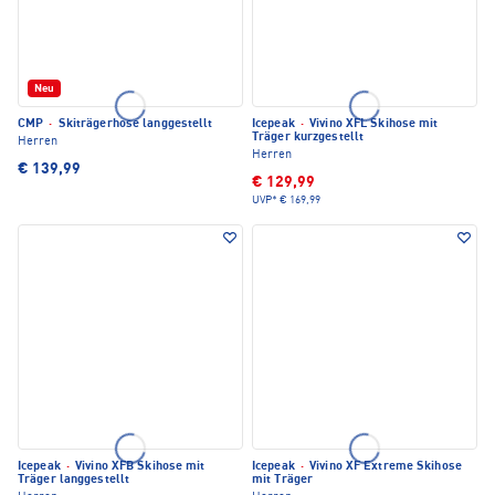
Neu
CMP
·
Skiträgerhose langgestellt
Icepeak
·
Vivino XFL Skihose mit
Träger kurzgestellt
Herren
Herren
€ 139,99
€ 129,99
UVP*
€ 169,99
Icepeak
·
Vivino XFB Skihose mit
Icepeak
·
Vivino XF Extreme Skihose
Träger langgestellt
mit Träger