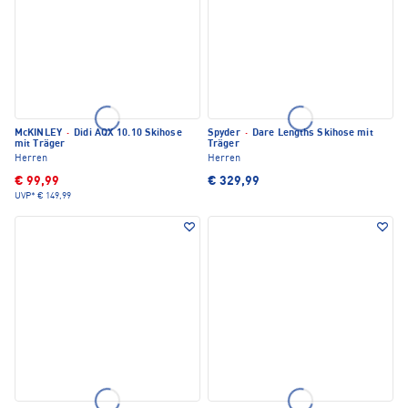
McKINLEY
·
Didi AQX 10.10 Skihose
Spyder
·
Dare Lengths Skihose mit
mit Träger
Träger
Herren
Herren
€ 99,99
€ 329,99
UVP*
€ 149,99