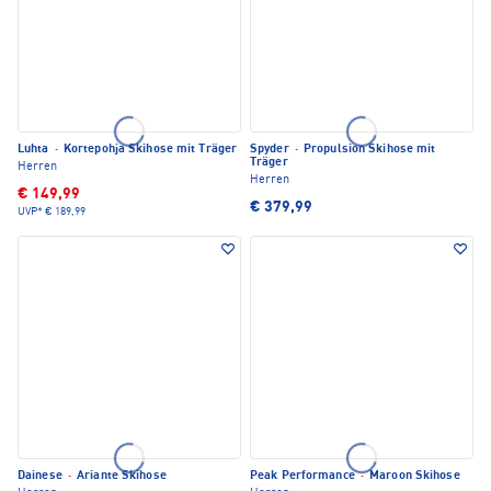
Luhta
·
Kortepohja Skihose mit Träger
Spyder
·
Propulsion Skihose mit
Träger
Herren
Herren
€ 149,99
€ 379,99
UVP*
€ 189,99
Dainese
·
Ariante Skihose
Peak Performance
·
Maroon Skihose